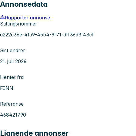
Annonsedata
Rapporter annonse
Stillingsnummer
a222a36e-4fa9-45b4-9f71-dff36d3f43cf
Sist endret
21. juli 2026
Hentet fra
FINN
Referanse
468421790
Lignende annonser