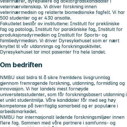
veterinærer, dyrepleiere og doktorgradskandidater i
veterinærvitenskap. Vi driver forskning innen
veterinærmedisin og relaterte biomedisinske fagfelt. Vi har
500 studenter og er 430 ansatte.
Fakultetet består av instituttene: Institutt for prekliniske
fag og patologi, Institutt for parakliniske fag, Institutt for
produksjonsdyrmedisin og Institutt for Sports- og
familiedyrmedisin. Vi driver Dyresykehuset som er nært
knyttet til vår utdannings og forskningsaktivitet.
Dyresykehuset tar imot pasienter fra hele landet.
Om bedriften
NMBU skal bidra til å sikre fremtidens livsgrunnlag
gjennom fremragende forskning, utdanning, formidling og
innovasjon. Vi har landets mest fornøyde
universitetsstudenter, som får forskningsbasert utdanning i
et unikt studentmiljø. Våre kandidater får med seg høy
kompetanse på tverrfaglig samarbeid og er populære i
arbeidsmarkedet.
NMBU har internasjonalt ledende forskningsmiljøer innen
flere fag. Sammen med våre partnere i samfunns- og