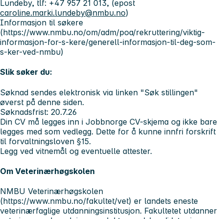
Lundeby, tlf: +47 957 21 013, (epost
caroline.marki.lundeby@nmbu.no
)
Informasjon til søkere
(https://www.nmbu.no/om/adm/poa/rekruttering/viktig-
informasjon-for-s-kere/generell-informasjon-til-deg-som-
s-ker-ved-nmbu)
Slik søker du:
Søknad sendes elektronisk via linken "Søk stillingen"
øverst på denne siden.
Søknadsfrist: 20.7.26
Din CV må legges inn i Jobbnorge CV-skjema og ikke bare
legges med som vedlegg. Dette for å kunne innfri forskrift
til forvaltningsloven §15.
Legg ved vitnemål og eventuelle attester.
Om Veterinærhøgskolen
NMBU Veterinærhøgskolen
(https://www.nmbu.no/fakultet/vet) er landets eneste
veterinærfaglige utdanningsinstitusjon. Fakultetet utdanner