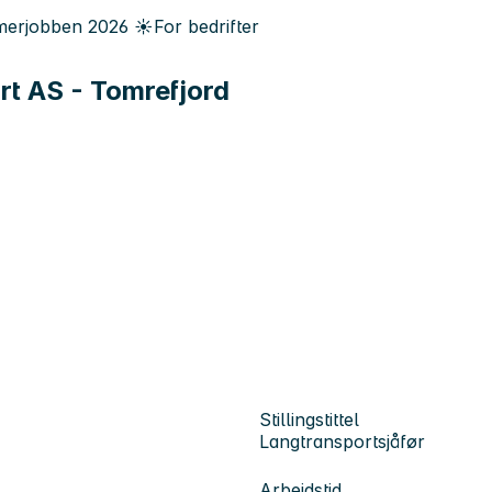
erjobben
2026
☀️
For bedrifter
rt AS - Tomrefjord
Stillingstittel
Langtransportsjåfør
Arbeidstid