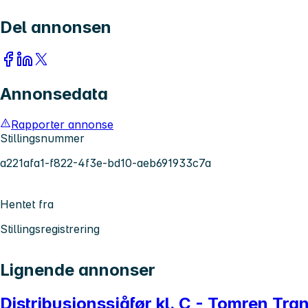
Del annonsen
Annonsedata
Rapporter annonse
Stillingsnummer
a221afa1-f822-4f3e-bd10-aeb691933c7a
Hentet fra
Stillingsregistrering
Lignende annonser
Distribusjonssjåfør kl. C - Tomren Tra