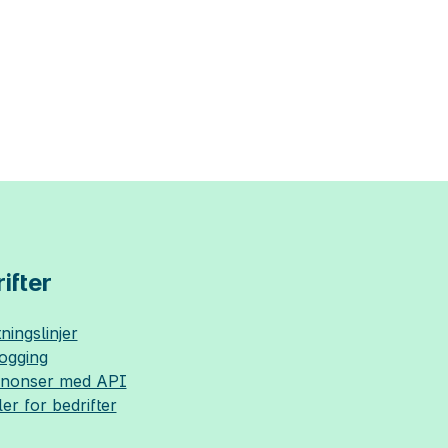
ifter
ningslinjer
logging
nnonser med API
ler for bedrifter