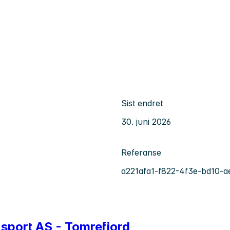
Sist endret
30. juni 2026
Referanse
a221afa1-f822-4f3e-bd10-
nsport AS - Tomrefjord