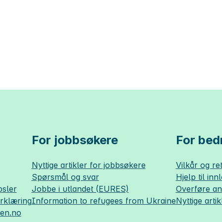
For jobbsøkere
For bedr
Nyttige artikler for jobbsøkere
Vilkår og ret
Spørsmål og svar
Hjelp til inn
sler
Jobbe i utlandet (EURES)
Overføre a
erklæring
Information to refugees from Ukraine
Nyttige artik
sen.no