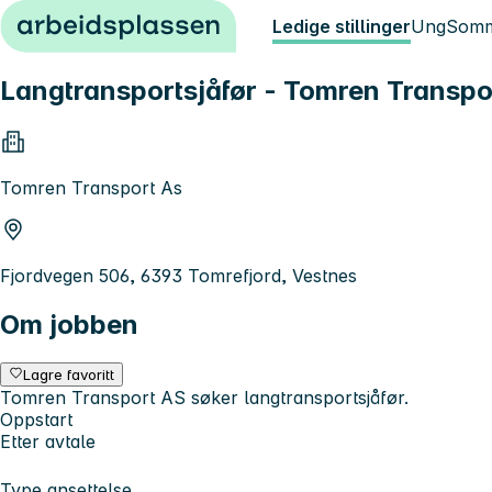
Hopp til innhold
Ledige stillinger
Ung
Somm
Langtransportsjåfør - Tomren Transpo
Tomren Transport As
Fjordvegen 506, 6393 Tomrefjord, Vestnes
Om jobben
Lagre favoritt
Tomren Transport AS søker langtransportsjåfør.
Oppstart
Etter avtale
Type ansettelse