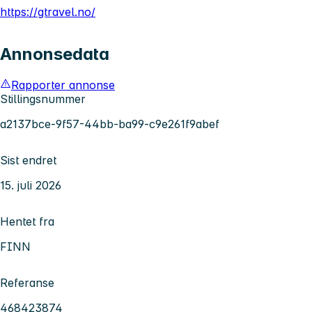
https://gtravel.no/
Annonsedata
Rapporter annonse
Stillingsnummer
a2137bce-9f57-44bb-ba99-c9e261f9abef
Sist endret
15. juli 2026
Hentet fra
FINN
Referanse
468423874