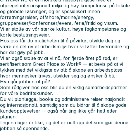
utpreget internasjonalt miljø og høy kompetanse på lokale
og globale løsninger, og er spesialisert innen
forretningsreiser, offshore/marine/energy,
gruppereiser/konferanser/event, ferie/fritid og visum.
Vi er stolte av vår sterke kultur, høye fagkompetanse og
korte beslutningsveier.
Hos oss får du muligheten til å påvirke, utvikle deg og
være en del av et arbeidsmiljø hvor vi løfter hverandre og
har det gøy på jobb.
Vi er også stolte av at vi nå, for fjerde året på rad, er
sertifisert som Great Place to Work® -- et bevis på at vi
lykkes med det viktigste av alt: å skape en arbeidsplass
hvor mennesker trives, utvikler seg og ønsker å bli.
Hva går jobben ut på?
Som rådgiver hos oss blir du en viktig samarbeidspartner
for våre bedriftskunder.
Du vil planlegge, booke og administrere reiser nasjonalt
og internasjonalt, samtidig som du bidrar til å skape gode
kundeopplevelser -- også når ting ikke går helt etter
planen.
Ingen dager er like, og det er nettopp det som gjør denne
jobben så spennende.