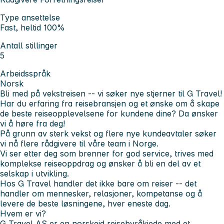
Type ansettelse
Fast, heltid 100%
Antall stillinger
5
Arbeidsspråk
Norsk
Bli med på vekstreisen -- vi søker nye stjerner til G Travel!
Har du erfaring fra reisebransjen og et ønske om å skape
de beste reiseopplevelsene for kundene dine? Da ønsker
vi å høre fra deg!
På grunn av sterk vekst og flere nye kundeavtaler søker
vi nå flere rådgivere til våre team i Norge.
Vi ser etter deg som brenner for god service, trives med
komplekse reiseoppdrag og ønsker å bli en del av et
selskap i utvikling.
Hos G Travel handler det ikke bare om reiser -- det
handler om mennesker, relasjoner, kompetanse og å
levere de beste løsningene, hver eneste dag.
Hvem er vi?
G Travel AS er en norskeid reisebyråkjede med et