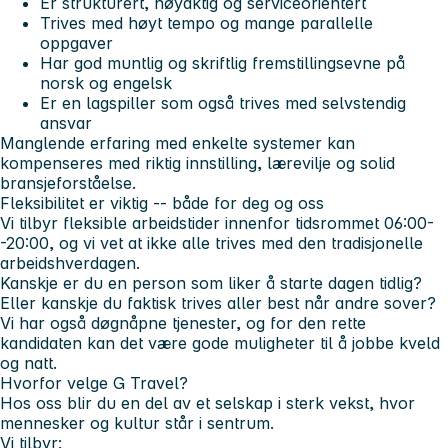
Er strukturert, nøyaktig og serviceorientert
Trives med høyt tempo og mange parallelle
oppgaver
Har god muntlig og skriftlig fremstillingsevne på
norsk og engelsk
Er en lagspiller som også trives med selvstendig
ansvar
Manglende erfaring med enkelte systemer kan
kompenseres med riktig innstilling, lærevilje og solid
bransjeforståelse.
Fleksibilitet er viktig -- både for deg og oss
Vi tilbyr fleksible arbeidstider innenfor tidsrommet 06:00-
-20:00, og vi vet at ikke alle trives med den tradisjonelle
arbeidshverdagen.
Kanskje er du en person som liker å starte dagen tidlig?
Eller kanskje du faktisk trives aller best når andre sover?
Vi har også døgnåpne tjenester, og for den rette
kandidaten kan det være gode muligheter til å jobbe kveld
og natt.
Hvorfor velge G Travel?
Hos oss blir du en del av et selskap i sterk vekst, hvor
mennesker og kultur står i sentrum.
Vi tilbyr: