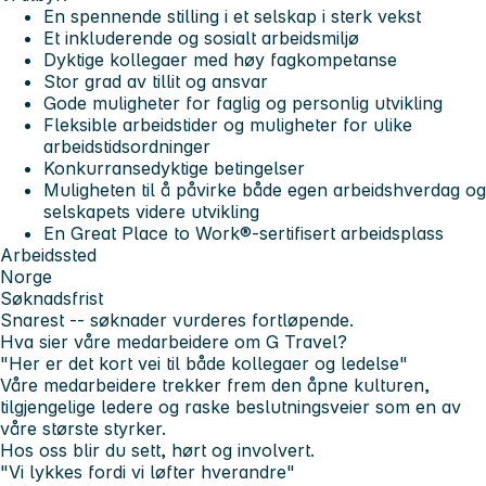
En spennende stilling i et selskap i sterk vekst
Et inkluderende og sosialt arbeidsmiljø
Dyktige kollegaer med høy fagkompetanse
Stor grad av tillit og ansvar
Gode muligheter for faglig og personlig utvikling
Fleksible arbeidstider og muligheter for ulike
arbeidstidsordninger
Konkurransedyktige betingelser
Muligheten til å påvirke både egen arbeidshverdag og
selskapets videre utvikling
En Great Place to Work®-sertifisert arbeidsplass
Arbeidssted
Norge
Søknadsfrist
Snarest -- søknader vurderes fortløpende.
Hva sier våre medarbeidere om G Travel?
"Her er det kort vei til både kollegaer og ledelse"
Våre medarbeidere trekker frem den åpne kulturen,
tilgjengelige ledere og raske beslutningsveier som en av
våre største styrker.
Hos oss blir du sett, hørt og involvert.
"Vi lykkes fordi vi løfter hverandre"