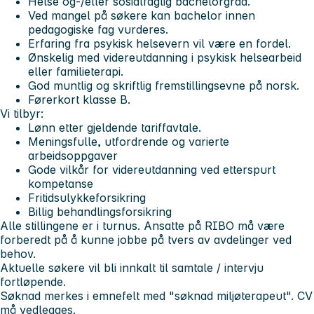
Helse og-/eller sosialfaglig bachelorgrad.
Ved mangel på søkere kan bachelor innen
pedagogiske fag vurderes.
Erfaring fra psykisk helsevern vil være en fordel.
Ønskelig med videreutdanning i psykisk helsearbeid
eller familieterapi.
God muntlig og skriftlig fremstillingsevne på norsk.
Førerkort klasse B.
Vi tilbyr:
Lønn etter gjeldende tariffavtale.
Meningsfulle, utfordrende og varierte
arbeidsoppgaver
Gode vilkår for videreutdanning ved etterspurt
kompetanse
Fritidsulykkeforsikring
Billig behandlingsforsikring
Alle stillingene er i turnus. Ansatte på RIBO må være
forberedt på å kunne jobbe på tvers av avdelinger ved
behov.
Aktuelle søkere vil bli innkalt til samtale / intervju
fortløpende.
Søknad merkes i emnefelt med "søknad miljøterapeut". CV
må vedlegges.