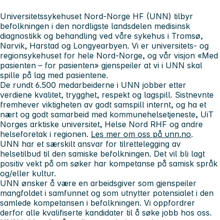
Universitetssykehuset Nord-Norge HF (UNN) tilbyr
befolkningen i den nordligste landsdelen medisinsk
diagnostikk og behandling ved våre sykehus i Tromsø,
Narvik, Harstad og Longyearbyen.
Vi er universitets- og
regionsykehuset for hele Nord-Norge, og
v
år visjon «Med
pasienten – for pasienten» gjenspeiler at vi i UNN skal
spille på lag med pasientene.
De rundt 6.500 medarbeiderne i UNN jobber etter
verdiene
kvalitet, trygghet, respekt og lagspill. Sistnevnte
fremhever viktigheten av godt samspill internt, og ha et
nært og godt samarbeid
med kommunehelsetjeneste, UiT
Norges arktiske universitet, Helse Nord RHF og andre
helseforetak i regionen.
Les mer om oss på unn.no
.
UNN har et særskilt ansvar for tilrettelegging av
helsetilbud til den samiske befolkningen. Det vil bli lagt
positiv vekt på om søker har kompetanse på samisk språk
og/eller kultur.
UNN ønsker å være en arbeidsgiver som gjenspeiler
mangfoldet i samfunnet og som utnytter potensialet i den
samlede kompetansen i befolkningen. Vi oppfordrer
derfor alle kvalifiserte kandidater til å søke jobb hos oss.