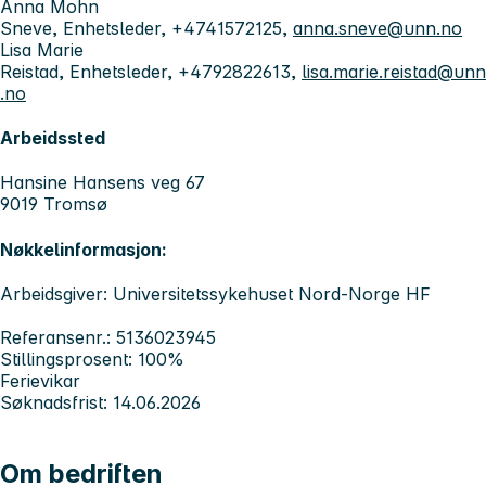
Anna Mohn
Sneve, Enhetsleder, +4741572125,
anna.sneve@unn.no
Lisa Marie
Reistad, Enhetsleder, +4792822613,
lisa.marie.reistad@unn
.no
Arbeidssted
Hansine Hansens veg 67
9019 Tromsø
Nøkkelinformasjon:
Arbeidsgiver: Universitetssykehuset Nord-Norge HF
Referansenr.: 5136023945
Stillingsprosent: 100%
Ferievikar
Søknadsfrist: 14.06.2026
Om bedriften