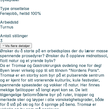
Type ansettelse
Feriejobb, heltid 100%
Arbeidstid
Turnus
Antall stillinger
3
Vis flere detaljer
Ønsker du å starte på en arbeidsplass der du lærer masse
spennende prosedyrer?
Ønsker du å oppleve midnattssol,
flott natur og et yrende byliv?
Da er Tromsø og Gastrokirurgisk avdeling noe for deg!
Byen lever virkelig opp til sitt tilnavn "Nordens Paris".
Tromsø er en storby som byr på et pulserende sentrum
og er kjent for sitt varierende kulturliv, kule festivaler,
spennende spisesteder og vakker rå natur. Her finnes
mektige fjelltopper så langt øyet kan se. De lett
tilgjengelige fjellområdene byr på ruter, trapper og
merkede stier og løyper i alle vanskelighetsgrader, både
for å stå på ski og for å springe på bena. Tromsø er