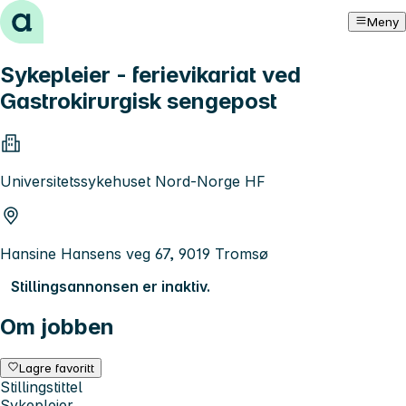
Hopp til innhold
Meny
Sykepleier - ferievikariat ved
Gastrokirurgisk sengepost
Universitetssykehuset Nord-Norge HF
Hansine Hansens veg 67, 9019 Tromsø
Stillingsannonsen er inaktiv.
Om jobben
Lagre favoritt
Stillingstittel
Sykepleier