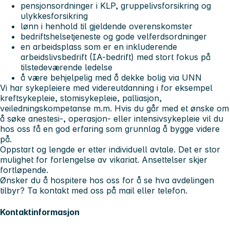
pensjonsordninger i KLP, gruppelivsforsikring og
ulykkesforsikring
lønn i henhold til gjeldende overenskomster
bedriftshelsetjeneste og gode velferdsordninger
en arbeidsplass som er en inkluderende
arbeidslivsbedrift (IA-bedrift) med stort fokus på
tilstedeværende ledelse
å være behjelpelig med å dekke bolig via UNN
Vi har sykepleiere med videreutdanning i for eksempel
kreftsykepleie, stomisykepleie, palliasjon,
veiledningskompetanse m.m. Hvis du går med et ønske om
å søke anestesi-, operasjon- eller intensivsykepleie vil du
hos oss få en god erfaring som grunnlag å bygge videre
på.
Oppstart og lengde er etter individuell avtale. Det er stor
mulighet for forlengelse av vikariat.
Ansettelser skjer
fortløpende.
Ønsker du å hospitere hos oss for å se hva avdelingen
tilbyr? Ta kontakt med oss på mail eller telefon.
Kontaktinformasjon