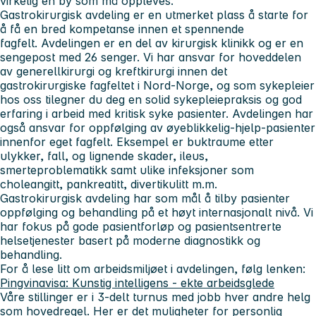
virkelig en by som må oppleves.
Gastrokirurgisk avdeling er en utmerket plass å starte for
å få en bred kompetanse innen et spennende
fagfelt. Avdelingen er en del av kirurgisk klinikk og er en
sengepost med 26 senger. Vi har ansvar for hoveddelen
av generellkirurgi og kreftkirurgi innen det
gastrokirurgiske fagfeltet i Nord-Norge, og som sykepleier
hos oss tilegner du deg en solid sykepleiepraksis og god
erfaring i arbeid med kritisk syke pasienter. Avdelingen har
også ansvar for oppfølging av øyeblikkelig-hjelp-pasienter
innenfor eget fagfelt. Eksempel er buktraume etter
ulykker, fall, og lignende skader, ileus,
smerteproblematikk samt ulike infeksjoner som
choleangitt, pankreatitt, divertikulitt m.m.
Gastrokirurgisk avdeling har som mål å tilby pasienter
oppfølging og behandling på et høyt internasjonalt nivå. Vi
har fokus på gode pasientforløp og pasientsentrerte
helsetjenester basert på moderne diagnostikk og
behandling.
For å lese litt om arbeidsmiljøet i avdelingen, følg lenken:
Pingvinavisa: Kunstig intelligens - ekte arbeidsglede
Våre stillinger er i 3-delt turnus med jobb hver andre helg
som hovedregel. Her er det muligheter for personlig