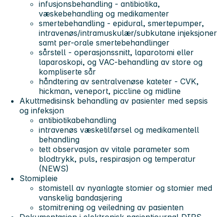
infusjonsbehandling - antibiotika,
væskebehandling og medikamenter
smertebehandling - epidural, smertepumper,
intravenøs/intramuskulær/subkutane injeksjoner
samt per-orale smertebehandlinger
sårstell - operasjonssnitt, laparotomi eller
laparoskopi, og VAC-behandling av store og
kompliserte sår
håndtering av sentralvenøse kateter - CVK,
hickman, veneport, piccline og midline
Akuttmedisinsk behandling av pasienter med sepsis
og infeksjon
antibiotikabehandling
intravenøs væsketilførsel og medikamentell
behandling
tett observasjon av vitale parameter som
blodtrykk, puls, respirasjon og temperatur
(NEWS)
Stomipleie
stomistell av nyanlagte stomier og stomier med
vanskelig bandasjering
stomitrening og veiledning av pasienten
Dokumentasjon i elektronisk pasientjournal DIPS