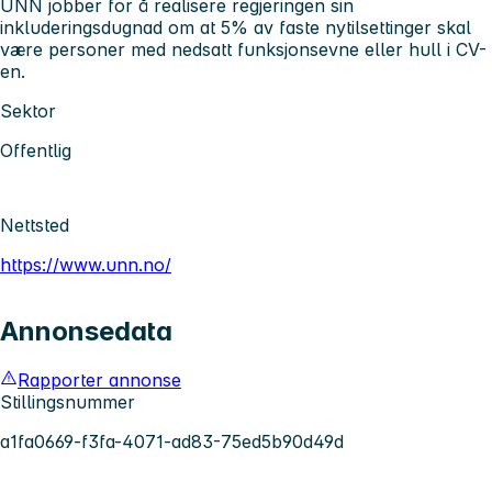
UNN jobber for å realisere regjeringen sin
inkluderingsdugnad om at 5% av faste nytilsettinger skal
være personer med nedsatt funksjonsevne eller hull i CV-
en.
Sektor
Offentlig
Nettsted
https://www.unn.no/
Annonsedata
Rapporter annonse
Stillingsnummer
a1fa0669-f3fa-4071-ad83-75ed5b90d49d