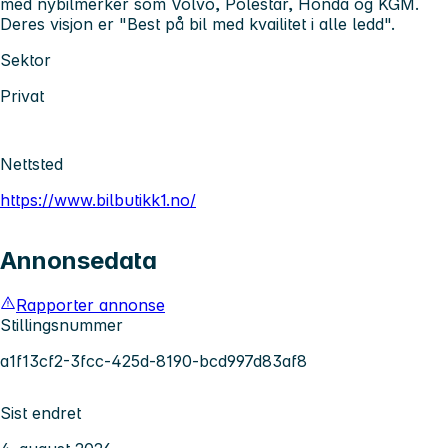
med nybilmerker som Volvo, Polestar, Honda og KGM.
Deres visjon er "Best på bil med kvailitet i alle ledd".
Sektor
Privat
Nettsted
https://www.bilbutikk1.no/
Annonsedata
Rapporter annonse
Stillingsnummer
a1f13cf2-3fcc-425d-8190-bcd997d83af8
Sist endret