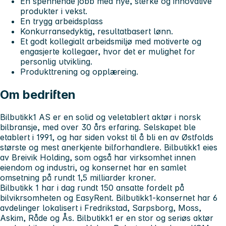
En spennende jobb med nye, sterke og innovative
produkter i vekst.
En trygg arbeidsplass
Konkurransedyktig, resultatbasert lønn.
Et godt kollegialt arbeidsmiljø med motiverte og
engasjerte kollegaer, hvor det er mulighet for
personlig utvikling.
Produkttrening og opplæreing.
Om bedriften
Bilbutikk1 AS er en solid og veletablert aktør i norsk
bilbransje, med over 30 års erfaring. Selskapet ble
etablert i 1991, og har siden vokst til å bli en av Østfolds
største og mest anerkjente bilforhandlere. Bilbutikk1 eies
av Breivik Holding, som også har virksomhet innen
eiendom og industri, og konsernet har en samlet
omsetning på rundt 1,5 milliarder kroner.
Bilbutikk 1 har i dag rundt 150 ansatte fordelt på
bilvikrsomheten og EasyRent. Bilbutikk1-konsernet har 6
avdelinger lokalisert i Fredrikstad, Sarpsborg, Moss,
Askim, Råde og Ås. Bilbutikk1 er en stor og seriøs aktør