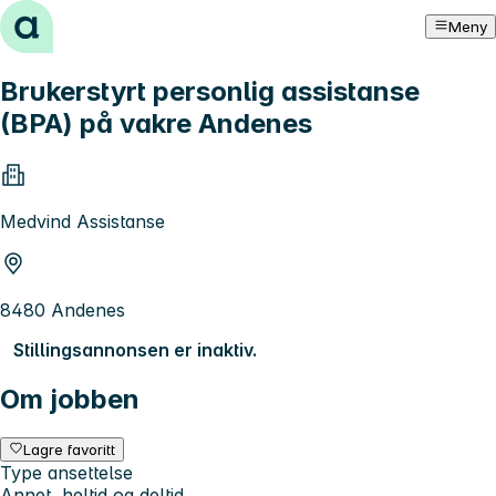
Hopp til innhold
Meny
Brukerstyrt personlig assistanse
(BPA) på vakre Andenes
Medvind Assistanse
8480 Andenes
Stillingsannonsen er inaktiv.
Om jobben
Lagre favoritt
Type ansettelse
Annet, heltid og deltid