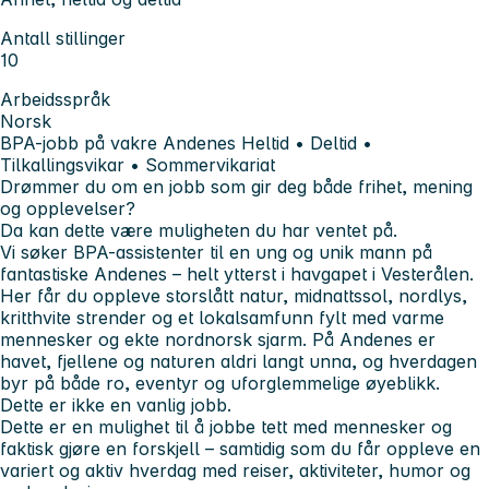
Antall stillinger
10
Arbeidsspråk
Norsk
BPA-jobb på vakre Andenes
Heltid • Deltid •
Tilkallingsvikar • Sommervikariat
Drømmer du om en jobb som gir deg både frihet, mening
og opplevelser?
Da kan dette være muligheten du har ventet på.
Vi søker BPA-assistenter til en ung og unik mann på
fantastiske Andenes – helt ytterst i havgapet i Vesterålen.
Her får du oppleve storslått natur, midnattssol, nordlys,
kritthvite strender og et lokalsamfunn fylt med varme
mennesker og ekte nordnorsk sjarm. På Andenes er
havet, fjellene og naturen aldri langt unna, og hverdagen
byr på både ro, eventyr og uforglemmelige øyeblikk.
Dette er ikke en vanlig jobb.
Dette er en mulighet til å jobbe tett med mennesker og
faktisk gjøre en forskjell – samtidig som du får oppleve en
variert og aktiv hverdag med reiser, aktiviteter, humor og