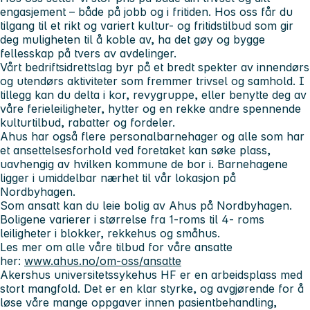
engasjement – både på jobb og i fritiden. Hos oss får du
tilgang til et rikt og variert kultur- og fritidstilbud som gir
deg muligheten til å koble av, ha det gøy og bygge
fellesskap på tvers av avdelinger.
Vårt bedriftsidrettslag byr på et bredt spekter av innendørs
og utendørs aktiviteter som fremmer trivsel og samhold. I
tillegg kan du delta i kor, revygruppe, eller benytte deg av
våre ferieleiligheter, hytter og en rekke andre spennende
kulturtilbud, rabatter og fordeler.
Ahus har også flere personalbarnehager og alle som har
et ansettelsesforhold ved foretaket kan søke plass,
uavhengig av hvilken kommune de bor i. Barnehagene
ligger i umiddelbar nærhet til vår lokasjon på
Nordbyhagen.
Som ansatt kan du leie bolig av Ahus på Nordbyhagen.
Boligene varierer i størrelse fra 1-roms til 4- roms
leiligheter i blokker, rekkehus og småhus.
Les mer om alle våre tilbud for våre ansatte
her:
www.ahus.no/om-oss/ansatte
Akershus universitetssykehus HF er en arbeidsplass med
stort mangfold. Det er en klar styrke, og avgjørende for å
løse våre mange oppgaver innen pasientbehandling,