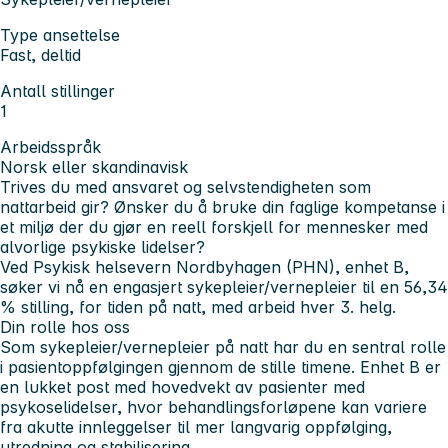
Type ansettelse
Fast, deltid
Antall stillinger
1
Arbeidsspråk
Norsk eller skandinavisk
Trives du med ansvaret og selvstendigheten som
nattarbeid gir? Ønsker du å bruke din faglige kompetanse i
et miljø der du gjør en reell forskjell for mennesker med
alvorlige psykiske lidelser?
Ved Psykisk helsevern Nordbyhagen (PHN), enhet B,
søker vi nå en engasjert sykepleier/vernepleier til en
56,34
% stilling, for tiden på natt, med arbeid hver 3. helg.
Din rolle hos oss
Som sykepleier/vernepleier på natt har du en sentral rolle
i pasientoppfølgingen gjennom de stille timene. Enhet B er
en lukket post med hovedvekt av pasienter med
psykoselidelser, hvor behandlingsforløpene kan variere
fra akutte innleggelser til mer langvarig oppfølging,
utredning og stabilisering.