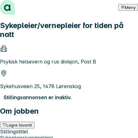
Hopp til innhold
Meny
Sykepleier/vernepleier for tiden på
natt
Psykisk helsevern og rus divisjon, Post B
Sykehusveien 25, 1478 Lørenskog
Stillingsannonsen er inaktiv.
Om jobben
Lagre favoritt
Stillingstittel
Sykepleier/vernepleier