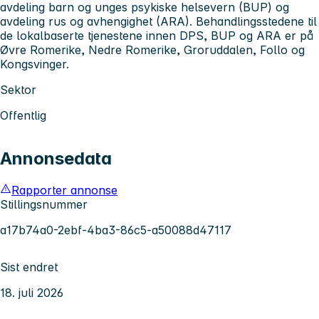
avdeling barn og unges psykiske helsevern (BUP) og
avdeling rus og avhengighet (ARA). Behandlingsstedene til
de lokalbaserte tjenestene innen DPS, BUP og ARA er på
Øvre Romerike, Nedre Romerike, Groruddalen, Follo og
Kongsvinger.
Sektor
Offentlig
Annonsedata
Rapporter annonse
Stillingsnummer
a17b74a0-2ebf-4ba3-86c5-a50088d47117
Sist endret
18. juli 2026