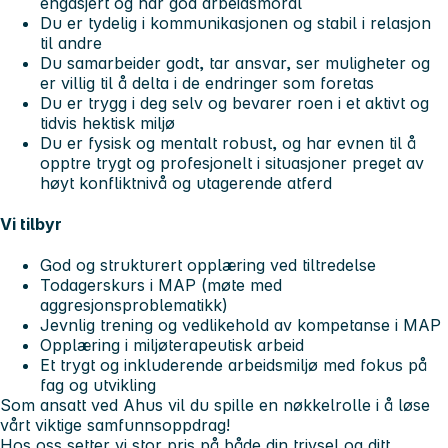
engasjert og har god arbeidsmoral
Du er tydelig i kommunikasjonen og stabil i relasjon
til andre
Du samarbeider godt, tar ansvar, ser muligheter og
er villig til å delta i de endringer som foretas
Du er trygg i deg selv og bevarer roen i et aktivt og
tidvis hektisk miljø
Du er fysisk og mentalt robust, og har evnen til å
opptre trygt og profesjonelt i situasjoner preget av
høyt konfliktnivå og utagerende atferd
Vi tilbyr
God og strukturert opplæring ved tiltredelse
Todagerskurs i MAP (møte med
aggresjonsproblematikk)
Jevnlig trening og vedlikehold av kompetanse i MAP
Opplæring i miljøterapeutisk arbeid
Et trygt og inkluderende arbeidsmiljø med fokus på
fag og utvikling
Som ansatt ved Ahus vil du spille en nøkkelrolle i å løse
vårt viktige samfunnsoppdrag!
Hos oss setter vi stor pris på både din trivsel og ditt