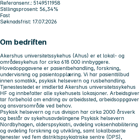
Referansenr.: 5149511958
Stillingsprosent: 56,34%
Fast
Søknadsfrist: 17.07.2026
Om bedriften
Akershus universitetssykehus
(Ahus) er et lokal- og
områdesykehus for cirka 618 000 innbyggere.
Hovedoppgavene er pasientbehandling, forskning,
undervisning og pasientopplæring. Vi har pasienttilbud
innen somatikk, psykisk helsevern og rusbehandling.
Tjenestestedet er imidlertid Akershus universitetssykehus
HF og innbefatter alle sykehusets lokasjoner. Arbeidsgiver
tar forbehold om endring av arbeidssted, arbeidsoppgaver
og ansvarsområde ved behov.
Psykisk helsevern og rus divisjon
har cirka 2000 årsverk
og består av sykehusavdelingene Psykisk helsevern
Nordbyhagen, alderspsykiatri, avdeling voksenhabilitering
og avdeling forskning og utvikling, samt lokalbaserte
tjenester ved fem distriktspsykiatriske sentre (DPS),