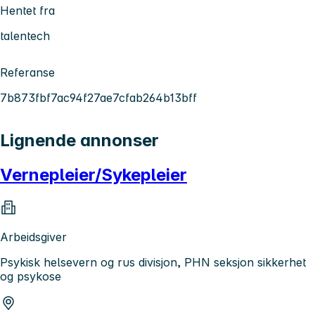
Hentet fra
talentech
Referanse
7b873fbf7ac94f27ae7cfab264b13bff
Lignende annonser
Vernepleier/Sykepleier
Arbeidsgiver
Psykisk helsevern og rus divisjon, PHN seksjon sikkerhet
og psykose