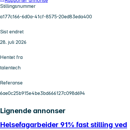
Rapporter annonse
Stillingsnummer
a177c166-6d0a-41cf-8575-20ed83eda400
Sist endret
28. juli 2026
Hentet fra
talentech
Referanse
6ae0c25b915e4be3bd666127c098d694
Lignende annonser
Helsefagarbeider 91% fast stilling ved