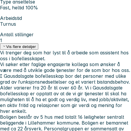
Type ansettelse
Fast, heltid 100%
Arbeidstid
Turnus
Antall stillinger
1
Vis flere detaljer
Vi trenger deg som har lyst til å arbeide som assistent hos
oss i bofellesskapet.
Vi søker etter faglige engasjerte kollega som ønsker å
være med å utvikle gode tjenester for de som bor hos oss.
I Gausdalsgate bofellesskap bor det personer med ulike
grad av funksjonsnedsettelser og et variert bistandsbehov.
Alder varierer fra 20 år til over 60 år. Vi i Gausdalsgate
bofellesskap er opptatt av at de vi gir tjenester til skal ha
muligheten til å ha et godt og verdig liv, med jobb/aktivitet,
en aktiv fritid og relasjoner som gir verdi og mening for
hver enkelt.
Boligen består av 5 hus med totalt 16 leiligheter sentralt
beliggende i Lillehammer kommune. Boligen er bemannet
med ca 22 årsverk. Personalgruppen er sammensatt av