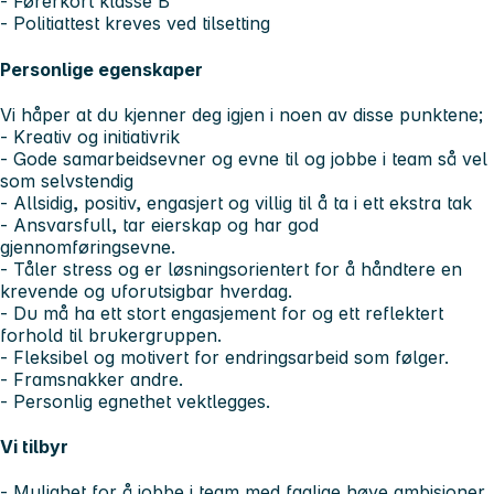
- Førerkort klasse B
- Politiattest kreves ved tilsetting
Personlige egenskaper
Vi håper at du kjenner deg igjen i noen av disse punktene;
- Kreativ og initiativrik
- Gode samarbeidsevner og evne til og jobbe i team så vel
som selvstendig
- Allsidig, positiv, engasjert og villig til å ta i ett ekstra tak
- Ansvarsfull, tar eierskap og har god
gjennomføringsevne.
- Tåler stress og er løsningsorientert for å håndtere en
krevende og uforutsigbar hverdag.
- Du må ha ett stort engasjement for og ett reflektert
forhold til brukergruppen.
- Fleksibel og motivert for endringsarbeid som følger.
- Framsnakker andre.
-
Personlig egnethet vektlegges.
Vi tilbyr
- Mulighet for å jobbe i team med faglige høye ambisjoner.