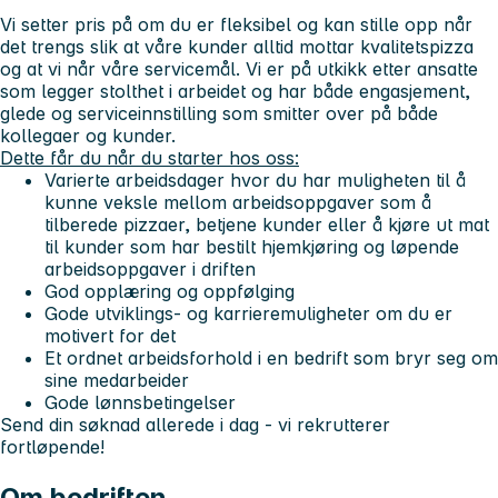
Vi setter pris på om du er fleksibel og kan stille opp når
det trengs slik at våre kunder alltid mottar kvalitetspizza
og at vi når våre servicemål. Vi er på utkikk etter ansatte
som legger stolthet i arbeidet og har både engasjement,
glede og serviceinnstilling som smitter over på både
kollegaer og kunder.
Dette får du når du starter hos oss:
Varierte arbeidsdager hvor du har muligheten til å
kunne veksle mellom arbeidsoppgaver som å
tilberede pizzaer, betjene kunder eller å kjøre ut mat
til kunder som har bestilt hjemkjøring og løpende
arbeidsoppgaver i driften
God opplæring og oppfølging
Gode utviklings- og karrieremuligheter om du er
motivert for det
Et ordnet arbeidsforhold i en bedrift som bryr seg om
sine medarbeider
Gode lønnsbetingelser
Send din søknad allerede i dag - vi rekrutterer
fortløpende!
Om bedriften