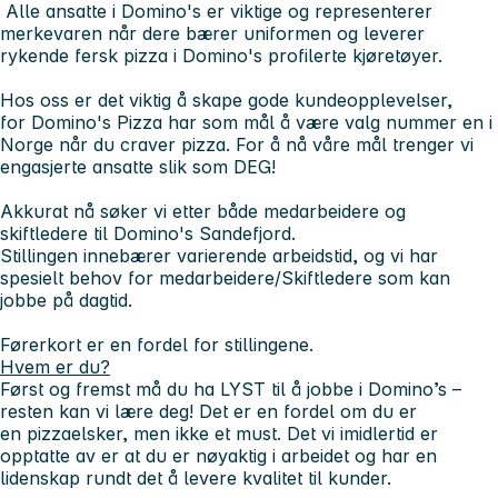
Alle ansatte i Domino's er viktige og representerer
merkevaren når dere bærer uniformen og leverer
rykende fersk pizza i Domino's profilerte kjøretøyer.
Hos oss er det viktig å skape gode kundeopplevelser,
for Domino's Pizza har som mål å være valg nummer en i
Norge når du craver pizza. For å nå våre mål trenger vi
engasjerte ansatte slik som DEG!
Akkurat nå søker vi etter både medarbeidere og
skiftledere til Domino's Sandefjord.
Stillingen innebærer varierende arbeidstid, og vi har
spesielt behov for medarbeidere/Skiftledere som kan
jobbe på dagtid.
Førerkort er en fordel for stillingene.
Hvem er du?
Først og fremst må du ha LYST til å jobbe i Domino’s –
resten kan vi lære deg! Det er en fordel om du er
en pizzaelsker, men ikke et must. Det vi imidlertid er
opptatte av er at du er nøyaktig i arbeidet og har en
lidenskap rundt det å levere kvalitet til kunder.