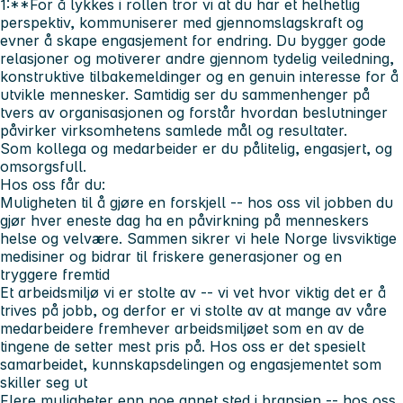
1:**For å lykkes i rollen tror vi at du har et helhetlig
perspektiv, kommuniserer med gjennomslagskraft og
evner å skape engasjement for endring. Du bygger gode
relasjoner og motiverer andre gjennom tydelig veiledning,
konstruktive tilbakemeldinger og en genuin interesse for å
utvikle mennesker. Samtidig ser du sammenhenger på
tvers av organisasjonen og forstår hvordan beslutninger
påvirker virksomhetens samlede mål og resultater.
Som kollega og medarbeider er du pålitelig, engasjert, og
omsorgsfull.
Hos oss får du:
Muligheten til å gjøre en forskjell --
hos oss vil jobben du
gjør hver eneste dag ha en påvirkning på menneskers
helse og velvære. Sammen sikrer vi hele Norge livsviktige
medisiner og bidrar til friskere generasjoner og en
tryggere fremtid
Et arbeidsmiljø vi er stolte av --
vi vet hvor viktig det er å
trives på jobb, og derfor er vi stolte av at mange av våre
medarbeidere fremhever arbeidsmiljøet som en av de
tingene de setter mest pris på. Hos oss er det spesielt
samarbeidet, kunnskapsdelingen og engasjementet som
skiller seg ut
Flere muligheter enn noe annet sted i bransjen
-- hos oss