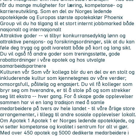
får du mange muligheter for læring, kompetanse- og
karriereutvikling. Som en del av Norges ledende
apotekkjede og Europas største apotekaktør Phoenix
Group vil du ha tilgang til et stort internt jobbmarked både
nasjonalt og internasjonalt
Attraktive goder
-- vi tilbyr konkurransedyktig lønn og
attraktive pensjons- og forsikringsordninger, slik at du kan
føle deg trygg og godt ivaretatt både på kort og lang sikt.
Du vil også få andre goder som treningsstøtte, gode
rabattordninger i våre apotek og hos utvalgte
samarbeidspartnere
Kulturen vår
Som vår kollega blir du en del av en stolt og
inkluderende kultur som kjennetegnes av våre verdier;
omsorgsfull, pålitelig og engasjert. Du vil få kolleger som
bryr seg om hverandre, er til å stole på og som strekker
seg litt ekstra -- hver gang. For å skape gode opplevelser
sammen har vi en lang tradisjon med å samle
medarbeidere på tvers av hele landet - til våre årlige store
arrangementer, i tillegg til andre sosiale opplevelser lokalt.
Om Apotek 1
Apotek 1 er Norges ledende apotekkjede, og
vi setter kompetanse og kvalitet i sentrum for alt vi gjør.
Med over 450 apotek og 5000 dedikerte medarbeidere i