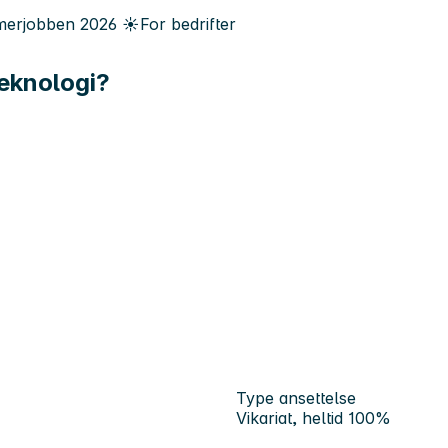
erjobben
2026
☀️
For bedrifter
teknologi?
Type ansettelse
Vikariat, heltid 100%