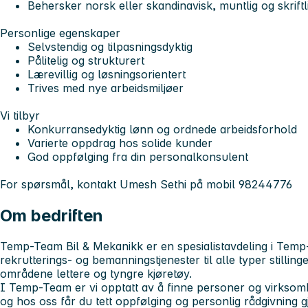
Behersker norsk eller skandinavisk, muntlig og skriftl
Personlige egenskaper
Selvstendig og tilpasningsdyktig
Pålitelig og strukturert
Lærevillig og løsningsorientert
Trives med nye arbeidsmiljøer
Vi tilbyr
Konkurransedyktig lønn og ordnede arbeidsforhold
Varierte oppdrag hos solide kunder
God oppfølging fra din personalkonsulent
For spørsmål, kontakt Umesh Sethi på mobil 98244776
Om bedriften
Temp-Team Bil & Mekanikk er en spesialistavdeling i Tem
rekrutterings- og bemanningstjenester til alle typer stilli
områdene lettere og tyngre kjøretøy.
I Temp-Team er vi opptatt av å finne personer og virkso
og hos oss får du tett oppfølging og personlig rådgivning