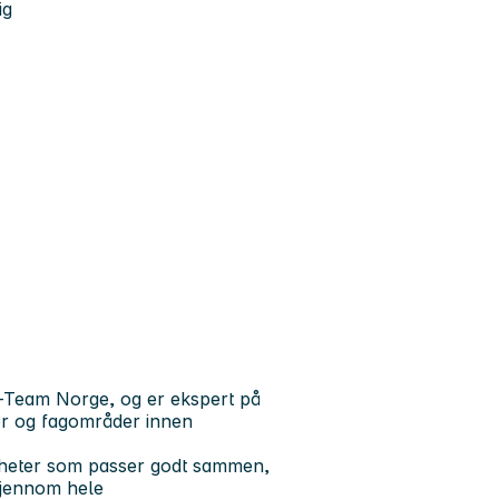
ig
p-Team Norge, og er ekspert på
nger og fagområder innen
mheter som passer godt sammen,
 gjennom hele