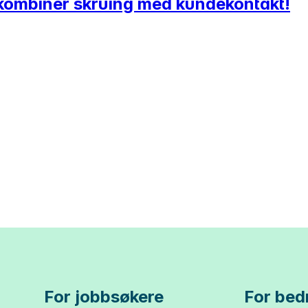
kombiner skruing med kundekontakt!
For jobbsøkere
For bedr