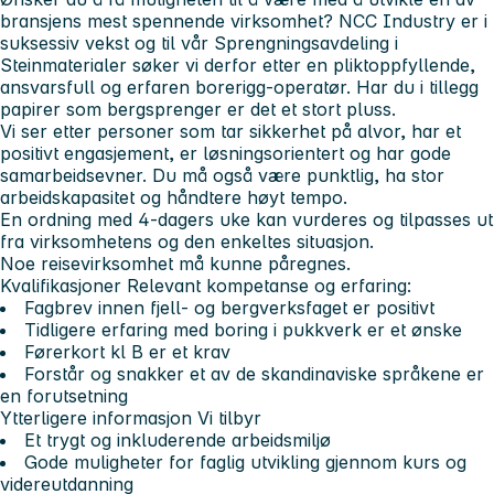
bransjens mest spennende virksomhet? NCC Industry er i
suksessiv vekst og til vår Sprengningsavdeling i
Steinmaterialer søker vi derfor etter en pliktoppfyllende,
ansvarsfull og erfaren borerigg-operatør. Har du i tillegg
papirer som bergsprenger er det et stort pluss.
Vi ser etter personer som tar sikkerhet på alvor, har et
positivt engasjement, er løsningsorientert og har gode
samarbeidsevner. Du må også være punktlig, ha stor
arbeidskapasitet og håndtere høyt tempo.
En ordning med 4-dagers uke kan vurderes og tilpasses ut
fra virksomhetens og den enkeltes situasjon.
Noe reisevirksomhet må kunne påregnes.
Kvalifikasjoner
Relevant kompetanse og erfaring:
Fagbrev innen fjell- og bergverksfaget er positivt
Tidligere erfaring med boring i pukkverk er et ønske
Førerkort kl B er et krav
Forstår og snakker et av de skandinaviske språkene er
en forutsetning
Ytterligere informasjon
Vi tilbyr
Et trygt og inkluderende arbeidsmiljø
Gode muligheter for faglig utvikling gjennom kurs og
videreutdanning