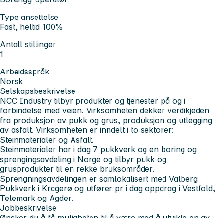
Type ansettelse
Fast, heltid 100%
Antall stillinger
1
Arbeidsspråk
Norsk
Selskapsbeskrivelse
NCC Industry
tilbyr produkter og tjenester på og i
forbindelse med veien. Virksomheten dekker verdikjeden
fra produksjon av pukk og grus, produksjon og utlegging
av asfalt. Virksomheten er inndelt i to sektorer:
Steinmaterialer og Asfalt.
Steinmaterialer
har i dag 7 pukkverk og en boring og
sprengingsavdeling i Norge og tilbyr pukk og
grusprodukter til en rekke bruksområder.
Sprengningsavdelingen er samlokalisert med Valberg
Pukkverk i Kragerø og utfører pr i dag oppdrag i Vestfold,
Telemark og Agder.
Jobbeskrivelse
Ønsker du å få muligheten til å være med å utvikle en av