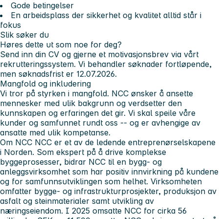
Gode betingelser
En arbeidsplass der sikkerhet og kvalitet alltid står i
fokus
Slik søker du
Høres dette ut som noe for deg?
Send inn din CV og gjerne et motivasjonsbrev via vårt
rekrutteringssystem. Vi behandler søknader fortløpende,
men søknadsfrist er
12.07.2026.
Mangfold og inkludering
Vi tror på styrken i mangfold. NCC ønsker å ansette
mennesker med ulik bakgrunn og verdsetter den
kunnskapen og erfaringen det gir. Vi skal speile våre
kunder og samfunnet rundt oss -- og er avhengige av
ansatte med ulik kompetanse.
Om NCC
NCC er et av de ledende entreprenørselskapene
i Norden. Som ekspert på å drive komplekse
byggeprosesser, bidrar NCC til en bygg- og
anleggsvirksomhet som har positiv innvirkning på kundene
og for samfunnsutviklingen som helhet. Virksomheten
omfatter bygge- og infrastrukturprosjekter, produksjon av
asfalt og steinmaterialer samt utvikling av
næringseiendom. I 2025 omsatte NCC for cirka 56