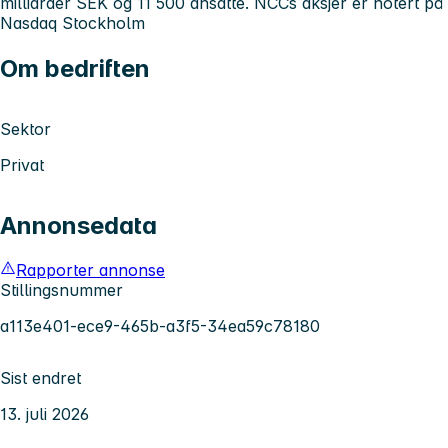
milliarder SEK og 11 500 ansatte. NCCs aksjer er notert på
Nasdaq Stockholm
Om bedriften
Sektor
Privat
Annonsedata
Rapporter annonse
Stillingsnummer
a113e401-ece9-465b-a3f5-34ea59c78180
Sist endret
13. juli 2026