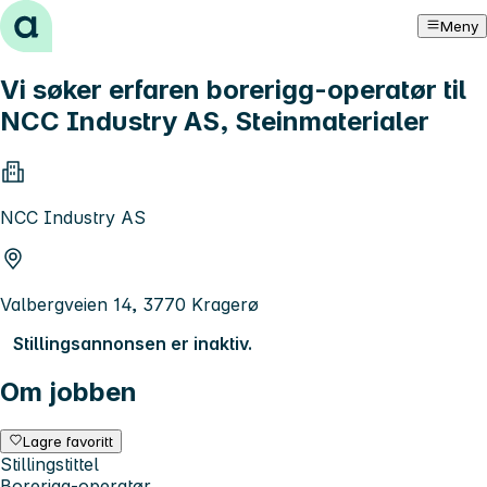
Hopp til innhold
Meny
Vi søker erfaren borerigg-operatør til
NCC Industry AS, Steinmaterialer
NCC Industry AS
Valbergveien 14, 3770 Kragerø
Stillingsannonsen er inaktiv.
Om jobben
Lagre favoritt
Stillingstittel
Borerigg-operatør