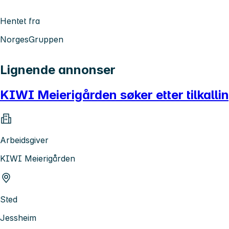
Hentet fra
NorgesGruppen
Lignende annonser
KIWI Meierigården søker etter tilkalli
Arbeidsgiver
KIWI Meierigården
Sted
Jessheim