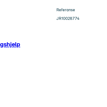
Referanse
JR10028774
ngshjelp