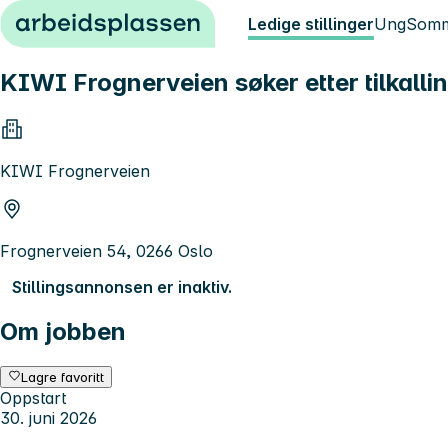
Hopp til innhold
Ledige stillinger
Ung
Somm
KIWI Frognerveien søker etter tilkalli
KIWI Frognerveien
Frognerveien 54, 0266 Oslo
Stillingsannonsen er inaktiv.
Om jobben
Lagre favoritt
Oppstart
30. juni 2026