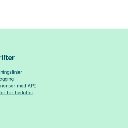
ifter
ningslinjer
logging
nnonser med API
ler for bedrifter