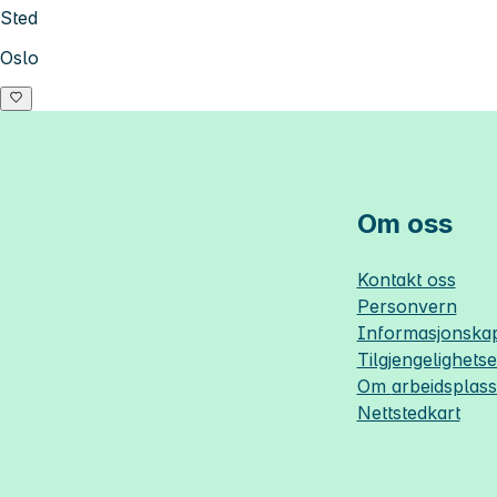
Sted
Oslo
Om oss
Kontakt oss
Personvern
Informasjonskap
Tilgjengelighets
Om
arbeidsplas
Nettstedkart