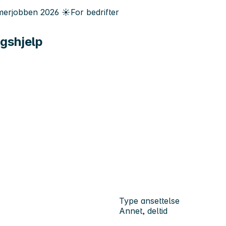
erjobben
2026
☀️
For bedrifter
ngshjelp
Type ansettelse
Annet, deltid