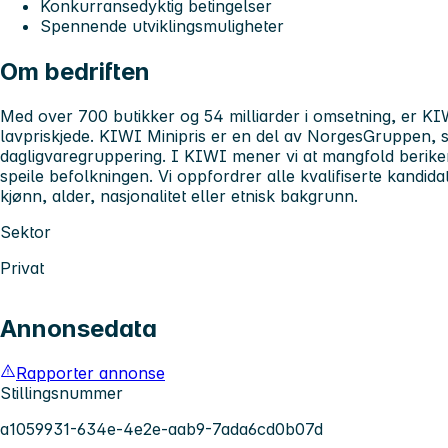
Konkurransedyktig betingelser
Spennende utviklingsmuligheter
Om bedriften
Med over 700 butikker og 54 milliarder i omsetning, er KIW
lavpriskjede. KIWI Minipris er en del av NorgesGruppen, s
dagligvaregruppering. I KIWI mener vi at mangfold berike
speile befolkningen. Vi oppfordrer alle kvalifiserte kandida
kjønn, alder, nasjonalitet eller etnisk bakgrunn.
Sektor
Privat
Annonsedata
Rapporter annonse
Stillingsnummer
a1059931-634e-4e2e-aab9-7ada6cd0b07d