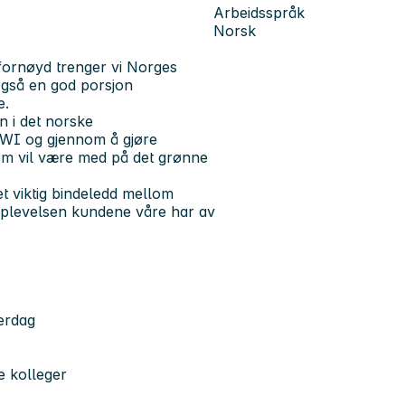
Arbeidsspråk
Norsk
 fornøyd trenger vi Norges
også en god porsjon
e.
 i det norske
KIWI og gjennom å gjøre
om vil være med på det grønne
t viktig bindeledd mellom
opplevelsen kundene våre har av
verdag
e kolleger