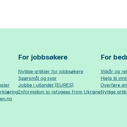
For jobbsøkere
For bedr
Nyttige artikler for jobbsøkere
Vilkår og ret
Spørsmål og svar
Hjelp til inn
sler
Jobbe i utlandet (EURES)
Overføre a
erklæring
Information to refugees from Ukraine
Nyttige artik
sen.no