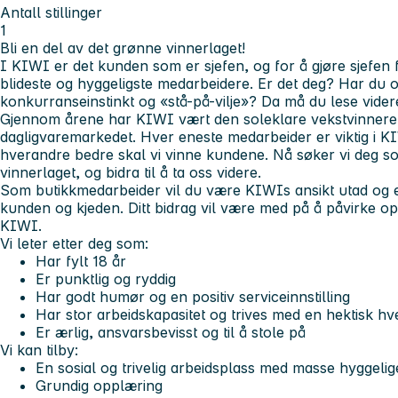
Antall stillinger
1
Bli en del av det grønne vinnerlaget!
I KIWI er det kunden som er sjefen, og for å gjøre sjefen
blideste og hyggeligste medarbeidere. Er det deg? Har du 
konkurranseinstinkt og «stå-på-vilje»? Da må du lese vider
Gjennom årene har KIWI vært den soleklare vekstvinneren
dagligvaremarkedet. Hver eneste medarbeider er viktig i 
hverandre bedre skal vi vinne kundene. Nå søker vi deg s
vinnerlaget, og bidra til å ta oss videre.
Som butikkmedarbeider vil du være KIWIs ansikt utad og e
kunden og kjeden. Ditt bidrag vil være med på å påvirke 
KIWI.
Vi leter etter deg som:
Har fylt 18 år
Er punktlig og ryddig
Har godt humør og en positiv serviceinnstilling
Har stor arbeidskapasitet og trives med en hektisk h
Er ærlig, ansvarsbevisst og til å stole på
Vi kan tilby:
En sosial og trivelig arbeidsplass med masse hyggelig
Grundig opplæring