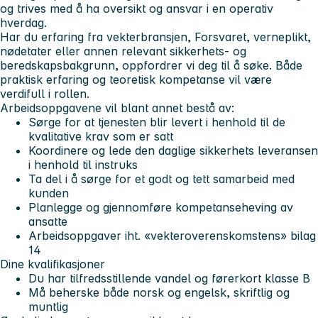
og trives med å ha oversikt og ansvar i en operativ
hverdag.
Har du erfaring fra vekterbransjen, Forsvaret, verneplikt,
nødetater eller annen relevant sikkerhets- og
beredskapsbakgrunn, oppfordrer vi deg til å søke. Både
praktisk erfaring og teoretisk kompetanse vil være
verdifull i rollen.
Arbeidsoppgavene vil blant annet bestå av:
Sørge for at tjenesten blir levert i henhold til de
kvalitative krav som er satt
Koordinere og lede den daglige sikkerhets leveransen
i henhold til instruks
Ta del i å sørge for et godt og tett samarbeid med
kunden
Planlegge og gjennomføre kompetanseheving av
ansatte
Arbeidsoppgaver iht. «vekteroverenskomstens» bilag
14
Dine kvalifikasjoner
Du har tilfredsstillende vandel og førerkort klasse B
Må beherske både norsk og engelsk, skriftlig og
muntlig