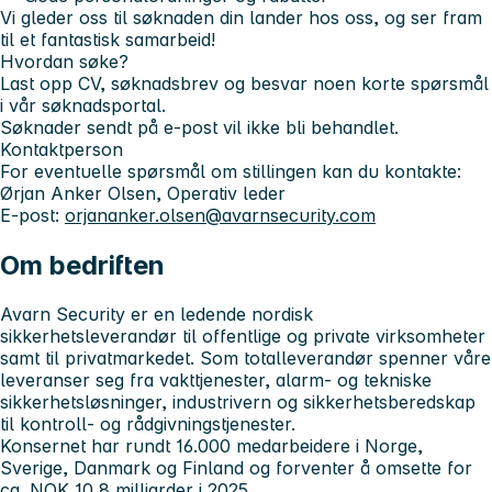
Vi gleder oss til søknaden din lander hos oss, og ser fram
til et fantastisk samarbeid!
Hvordan søke?
Last opp CV, søknadsbrev og besvar noen korte spørsmål
i vår søknadsportal.
Søknader sendt på e-post vil ikke bli behandlet.
Kontaktperson
For eventuelle spørsmål om stillingen kan du kontakte:
Ørjan Anker Olsen, Operativ leder
E-post:
orjananker.olsen@avarnsecurity.com
Om bedriften
Avarn Security er en ledende nordisk
sikkerhetsleverandør til offentlige og private virksomheter
samt til privatmarkedet. Som totalleverandør spenner våre
leveranser seg fra vakttjenester, alarm- og tekniske
sikkerhetsløsninger, industrivern og sikkerhetsberedskap
til kontroll- og rådgivningstjenester.
Konsernet har rundt 16.000 medarbeidere i Norge,
Sverige, Danmark og Finland og forventer å omsette for
ca. NOK 10,8 milliarder i 2025.