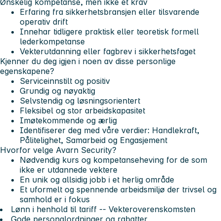
Ønskelig kompetanse, men ikke et krav
Erfaring fra sikkerhetsbransjen eller tilsvarende
operativ drift
Innehar tidligere praktisk eller teoretisk formell
lederkompetanse
Vekterutdanning eller fagbrev i sikkerhetsfaget
Kjenner du deg igjen i noen av disse personlige
egenskapene?
Serviceinnstilt og positiv
Grundig og nøyaktig
Selvstendig og løsningsorientert
Fleksibel og stor arbeidskapasitet
Imøtekommende og ærlig
Identifiserer deg med våre verdier: Handlekraft,
Pålitelighet, Samarbeid og Engasjement
Hvorfor velge Avarn Security?
Nødvendig kurs og kompetanseheving for de som
ikke er utdannede vektere
En unik og allsidig jobb i et herlig område
Et uformelt og spennende arbeidsmiljø der trivsel og
samhold er i fokus
Lønn i henhold til tariff -- Vekteroverenskomsten
Gode personalordninger og rabatter