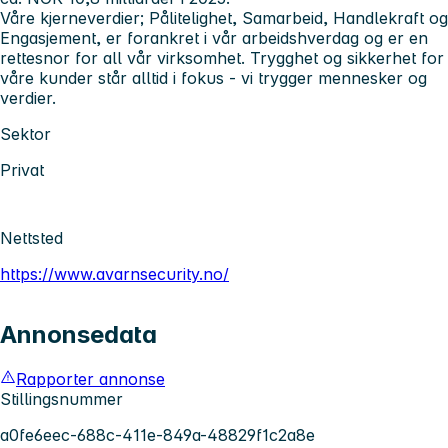
Våre kjerneverdier; Pålitelighet, Samarbeid, Handlekraft og
Engasjement, er forankret i vår arbeidshverdag og er en
rettesnor for all vår virksomhet. Trygghet og sikkerhet for
våre kunder står alltid i fokus - vi trygger mennesker og
verdier.
Sektor
Privat
Nettsted
https://www.avarnsecurity.no/
Annonsedata
Rapporter annonse
Stillingsnummer
a0fe6eec-688c-411e-849a-48829f1c2a8e