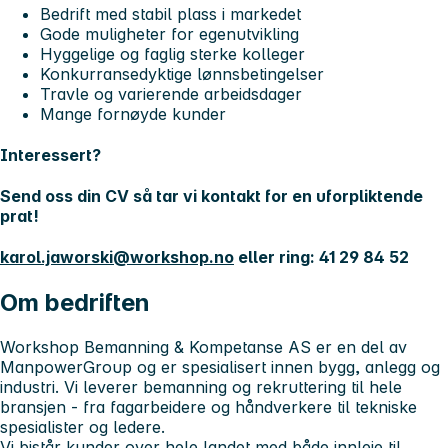
Bedrift med stabil plass i markedet
Gode muligheter for egenutvikling
Hyggelige og faglig sterke kolleger
Konkurransedyktige lønnsbetingelser
Travle og varierende arbeidsdager
Mange fornøyde kunder
Interessert?
Send oss din CV så tar vi kontakt for en uforpliktende
prat!
karol.jaworski@workshop.no
eller ring: 41 29 84 52
Om bedriften
Workshop Bemanning & Kompetanse AS er en del av
ManpowerGroup og er spesialisert innen bygg, anlegg og
industri. Vi leverer bemanning og rekruttering til hele
bransjen - fra fagarbeidere og håndverkere til tekniske
spesialister og ledere.
Vi bistår kunder over hele landet med både innleie til