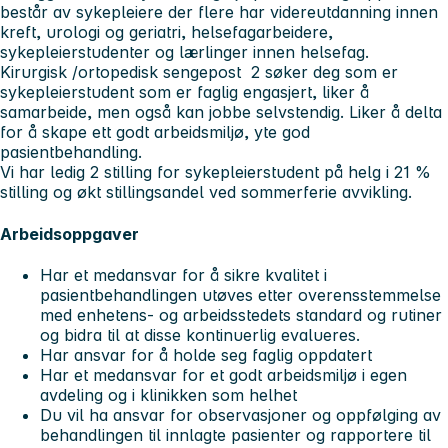
består av sykepleiere der flere har videreutdanning innen
kreft, urologi og geriatri, helsefagarbeidere,
sykepleierstudenter og lærlinger innen helsefag.
Kirurgisk /ortopedisk sengepost 2 søker deg som er
sykepleierstudent som er faglig engasjert, liker å
samarbeide, men også kan jobbe selvstendig. Liker å delta
for å skape ett godt arbeidsmiljø, yte god
pasientbehandling.
Vi har ledig 2 stilling for sykepleierstudent på helg i 21 %
stilling og økt stillingsandel ved sommerferie avvikling.
Arbeidsoppgaver
Har et medansvar for å sikre kvalitet i
pasientbehandlingen utøves etter overensstemmelse
med enhetens- og arbeidsstedets standard og rutiner
og bidra til at disse kontinuerlig evalueres.
Har ansvar for å holde seg faglig oppdatert
Har et medansvar for et godt arbeidsmiljø i egen
avdeling og i klinikken som helhet
Du vil ha ansvar for observasjoner og oppfølging av
behandlingen til innlagte pasienter og rapportere til