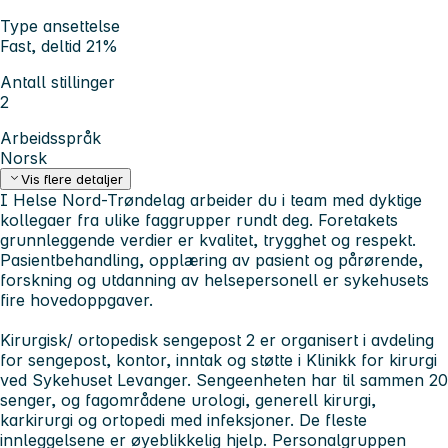
Type ansettelse
Fast, deltid 21%
Antall stillinger
2
Arbeidsspråk
Norsk
Vis flere detaljer
I Helse Nord-Trøndelag arbeider du i team med dyktige
kollegaer fra ulike faggrupper rundt deg. Foretakets
grunnleggende verdier er kvalitet, trygghet og respekt.
Pasientbehandling, opplæring av pasient og pårørende,
forskning og utdanning av helsepersonell er sykehusets
fire hovedoppgaver.
Kirurgisk/ ortopedisk sengepost 2 er organisert i avdeling
for sengepost, kontor, inntak og støtte i Klinikk for kirurgi
ved Sykehuset Levanger. Sengeenheten har til sammen 20
senger, og fagområdene urologi, generell kirurgi,
karkirurgi og ortopedi med infeksjoner. De fleste
innleggelsene er øyeblikkelig hjelp. Personalgruppen