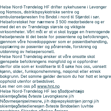
Helse Nord-Trøndelag HF drifter sykehusene i Levanger
og Namsos, distriktspsykiatriske sentre og
ambulansetjenesten fra Bindal i nord til Stjørdal i sør.
Helseforetaket har nærmere 3 500 medarbeidere og er
med det en av Trøndelags største og viktigste
virksomheter. Vårt mål er at vi skal bygge en fremragende
helsetjeneste til det beste for pasientene og befolkningen,
gjennom våre hovedoppgaver som er pasientbehandling,
opplæring av pasienter og pårørende, forskning og
utdanning av helsepersonell.
Helse Nord Trøndelag ønsker at våre ansatte skal
gjenspeile befolkningens mangfold og vi oppfordrer
derfor alle som er kvalifiserte til å søke hos oss, uansett
kjønn, alder, funksjonshemming, nasjonal eller etnisk
bakgrunn. Det samme gjelder dersom du har hatt et lengre
opphold utenfor arbeidslivet.
Les mer om oss på
www.hnt.no
Helse Nord-Trøndelag HF lea tjåadtjoehtæjja
skïemtjegåetiej åvteste Levangkesne jïh
Nåavmesjenjaelmesne, jïh dajvepsykiatrijen jarngi jïh
skïemtjegåetiedïenesjen åvteste Bindaelien luvhtie
noerhtene Skierden gåajkoe åarjene.