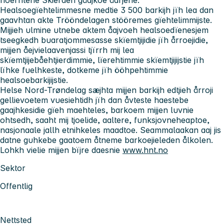
Healsoegïehtelimmesne medtie 3 500 barkijh jïh lea dan
gaavhtan akte Trööndelagen stööremes gïehtelimmijste.
Mijjieh ulmine utnebe aktem åajvoeh healsoedïenesjem
tseegkedh buaratjommesasse skïemtjijidie jïh årroejidie,
mijjen åejvielaavenjassi tjïrrh mij lea
skïemtjijebåehtjierdimmie, lïerehtimmie skïemtjijijstie jïh
lïhke fuelhkeste, dotkeme jïh ööhpehtimmie
healsoebarkijijstie.
Helse Nord-Trøndelag sæjhta mijjen barkijh edtjieh årroji
gellievoetem vuesiehtidh jïh dan åvteste haestebe
gaajhkesidie gïeh maehteles, barkoem mijjen luvnie
ohtsedh, saaht mij tjoelide, aaltere, funksjovneheaptoe,
nasjonaale jallh etnihkeles maadtoe. Seammalaakan aaj jis
datne guhkebe gaatoem åtneme barkoejieleden ålkolen.
Lohkh vielie mijjen bïjre daesnie
www.hnt.no
Sektor
Offentlig
Nettsted