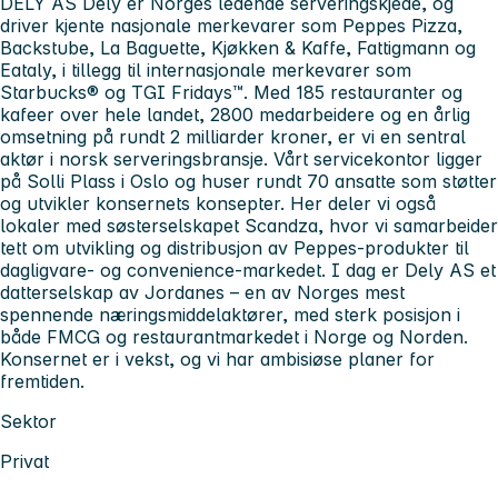
DELY AS Dely er Norges ledende serveringskjede, og
driver kjente nasjonale merkevarer som Peppes Pizza,
Backstube, La Baguette, Kjøkken & Kaffe, Fattigmann og
Eataly, i tillegg til internasjonale merkevarer som
Starbucks® og TGI Fridays™. Med 185 restauranter og
kafeer over hele landet, 2800 medarbeidere og en årlig
omsetning på rundt 2 milliarder kroner, er vi en sentral
aktør i norsk serveringsbransje. Vårt servicekontor ligger
på Solli Plass i Oslo og huser rundt 70 ansatte som støtter
og utvikler konsernets konsepter. Her deler vi også
lokaler med søsterselskapet Scandza, hvor vi samarbeider
tett om utvikling og distribusjon av Peppes-produkter til
dagligvare- og convenience-markedet. I dag er Dely AS et
datterselskap av Jordanes – en av Norges mest
spennende næringsmiddelaktører, med sterk posisjon i
både FMCG og restaurantmarkedet i Norge og Norden.
Konsernet er i vekst, og vi har ambisiøse planer for
fremtiden.
Sektor
Privat