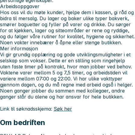
personlige egenskaper.
Arbeidsoppgaver
Hos oss vil du møte kunder, hjelpe dem i kassen, gi råd og
bidra til mersalg. Du lager og baker ulike typer bakverk,
smører baguetter og fyller på varer og drikke. Du sørger
for at kjøkken, lager og sitteområder er rene og ryddige,
og du følger våre rutiner for kvalitet, hygiene og sikkerhet.
Noen vakter innebærer å åpne eller stenge butikken.
Mer informasjon
Vi gir grundig opplæring og gode utviklingsmuligheter i et
selskap som vokser. Dette er en stilling som ringehjelp
uten faste timer på kontrakt, hvor man jobber ved behov.
Vaktene varer mellom 5 og 7,5 timer, og arbeidstiden vil
variere mellom 07:00 og 22:00. Vi har ulike vakttyper
gjennom dagen, og du må regne med arbeid også i helger.
Noen ganger jobber du sammen med kollegaer, andre
ganger står du alene og har ansvar for hele butikken.
Link til søknadsskjema:
Søk her
Om bedriften