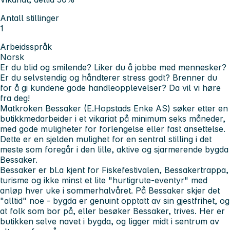
Antall stillinger
1
Arbeidsspråk
Norsk
Er du blid og smilende? Liker du å jobbe med mennesker?
Er du selvstendig og håndterer stress godt? Brenner du
for å gi kundene gode handleopplevelser? Da vil vi høre
fra deg!
Matkroken Bessaker (E.Hopstads Enke AS) søker etter en
butikkmedarbeider i et vikariat på minimum seks måneder,
med gode muligheter for forlengelse eller fast ansettelse.
Dette er en sjelden mulighet for en sentral stilling i det
meste som foregår i den lille, aktive og sjarmerende bygda
Bessaker.
Bessaker er bl.a kjent for Fiskefestivalen, Bessakertrappa,
turisme og ikke minst et lite "hurtigrute-eventyr" med
anløp hver uke i sommerhalvåret. På Bessaker skjer det
"alltid" noe - bygda er genuint opptatt av sin gjestfrihet, og
at folk som bor på, eller besøker Bessaker, trives. Her er
butikken selve navet i bygda, og ligger midt i sentrum av