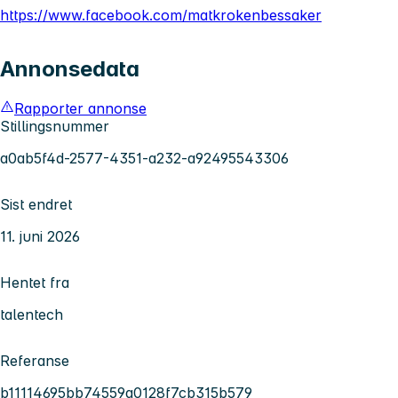
https://www.facebook.com/matkrokenbessaker
Annonsedata
Rapporter annonse
Stillingsnummer
a0ab5f4d-2577-4351-a232-a92495543306
Sist endret
11. juni 2026
Hentet fra
talentech
Referanse
b11114695bb74559a0128f7cb315b579