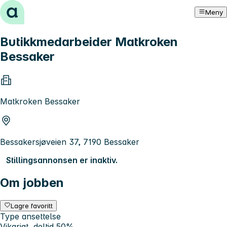
Hopp til innhold
Meny
Butikkmedarbeider Matkroken
Bessaker
Matkroken Bessaker
Bessakersjøveien 37, 7190 Bessaker
Stillingsannonsen er inaktiv.
Om jobben
Lagre favoritt
Type ansettelse
Vikariat, deltid 50%