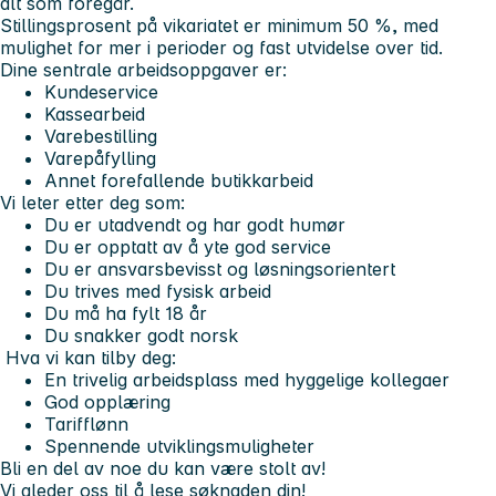
alt som foregår.
Stillingsprosent på vikariatet er minimum 50 %, med
mulighet for mer i perioder og fast utvidelse over tid.
Dine sentrale arbeidsoppgaver er:
Kundeservice
Kassearbeid
Varebestilling
Varepåfylling
Annet forefallende butikkarbeid
Vi leter etter deg som:
Du er utadvendt og har godt humør
Du er opptatt av å yte god service
Du er ansvarsbevisst og løsningsorientert
Du trives med fysisk arbeid
Du må ha fylt 18 år
Du snakker godt norsk
Hva vi kan tilby deg:
En trivelig arbeidsplass med hyggelige kollegaer
God opplæring
Tarifflønn
Spennende utviklingsmuligheter
Bli en del av noe du kan være stolt av!
Vi gleder oss til å lese søknaden din!