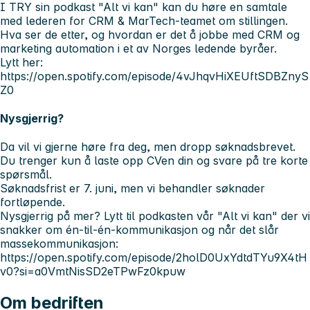
I TRY sin podkast "Alt vi kan" kan du høre en samtale
med lederen for CRM & MarTech-teamet om stillingen.
Hva ser de etter, og hvordan er det å jobbe med CRM og
marketing automation i et av Norges ledende byråer.
Lytt her:
https://open.spotify.com/episode/4vJhqvHiXEUftSDBZnyS
Z0
Nysgjerrig?
Da vil vi gjerne høre fra deg, men dropp søknadsbrevet.
Du trenger kun å laste opp CVen din og svare på tre korte
spørsmål.
Søknadsfrist er 7. juni,
men vi behandler søknader
fortløpende.
Nysgjerrig på mer?
Lytt til podkasten vår "Alt vi kan" der vi
snakker om én-til-én-kommunikasjon og når det slår
massekommunikasjon:
https://open.spotify.com/episode/2holD0UxYdtdTYu9X4tH
v0?si=a0VmtNisSD2eTPwFz0kpuw
Om bedriften