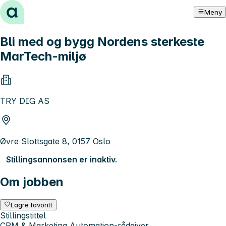
Hopp til innhold
Meny
Bli med og bygg Nordens sterkeste
MarTech-miljø
TRY DIG AS
Øvre Slottsgate 8, 0157 Oslo
Stillingsannonsen er inaktiv.
Om jobben
Lagre favoritt
Stillingstittel
CRM & Marketing Automation-rådgiver