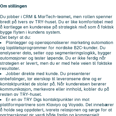
Om stillingen
Du jobber i CRM & MarTech-teamet, men rollen spenner
bredt på tvers av TRY-huset. Du er like komfortabel med
å kartlegge en kundereise på strategisk nivå som å faktisk
bygge flyten i kundens system.
Det betyr at du:
Planlegger og operasjonaliserer marketing automation
og lojalitetsprogrammer for nordiske B2C-kunder. Du
analyserer data, setter opp segmenteringslogikk, bygger
automasjoner og tester løpende. Du er ikke ferdig når
strategien er levert, men du er med hele veien til faktiske
resultater.
Jobber direkte med kunde. Du presenterer
anbefalinger, tar eierskap til leveransene dine og er
kontaktpunktet de stoler på. Når kundereisen berører
kommunikasjon, merkevare eller innhold, kobler du på
resten av TRY-huset.
Er en av TRY Digs kontaktpunkter inn mot
plattformpartnere som Klaviyo og Voyado. Det innebærer
å holde seg oppdatert, ivareta relasjonen og sørge for at
partnerskapet gir verdi både faglig og kommersielt.