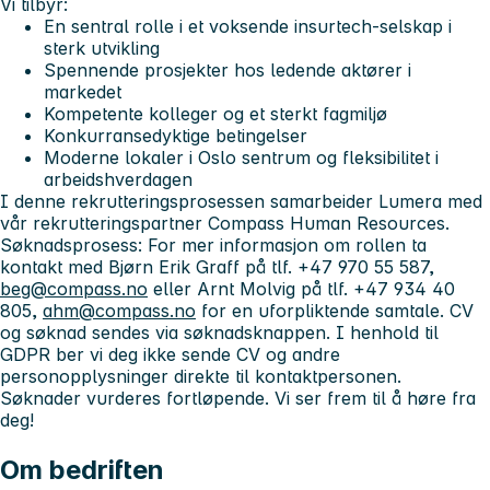
Vi tilbyr:
En sentral rolle i et voksende insurtech-selskap i
sterk utvikling
Spennende prosjekter hos ledende aktører i
markedet
Kompetente kolleger og et sterkt fagmiljø
Konkurransedyktige betingelser
Moderne lokaler i Oslo sentrum og fleksibilitet i
arbeidshverdagen
I denne rekrutteringsprosessen samarbeider Lumera med
vår rekrutteringspartner Compass Human Resources.
Søknadsprosess: For mer informasjon om rollen ta
kontakt med Bjørn Erik Graff på tlf. +47 970 55 587,
beg@compass.no
eller Arnt Molvig på tlf. +47 934 40
805,
ahm@compass.no
for en uforpliktende samtale. CV
og søknad sendes via søknadsknappen. I henhold til
GDPR ber vi deg ikke sende CV og andre
personopplysninger direkte til kontaktpersonen.
Søknader vurderes fortløpende. Vi ser frem til å høre fra
deg!
Om bedriften