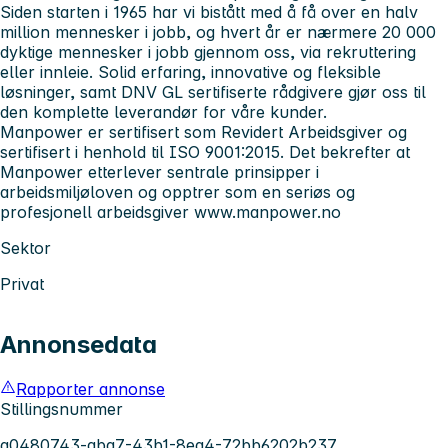
Siden starten i 1965 har vi bistått med å få over en halv
million mennesker i jobb, og hvert år er nærmere 20 000
dyktige mennesker i jobb gjennom oss, via rekruttering
eller innleie. Solid erfaring, innovative og fleksible
løsninger, samt DNV GL sertifiserte rådgivere gjør oss til
den komplette leverandør for våre kunder.
Manpower
er sertifisert som Revidert Arbeidsgiver og
sertifisert i henhold til ISO 9001:2015. Det bekrefter at
Manpower etterlever sentrale prinsipper i
arbeidsmiljøloven og opptrer som en seriøs og
profesjonell arbeidsgiver
www.manpower.no
Sektor
Privat
Annonsedata
Rapporter annonse
Stillingsnummer
a0480743-aba7-43b1-8ea4-72bb6202b237