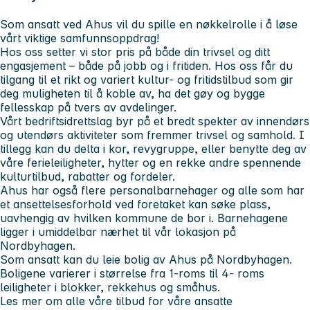
Som ansatt ved Ahus vil du spille en nøkkelrolle i å løse
vårt viktige samfunnsoppdrag!
Hos oss setter vi stor pris på både din trivsel og ditt
engasjement – både på jobb og i fritiden. Hos oss får du
tilgang til et rikt og variert kultur- og fritidstilbud som gir
deg muligheten til å koble av, ha det gøy og bygge
fellesskap på tvers av avdelinger.
Vårt bedriftsidrettslag byr på et bredt spekter av innendørs
og utendørs aktiviteter som fremmer trivsel og samhold. I
tillegg kan du delta i kor, revygruppe, eller benytte deg av
våre ferieleiligheter, hytter og en rekke andre spennende
kulturtilbud, rabatter og fordeler.
Ahus har også flere personalbarnehager og alle som har
et ansettelsesforhold ved foretaket kan søke plass,
uavhengig av hvilken kommune de bor i. Barnehagene
ligger i umiddelbar nærhet til vår lokasjon på
Nordbyhagen.
Som ansatt kan du leie bolig av Ahus på Nordbyhagen.
Boligene varierer i størrelse fra 1-roms til 4- roms
leiligheter i blokker, rekkehus og småhus.
Les mer om alle våre tilbud for våre ansatte