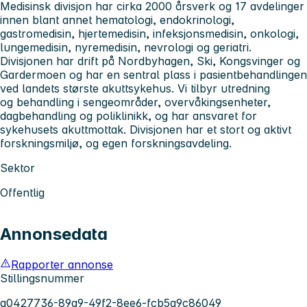
Medisinsk divisjon
har cirka 2000 årsverk og 17 avdelinger
innen blant annet hematologi, endokrinologi,
gastromedisin, hjertemedisin, infeksjonsmedisin, onkologi,
lungemedisin, nyremedisin, nevrologi og geriatri.
Divisjonen har drift på Nordbyhagen, Ski, Kongsvinger og
Gardermoen og har en sentral plass i pasientbehandlingen
ved landets største akuttsykehus. Vi tilbyr utredning
og behandling i sengeområder, overvåkingsenheter,
dagbehandling og poliklinikk, og har ansvaret for
sykehusets akuttmottak. Divisjonen har et stort og aktivt
forskningsmiljø, og egen forskningsavdeling.
Sektor
Offentlig
Annonsedata
Rapporter annonse
Stillingsnummer
a0427736-89a9-49f2-8ee6-fcb5a9c86049