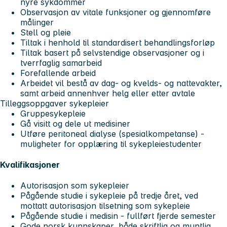
nyre sykdommer
Observasjon av vitale funksjoner og gjennomføre
målinger
Stell og pleie
Tiltak i henhold til standardisert behandlingsforløp
Tiltak basert på selvstendige observasjoner og i
tverrfaglig samarbeid
Forefallende arbeid
Arbeidet vil bestå av dag- og kvelds- og nattevakter,
samt arbeid annenhver helg eller etter avtale
Tilleggsoppgaver sykepleier
Gruppesykepleie
Gå visitt og dele ut medisiner
Utføre peritoneal dialyse (spesialkompetanse) -
muligheter for opplæring til sykepleiestudenter
Kvalifikasjoner
Autorisasjon som sykepleier
Pågående studie i sykepleie på tredje året, ved
mottatt autorisasjon tilsetning som sykepleie
Pågående studie i medisin - fullført fjerde semester
Gode norsk kunnskaper, både skriftlig og muntlig