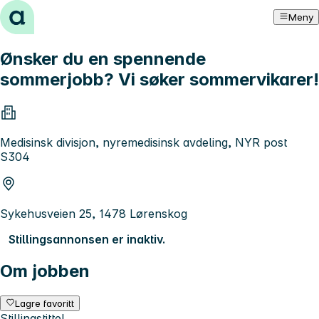
Hopp til innhold
Meny
Ønsker du en spennende
sommerjobb? Vi søker sommervikarer!
Medisinsk divisjon, nyremedisinsk avdeling, NYR post
S304
Sykehusveien 25, 1478 Lørenskog
Stillingsannonsen er inaktiv.
Om jobben
Lagre favoritt
Stillingstittel