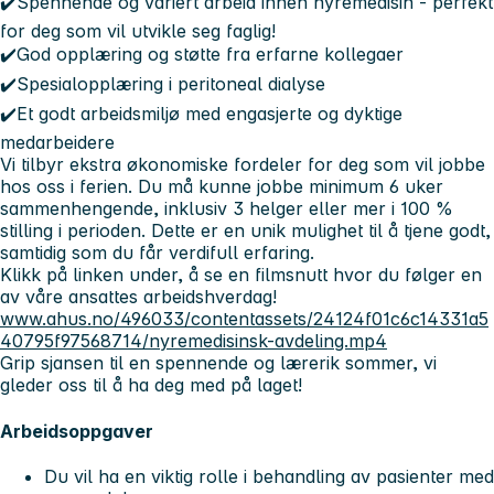
✔️Spennende og variert arbeid innen nyremedisin - perfekt
for deg som vil utvikle seg faglig!
✔️God opplæring og støtte fra erfarne kollegaer
✔️Spesialopplæring i peritoneal dialyse
✔️Et godt arbeidsmiljø med engasjerte og dyktige
medarbeidere
Vi tilbyr ekstra økonomiske fordeler for deg som vil jobbe
hos oss i ferien. Du må kunne jobbe minimum 6 uker
sammenhengende, inklusiv 3 helger eller mer i 100 %
stilling i perioden. Dette er en unik mulighet til å tjene godt,
samtidig som du får verdifull erfaring.
Klikk på linken under, å se en filmsnutt hvor du følger en
av våre ansattes arbeidshverdag!
www.ahus.no/496033/contentassets/24124f01c6c14331a5
40795f97568714/nyremedisinsk-avdeling.mp4
Grip sjansen til en spennende og lærerik sommer, vi
gleder oss til å ha deg med på laget!
Arbeidsoppgaver
Du vil ha en viktig rolle i behandling av pasienter med