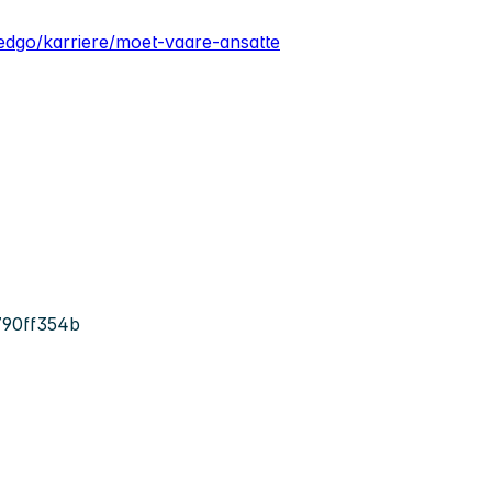
edgo/karriere/moet-vaare-ansatte
790ff354b