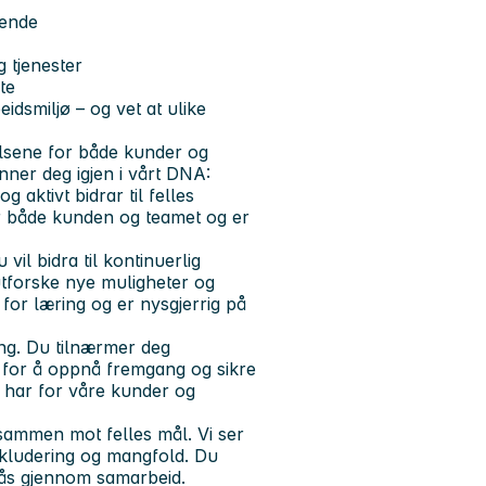
rende
g tjenester
te
idsmiljø – og vet at ulike
lsene for både kunder og
enner deg igjen i vårt DNA:
 aktivt bidrar til felles
or både kunden og teamet og er
vil bidra til kontinuerlig
utforske nye muligheter og
 for læring og er nysgjerrig på
ng. Du tilnærmer deg
 for å oppnå fremgang og sikre
i har for våre kunder og
sammen mot felles mål. Vi ser
nkludering og mangfold. Du
ås gjennom samarbeid.