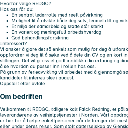
Hvorfor velge REDGO?
Hos oss får du:
En sentral lederrolle med reell påvirkning
Mulighet til å utvikle både deg selv, teamet ditt og vi
Et miljø der samarbeid og støtte står sterkt
En variert og meningsfull arbeidshverdag
God behandlingsforsikring
Interessert?
Vi ønsker å gjøre det så enkelt som mulig for deg å utfors
oppfordrer vi deg til å søke ved å dele din CV og en kort int
stillingen. Det vil gi oss et godt innblikk i din erfaring og d
å se hvordan du passer inn i rollen hos oss.
På grunn av ferieavvikling vil arbeidet med å gjennomgå sø
kandidater til intervju skje i august.
Oppstart etter avtale
Om bedriften
Velkommen til REDGO, tidligere kalt Falck Redning, et påli
leverandørene av veihjelpstjenester i Norden. Vårt oppdrag
er her for å hjelpe enkeltpersoner når de trenger det mest
eller under deres reiser. Som stolt datterselskap av Gjensi