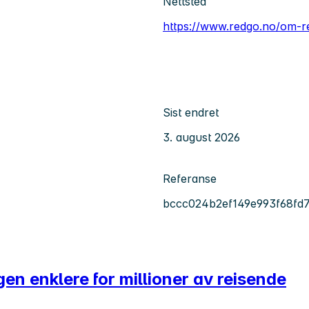
Nettsted
https://www.redgo.no/om-r
Sist endret
3. august 2026
Referanse
bccc024b2ef149e993f68fd
agen enklere for millioner av reisende