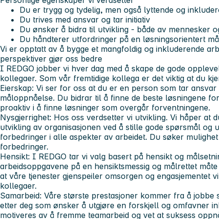
Personlige egenskaper vi verdsetter
Du er trygg og tydelig, men også lyttende og inklude
Du trives med ansvar og tar initiativ
Du ønsker å bidra til utvikling - både av mennesker o
Du håndterer utfordringer på en løsningsorientert må
Vi er opptatt av å bygge et mangfoldig og inkluderende arbe
perspektiver gjør oss bedre
I REDGO jobber vi hver dag med å skape de gode oppleve
kollegaer. Som vår fremtidige kollega er det viktig at du kj
Eierskap:
Vi ser for oss at du er en person som tar ansvar og
måloppnåelse. Du bidrar til å finne de beste løsningene f
proaktiv i å finne løsninger som overgår forventningene.
Nysgjerrighet:
Hos oss verdsetter vi utvikling. Vi håper at du 
utvikling av organisasjonen ved å stille gode spørsmål og 
forbedringer i alle aspekter av arbeidet. Du søker mulighet
forbedringer.
Hensikt:
I REDGO tar vi valg basert på hensikt og målsetni
arbeidsoppgavene på en hensiktsmessig og målrettet måte
at våre tjenester gjenspeiler omsorgen og engasjementet v
kollegaer.
Samarbeid:
Våre største prestasjoner kommer fra å jobbe 
etter deg som ønsker å utgjøre en forskjell og omfavner i
motiveres av å fremme teamarbeid og vet at suksess oppn