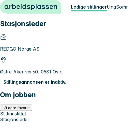
Hopp til innhold
Ledige stillinger
Ung
Somm
Stasjonsleder
REDGO Norge AS
Østre Aker vei 60, 0581 Oslo
Stillingsannonsen er inaktiv.
Om jobben
Lagre favoritt
Stillingstittel
Stasjonsleder