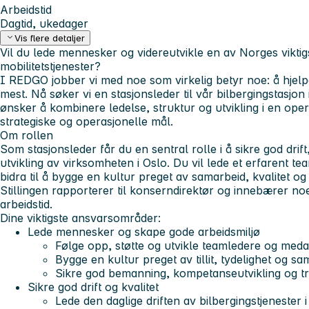
Arbeidstid
Dagtid, ukedager
Vis flere detaljer
Vil du lede mennesker og videreutvikle en av Norges vikti
mobilitetstjenester?
I REDGO jobber vi med noe som virkelig betyr noe: å hjel
mest. Nå søker vi en stasjonsleder til vår bilbergingstasjon
ønsker å kombinere ledelse, struktur og utvikling i en op
strategiske og operasjonelle mål.
Om rollen
Som stasjonsleder får du en sentral rolle i å sikre god drif
utvikling av virksomheten i Oslo. Du vil lede et erfarent t
bidra til å bygge en kultur preget av samarbeid, kvalitet og 
Stillingen rapporterer til konserndirektør og innebærer no
arbeidstid.
Dine viktigste ansvarsområder:
Lede mennesker og skape gode arbeidsmiljø
Følge opp, støtte og utvikle teamledere og med
Bygge en kultur preget av tillit, tydelighet og s
Sikre god bemanning, kompetanseutvikling og tr
Sikre god drift og kvalitet
Lede den daglige driften av bilbergingstjenester 