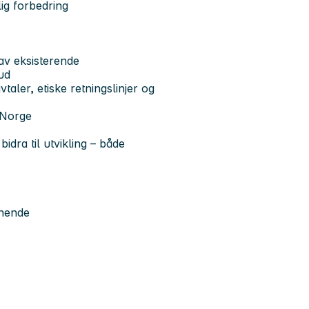
lig forbedring
 av eksisterende
ud
taler, etiske retningslinjer og
O Norge
dra til utvikling – både
ignende