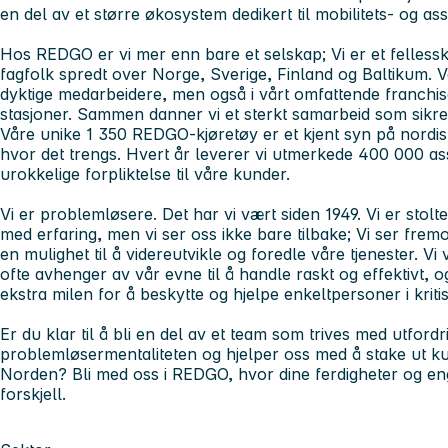
en del av et større økosystem dedikert til mobilitets- og ass
Hos REDGO er vi mer enn bare et selskap; Vi er et felless
fagfolk spredt over Norge, Sverige, Finland og Baltikum. Vå
dyktige medarbeidere, men også i vårt omfattende franchi
stasjoner. Sammen danner vi et sterkt samarbeid som sikrer
Våre unike 1 350 REDGO-kjøretøy er et kjent syn på nordiske
hvor det trengs. Hvert år leverer vi utmerkede 400 000 ass
urokkelige forpliktelse til våre kunder.
Vi er problemløsere. Det har vi vært siden 1949. Vi er stolte 
med erfaring, men vi ser oss ikke bare tilbake; Vi ser frem
en mulighet til å videreutvikle og foredle våre tjenester. V
ofte avhenger av vår evne til å handle raskt og effektivt, og
ekstra milen for å beskytte og hjelpe enkeltpersoner i kritis
Er du klar til å bli en del av et team som trives med utford
problemløsermentaliteten og hjelper oss med å stake ut kur
Norden? Bli med oss i REDGO, hvor dine ferdigheter og en
forskjell.