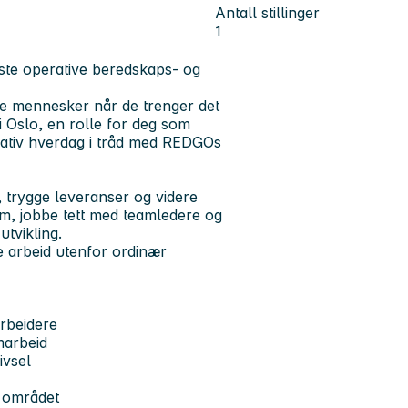
Antall stillinger
1
gste operative beredskaps- og
pe mennesker når de trenger det
 i Oslo, en rolle for deg som
erativ hverdag i tråd med REDGOs
t, trygge leveranser og videre
eam, jobbe tett med teamledere og
utvikling.
e arbeid utenfor ordinær
arbeidere
amarbeid
ivsel
i området