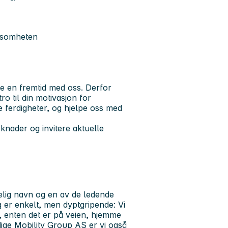
rksomheten
ke en fremtid med oss. Derfor
ro til din motivasjon for
ine ferdigheter, og hjelpe oss med
knader og invitere aktuelle
telig navn og en av de ledende
 er enkelt, men dyptgripende: Vi
, enten det er på veien, hjemme
dige Mobility Group AS er vi også