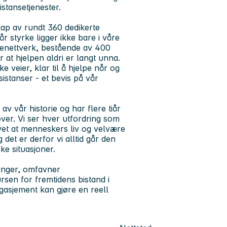
istansetjenester.
kap av rundt 360 dedikerte
r styrke ligger ikke bare i våre
senettverk, bestående av 400
 at hjelpen aldri er langt unna.
 veier, klar til å hjelpe når og
istanser - et bevis på vår
av vår historie og har flere tiår
over. Vi ser hver utfordring som
i vet at menneskers liv og velvære
 det er derfor vi alltid går den
ke situasjoner.
ringer, omfavner
sen for fremtidens bistand i
gasjement kan gjøre en reell