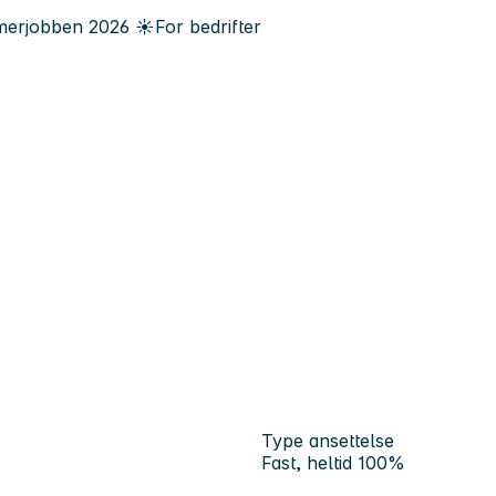
erjobben
2026
☀️
For bedrifter
Type ansettelse
Fast, heltid 100%