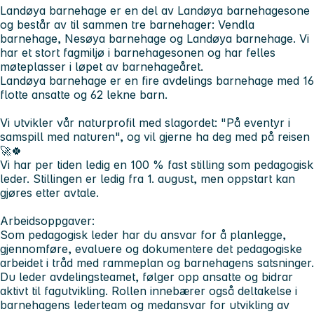
Landøya barnehage er en del av Landøya barnehagesone
og består av til sammen tre barnehager: Vendla
barnehage, Nesøya barnehage og Landøya barnehage. Vi
har et stort fagmiljø i barnehagesonen og har felles
møteplasser i løpet av barnehageåret.
Landøya barnehage er en fire avdelings barnehage med 16
flotte ansatte og 62 lekne barn.
Vi utvikler vår naturprofil med slagordet: "På eventyr i
samspill med naturen", og vil gjerne ha deg med på reisen
🚀🍀
Vi har per tiden ledig en 100 % fast stilling som pedagogisk
leder. Stillingen er ledig fra 1. august, men oppstart kan
gjøres etter avtale.
Arbeidsoppgaver:
Som pedagogisk leder har du ansvar for å planlegge,
gjennomføre, evaluere og dokumentere det pedagogiske
arbeidet i tråd med rammeplan og barnehagens satsninger.
Du leder avdelingsteamet, følger opp ansatte og bidrar
aktivt til fagutvikling. Rollen innebærer også deltakelse i
barnehagens lederteam og medansvar for utvikling av