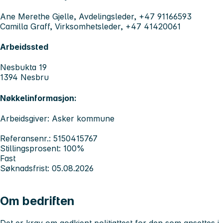
Ane Merethe Gjelle, Avdelingsleder, +47 91166593
Camilla Graff, Virksomhetsleder, +47 41420061
Arbeidssted
Nesbukta 19
1394 Nesbru
Nøkkelinformasjon:
Arbeidsgiver: Asker kommune
Referansenr.: 5150415767
Stillingsprosent: 100%
Fast
Søknadsfrist: 05.08.2026
Om bedriften
Det er krav om godkjent politiattest for den som ansettes i