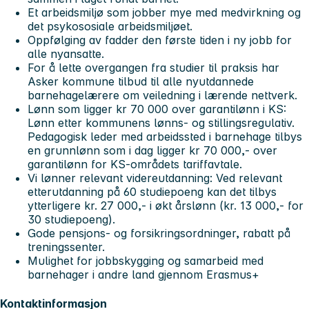
Et arbeidsmiljø som jobber mye med medvirkning og
det psykososiale arbeidsmiljøet.
Oppfølging av fadder den første tiden i ny jobb for
alle nyansatte.
For å lette overgangen fra studier til praksis har
Asker kommune tilbud til alle nyutdannede
barnehagelærere om veiledning i lærende nettverk.
Lønn som ligger kr 70 000 over garantilønn i KS:
Lønn etter kommunens lønns- og stillingsregulativ.
Pedagogisk leder med arbeidssted i barnehage tilbys
en grunnlønn som i dag ligger kr 70 000,- over
garantilønn for KS-områdets tariffavtale.
Vi lønner relevant videreutdanning: Ved relevant
etterutdanning på 60 studiepoeng kan det tilbys
ytterligere kr. 27 000,- i økt årslønn (kr. 13 000,- for
30 studiepoeng).
Gode pensjons- og forsikringsordninger, rabatt på
treningssenter.
Mulighet for jobbskygging og samarbeid med
barnehager i andre land gjennom Erasmus+
Kontaktinformasjon