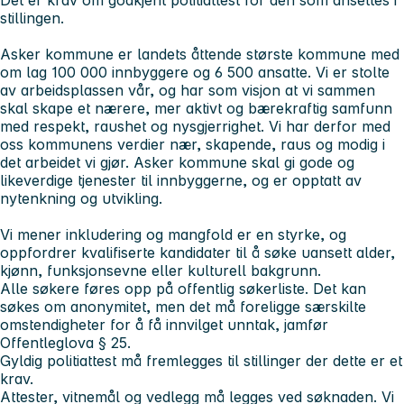
stillingen.
Asker kommune er landets åttende største kommune med
om lag 100 000 innbyggere og 6 500 ansatte. Vi er stolte
av arbeidsplassen vår, og har som visjon at vi sammen
skal skape et nærere, mer aktivt og bærekraftig samfunn
med respekt, raushet og nysgjerrighet. Vi har derfor med
oss kommunens verdier
nær, skapende, raus
og
modig
i
det arbeidet vi gjør. Asker kommune skal gi gode og
likeverdige tjenester til innbyggerne, og er opptatt av
nytenkning og utvikling.
Vi mener inkludering og mangfold er en styrke, og
oppfordrer kvalifiserte kandidater til å søke uansett alder,
kjønn, funksjonsevne eller kulturell bakgrunn.
Alle søkere føres opp på offentlig søkerliste. Det kan
søkes om anonymitet, men det må foreligge særskilte
omstendigheter for å få innvilget unntak, jamfør
Offentleglova § 25.
Gyldig politiattest må fremlegges til stillinger der dette er et
krav.
Attester, vitnemål og vedlegg må legges ved søknaden. Vi