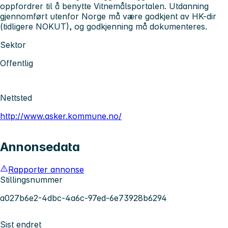
oppfordrer til å benytte Vitnemålsportalen. Utdanning
gjennomført utenfor Norge må være godkjent av HK-dir
(tidligere NOKUT), og godkjenning må dokumenteres.
Sektor
Offentlig
Nettsted
http://www.asker.kommune.no/
Annonsedata
Rapporter annonse
Stillingsnummer
a027b6e2-4dbc-4a6c-97ed-6e73928b6294
Sist endret