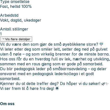
Type ansettelse
Fast, heltid 100%
Arbeidstid
Vakt, dagtid, ukedager
Antall stillinger
1
Vis flere detaljer
Vil du være den som gjør de små øyeblikkene store?
💛
Vi leter etter deg som smiler lett, setter deg ned på gulvet
uten å nøle – og som virkelig brenner for de minste barna.
Hos oss får du en hverdag full av lek, nærhet og utvikling,
sammen med en raus gjeng som er gode på samarbeid.
Du blir pedagogisk leder på småbarnsavdeling – og deler
ansvaret med en pedagogisk lederkollega i et godt
samarbeid.
Kjenner du at dette treffer deg? Da håper vi du søker! 🌿✨
Vi ser frem til å høre fra deg! 🌟
Om oss