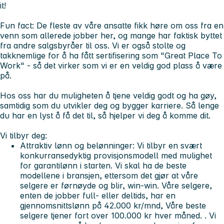
it!
Fun fact:
De fleste av våre ansatte fikk høre om oss fra en
venn som allerede jobber her, og mange har faktisk byttet
fra andre salgsbyråer til oss. Vi er også stolte og
takknemlige for å ha fått sertifisering som "Great Place To
Work" - så det virker som vi er en veldig god plass å være
på.
Hos oss har du muligheten å tjene veldig godt og ha gøy,
samtidig som du utvikler deg og bygger karriere. Så lenge
du har en lyst å få det til, så hjelper vi deg å komme dit.
Vi tilbyr deg:
Attraktiv lønn og belønninger:
Vi tilbyr en svært
konkurransedyktig provisjonsmodell med mulighet
for garantilønn i starten. Vi skal ha de beste
modellene i bransjen, ettersom det gjør at våre
selgere er førnøyde og blir, win-win. Våre selgere,
enten de jobber full- eller deltids, har en
gjennomsnittslønn på 42.000 kr/mnd, Våre beste
selgere tjener fort over 100.000 kr hver måned. . Vi