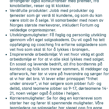
arrangerer også konkurranser med premier, fra
kinobilletter, reiser og til klokker.
Verdifulle produkter:
Jobb med produkter og
tjenester som gir verdi til kundene, og som du kan
være stolt av å selge. Vi samarbeider med noen av
Norges største merkevarer, inkludert Fortum og
veldedige organisasjoner.
Utviklingsmuligheter:
Få faglig og personlig utvikling
gjennom vårt eget salgsakademi. Du vil også ha tett
oppfølging og coaching fra erfarne salgsledere som
vet hva som skal til for å lykkes i bransjen..
Inspirerende arbeidsmiljø:
Vi vet hvor viktig et godt
arbeidsmiljø er for at vi alle skal lykkes med salget.
En sosial og levende bedrift, alt ifra bordtennis på
kontoret og folk som trener sammen, til middager og
afterwork, her tar vi vare på hverandre og sørger for
at vi har det bra. Vi lever etter prinsippet "frihet
under ansvar", vi har selgere som jobber full- og
deltid, stand teamene jobber sa 9-17, dørteamene 14-
21, noen velger også å jobbe i helgen.
Karrieremuligheter:
Se for deg en karrierevei som
starter her og fører til spennende muligheter. Våre
teamledere og salgssjefer har steget opp fra egne