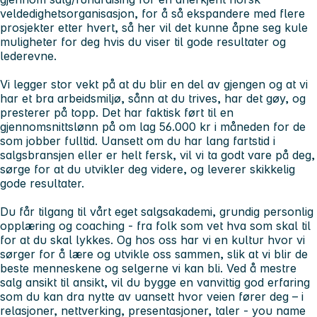
veldedighetsorganisasjon, for å så ekspandere med flere
prosjekter etter hvert, så her vil det kunne åpne seg kule
muligheter for deg hvis du viser til gode resultater og
lederevne.
Vi legger stor vekt på at du blir en del av gjengen og at vi
har et bra arbeidsmiljø, sånn at du trives, har det gøy, og
presterer på topp. Det har faktisk ført til en
gjennomsnittslønn på om lag 56.000 kr i måneden for de
som jobber fulltid. Uansett om du har lang fartstid i
salgsbransjen eller er helt fersk, vil vi ta godt vare på deg,
sørge for at du utvikler deg videre, og leverer skikkelig
gode resultater.
Du får tilgang til vårt eget salgsakademi, grundig personlig
opplæring og coaching - fra folk som vet hva som skal til
for at du skal lykkes. Og hos oss har vi en kultur hvor vi
sørger for å lære og utvikle oss sammen, slik at vi blir de
beste menneskene og selgerne vi kan bli. Ved å mestre
salg ansikt til ansikt, vil du bygge en vanvittig god erfaring
som du kan dra nytte av uansett hvor veien fører deg – i
relasjoner, nettverking, presentasjoner, taler - you name