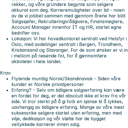
rekker, og våre gründere begynte som selgere
akkurat som deg. Karrieremuligheter over tid - noen
av de vi jobbet sammen med gjennom årene har blitt
Salgssjefer, Rekrutteringsrådgivere, Finansmeglere,
Account Manager innenfor IT og HR, startet egne
bedrifter osv.
Lokasjon:
Vi har hovedkontoret sentralt ved Helsfyr i
Oslo, med avdelinger sentralt i Bergen, Trondheim,
Kristiansand og Stavanger. For de som ønsker er vi in
i mellom på reisende fot, for å gjennomføre
aktiviteter i hele landet.
Krav:
Flytende muntlig Norsk/Skandinavisk -
Siden våre
kunder er Norske privatpersoner
Erfaring?
- Selv om tidligere salgserfaring kan være
en fordel for deg, er det absolutt ikke et krav fra vår
side. Vi tror sterkt på å gi folk en sjanse til å lykkes,
uavhengig av tidligere erfaring. Mange av våre mest
suksessrike selgere startet uten erfaring, men med
vilje, dedikasjon og vår støtte har de bygget
vellykkede karrierer innen salg.