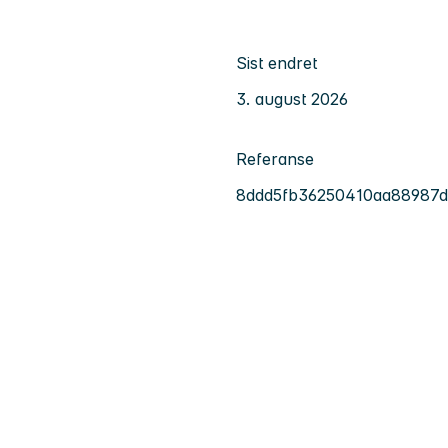
Sist endret
3. august 2026
Referanse
8ddd5fb36250410aa88987d