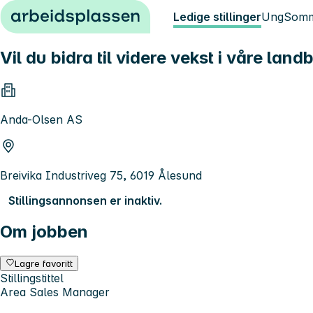
Hopp til innhold
Ledige stillinger
Ung
Somm
Vil du bidra til videre vekst i våre la
Anda-Olsen AS
Breivika Industriveg 75, 6019 Ålesund
Stillingsannonsen er inaktiv.
Om jobben
Lagre favoritt
Stillingstittel
Area Sales Manager