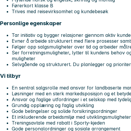
Førerkort klasse B
Trives med reisevirksomhet og kundebesøk
Personlige egenskaper
Tar initiativ og bygger relasjoner gjennom aktiv kund
Evner å arbeide strukturert med flere prosesser samti
Følger opp salgsmuligheter over tid og arbeider målret
Ser forretningsmuligheter, lytter til kundens behov og
muligheter
Selvgående og strukturert. Du planlegger og prioriter
Vi tilbyr
En sentral salgsrolle med ansvar for landbaserte ma
Løsninger med en sterk markedsposisjon og et betydel
Ansvar og faglige utfordringer i et selskap med tydel
Grundig opplæring og faglig utvikling
Gode betingelser og solide forsikringsordninger
Et inkluderende arbeidsmiljø med utviklingsmuligheter
Treningsavtale med rabatt i Sporty-kjeden
Gode personalordninger og sosiale arrangement