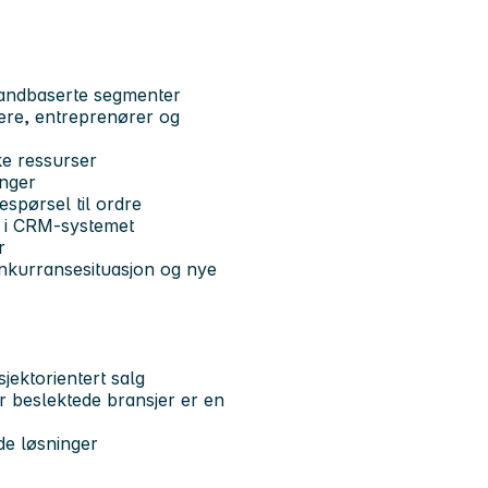
 landbaserte segmenter
ere, entreprenører og
ke ressurser
anger
spørsel til ordre
r i CRM-systemet
r
nkurransesituasjon og nye
jektorientert salg
ler beslektede bransjer er en
de løsninger