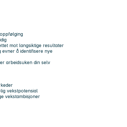
eoppfølging
dig
tet mot langsiktige resultater
 evner å identifisere nye
er arbeidsuken din selv
rkeder
ig vekstpotensial
ige vekstambisjoner