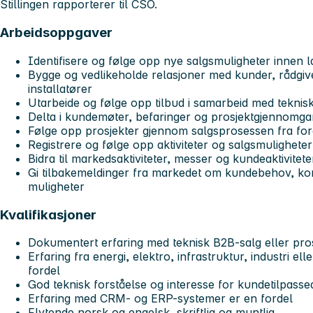
Stillingen rapporterer til CSO.
Arbeidsoppgaver
Identifisere og følge opp nye salgsmuligheter innen
Bygge og vedlikeholde relasjoner med kunder, rådgiv
installatører
Utarbeide og følge opp tilbud i samarbeid med teknis
Delta i kundemøter, befaringer og prosjektgjennomg
Følge opp prosjekter gjennom salgsprosessen fra fore
Registrere og følge opp aktiviteter og salgsmulighete
Bidra til markedsaktiviteter, messer og kundeaktivitete
Gi tilbakemeldinger fra markedet om kundebehov, ko
muligheter
Kvalifikasjoner
Dokumentert erfaring med teknisk B2B-salg eller pros
Erfaring fra energi, elektro, infrastruktur, industri el
fordel
God teknisk forståelse og interesse for kundetilpasse
Erfaring med CRM- og ERP-systemer er en fordel
Flytende norsk og engelsk, skriftlig og muntlig