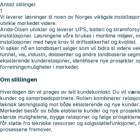
Antall stillinger
1
Vi leverer løsninger til noen av Norges viktigste installasjo
utvikle markedet videre.
Anda-Olsen utvikler og leverer UPS, batteri og strømforsy
installasjoner. Løsningene våre brukes i maritime miljøer, in
installasjoner med høye krav til driftssikkerhet og kvalitet.
Vi søker nå en landbasert selger som vil bidra til videre vek
tunnel, vei, industri, datasenter og andre landbaserte segm
eksisterende kunderelasjoner, identifisere nye prosjekter 
forretningsmuligheter i markedet.
Om stillingen
Hverdagen din vil preges av tett kundekontakt. Du vil være 
kunder og samarbeidspartnere. Rollen kombinerer relasjo
teknisk løsningssalg mot både eksisterende og nye kunder.
Markedet består av både etablerte kunder og nye prosjekter
største mulighetene, bygge relasjoner og følge prosjekte
får støtte fra tekniske ressurser og salgsstøttefunksjoner,
prosessene fremover.