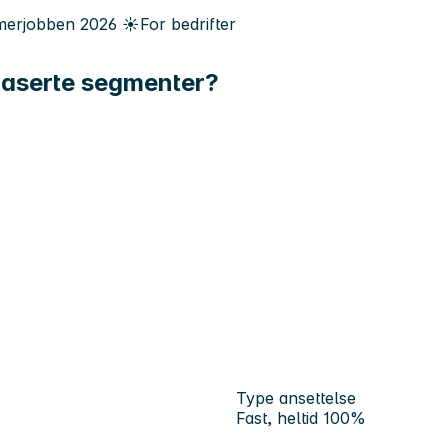
erjobben
2026
☀️
For bedrifter
ndbaserte segmenter?
Type ansettelse
Fast, heltid 100%