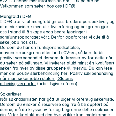
522. Du finner mer informasjon om DFØ på dfo.no.
Velkommen som søker hos oss i DFØ!
Mangfold i DFØ
I DFØ tror vi at mangfold gir oss bredere perspektiver, og
at medarbeidere med ulik livserfaring og bakgrunn gjør
oss i stand til å skape enda bedre løsninger i
samfunnsoppdraget vårt. Derfor oppfordrer vi alle til å
søke jobb hos oss.
Dersom du har en funksjonsnedsettelse,
innvandrerbakgrunn eller hull i CV-en, så kan du bli
positivt særbehandlet dersom du krysser av for dette når
du søker på stillingen. Vi inviterer alltid minst én kvalifisert
søker fra hver av disse gruppene til intervju. Du kan lese
mer om positiv særbehandling her:
Positiv særbehandling
når man søker jobb i staten | Statens
arbeidsgiverportal
(arbeidsgiver.dfo.no)
Søkerlister
Når søknadsfristen har gått ut lager vi offentlig søkerliste.
Dersom du ønsker å reservere deg fra å bli oppført på
denne, må du krysse av for og begrunne dette i søknaden
din. Vi tar kontakt med deg hvis vi ikke kan imøtekomme