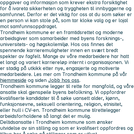
oppgaver og informasjon som krever ekstra forsiktighet
for å ivareta sikkerheten og tryggheten til innbyggerne og
samfunnet. Derfor er det viktig for oss at du som søker er
en person vi kan stole på, som tar kloke valg og er lojal
mot samfunnsoppdraget.
Trondheim kommune er en framtidsrettet og moderne
arbeidsgiver som samarbeider med byens forsknings-,
universitets- og høgskolemiljø. Hos oss finnes det
spennende karrieremuligheter innen en svært bredt
spekter av fagfelt. Mange av våre medarbeidere har hatt
et langt og variert karriereløp internt i organisasjonen. Vi
er stadig på utkikk etter nye, engasjerte og motiverte
medarbeidere. Les mer om Trondheim kommune på vår
hjemmeside
og siden
Jobb hos oss
.
Trondheim kommune legger til rette for mangfold, og våre
ansatte skal gjenspeile byens befolkning. Vi oppfordrer
kvalifiserte kandidater til å søke uansett alder, kjønn,
funksjonsevne, seksuell orientering, religion, etnisitet,
eller hull i CV-en. Trondheim kommune tilrettelegger
arbeidsforholdene så langt det er mulig.
Deltidsansatte i Trondheim kommune som ønsker
utvidelse av sin stilling og som er kvalifisert oppfordres og
tilbys her å søke på stillinger som er utlyst.