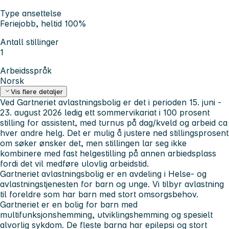
Type ansettelse
Feriejobb, heltid 100%
Antall stillinger
1
Arbeidsspråk
Norsk
Vis flere detaljer
Ved Gartneriet avlastningsbolig er det i perioden 15. juni -
23. august 2026 ledig ett sommervikariat i 100 prosent
stilling for assistent, med turnus på dag/kveld og arbeid ca
hver andre helg. Det er mulig å justere ned stillingsprosent
om søker ønsker det, men stillingen lar seg ikke
kombinere med fast helgestilling på annen arbiedsplass
fordi det vil medføre ulovlig arbeidstid.
Gartneriet avlastningsbolig er en avdeling i Helse- og
avlastningstjenesten for barn og unge. Vi tilbyr avlastning
til foreldre som har barn med stort omsorgsbehov.
Gartneriet er en bolig for barn med
multifunksjonshemming, utviklingshemming og spesielt
alvorlig sykdom. De fleste barna har epilepsi og stort