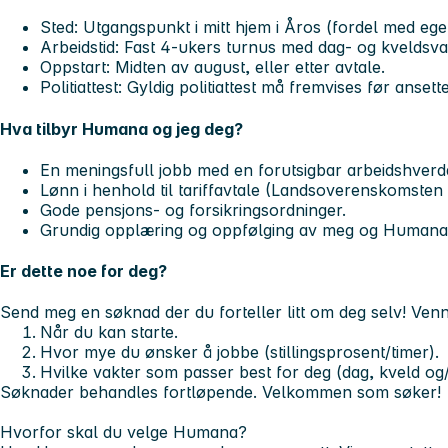
Sted:
Utgangspunkt i mitt hjem i Åros (fordel med egen
Arbeidstid:
Fast 4-ukers turnus med dag- og kveldsvak
Oppstart:
Midten av august, eller etter avtale.
Politiattest:
Gyldig politiattest må fremvises før ansette
Hva tilbyr Humana og jeg deg?
En meningsfull jobb med en forutsigbar arbeidshverd
Lønn i henhold til tariffavtale (Landsoverenskomsten
Gode pensjons- og forsikringsordninger.
Grundig opplæring og oppfølging av meg og Humana
Er dette noe for deg?
Send meg en søknad der du forteller litt om deg selv! Vennl
Når du kan starte.
Hvor mye du ønsker å jobbe (stillingsprosent/timer).
Hvilke vakter som passer best for deg (dag, kveld og/
Søknader behandles fortløpende. Velkommen som søker!
Hvorfor skal du velge Humana?