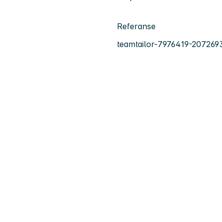
Referanse
teamtailor-7976419-207269