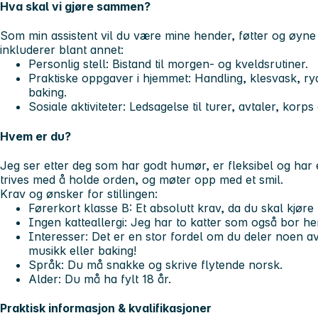
Hva skal vi gjøre sammen?
Som min assistent vil du være mine hender, føtter og øyn
inkluderer blant annet:
Personlig stell:
Bistand til morgen- og kveldsrutiner.
Praktiske oppgaver i hjemmet:
Handling, klesvask, ryd
baking.
Sosiale aktiviteter:
Ledsagelse til turer, avtaler, korps 
Hvem er du?
Jeg ser etter deg som har godt humør, er fleksibel og har en
trives med å holde orden, og møter opp med et smil.
Krav og ønsker for stillingen:
Førerkort klasse B:
Et absolutt krav, da du skal kjøre 
Ingen katteallergi:
Jeg har to katter som også bor he
Interesser:
Det er en stor fordel om du deler noen av
musikk eller baking!
Språk:
Du må snakke og skrive flytende norsk.
Alder:
Du må ha fylt 18 år.
Praktisk informasjon & kvalifikasjoner