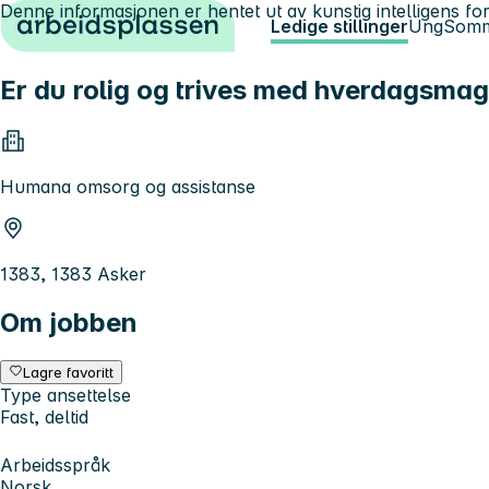
Denne informasjonen er hentet ut av kunstig intelligens for
Hopp til innhold
Ledige stillinger
Ung
Somm
Er du rolig og trives med hverdagsmag
Humana omsorg og assistanse
1383, 1383 Asker
Om jobben
Lagre favoritt
Type ansettelse
Fast, deltid
Arbeidsspråk
Norsk