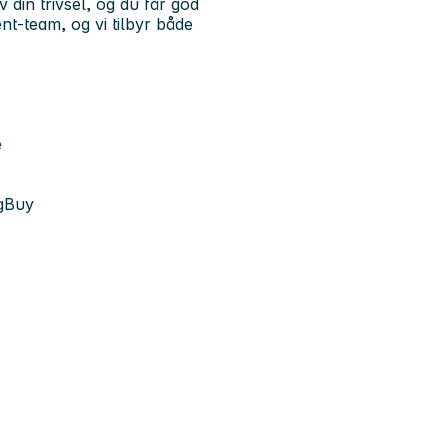
din trivsel, og du får god
ent-team
, og vi tilbyr både
e
ogBuy