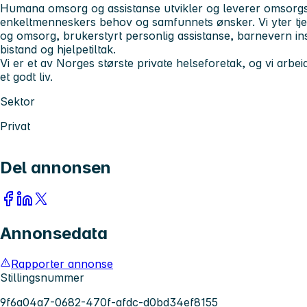
Humana omsorg og assistanse utvikler og leverer omsorgs-
enkeltmenneskers behov og samfunnets ønsker. Vi yter tj
og omsorg, brukerstyrt personlig assistanse, barnevern ins
bistand og hjelpetiltak.
Vi er et av Norges største private helseforetak, og vi arbeide
et godt liv.
Sektor
Privat
Del annonsen
Annonsedata
Rapporter annonse
Stillingsnummer
9f6a04a7-0682-470f-afdc-d0bd34ef8155