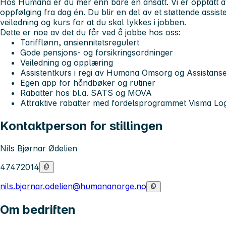
Hos Humana er du mer enn bare en ansatt. Vi er opptatt av 
oppfølging fra dag én. Du blir en del av et støttende
assist
veiledning og kurs for at du skal lykkes i jobben.
Dette er noe av det du får ved å jobbe hos oss:
Tarifflønn, ansiennitetsregulert
Gode pensjons- og forsikringsordninger
Veiledning og opplæring
Assistentkurs i regi av Humana Omsorg og Assistans
Egen app for håndbøker og rutiner
Rabatter hos bl.a. SATS og MOVA
Attraktive rabatter med fordelsprogrammet Visma L
Kontaktperson for stillingen
Nils Bjørnar Ødelien
47472014
nils.bjornar.odelien@humananorge.no
Om bedriften