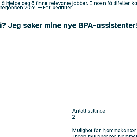
 å hjelpe deg å finne relevante jobber. I noen få tilfeller 
erjobben
2026
☀️
For bedrifter
i? Jeg søker mine nye BPA-assistenter
Antall stillinger
2
Mulighet for hjemmekontor
Ingen mulighet for hjemme