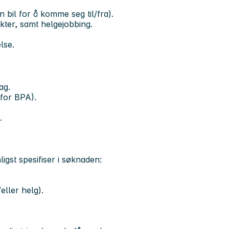
 bil for å komme seg til/fra).
ter, samt helgejobbing.
lse.
ag.
 for BPA).
.
igst spesifiser i søknaden:
eller helg).