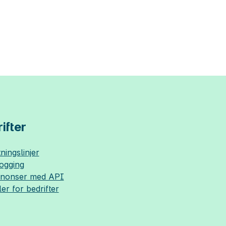
ifter
ningslinjer
logging
nnonser med API
ler for bedrifter