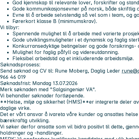
God kjennskap til relevante lover, forskrifter og sta
Gode kommunikasjonsevner på norsk, både skriftlig o
Evne til å arbeide selvstendig så vel som i team, og
Førerkort klasse B (minimumskrav).
Vi tilbyr:
Spennende mulighet til å arbeide med varierte prosje
Gode utviklingsmuligheter i et dynamisk og faglig sterk
Konkurransedyktige betingelser og gode forsikrings-
Mulighet for faglig påfyll og videreutdanning.
Fleksibel arbeidstid og et inkluderende arbeidsmiljø.
Søknadsprosess:
Send søknad og CV til: Rune Moberg, Daglig Leder
rune@o
966 46 019
Søknadsfrist: Mandag 13.07.2026
Merk søknaden med "Salgsingeniør VA".
Vi behandler søknader fortløpende.
**Helse, miljø og sikkerhet (HMS)**er integrerte deler a
daglige virke.
Det er vårt ansvar å ivareta våre kunder og ansattes helse o
bærekraftig utvikling.
Vi søker derfor ansatte som vil bidra positivt til dette, g
holdninger og -handlinger.