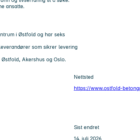
nn og livserfaring til å søke.
ne ansatte.
trum i Østfold og har seks
everandører som sikrer levering
 Østfold, Akershus og Oslo.
Nettsted
https://www.ostfold-betong
Sist endret
14. juli 2026