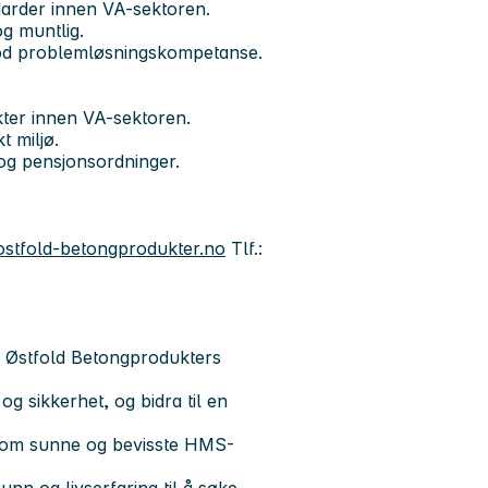
ndarder innen VA-sektoren.
g muntlig.
 god problemløsningskompetanse.
kter innen VA-sektoren.
t miljø.
 og pensjonsordninger.
stfold-betongprodukter.no
Tlf.:
v Østfold Betongprodukters
g sikkerhet, og bidra til en
jennom sunne og bevisste HMS-