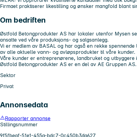
MERK:
Vi oppfordrer kvalifiserte kandidater med ulik bakgru
Firmaet praktiserer likestilling og ønsker mangfold blant si
Om bedriften
Østfold Betongprodukter AS har lokaler utenfor Mysen sen
ansatte ved våre produksjons- og salgsanlegg.
Vi er medlem av BASAL og har også en rekke spennende l
av alle aktuelle vann- og avløpsprodukter til våre kunder.
Våre kunder er entreprenørene, landbruket og utbyggere i
Østfold Betongprodukter AS er en del av AE Gruppen AS.
Sektor
Privat
Annonsedata
Rapporter annonse
Stillingsnummer
9f5fbeaf-51e1-455a-bdc7-0c450b3da627