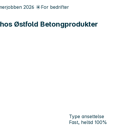
erjobben
2026
☀️
For bedrifter
 hos Østfold Betongprodukter
Type ansettelse
Fast, heltid 100%