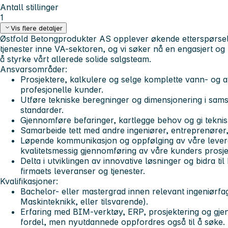
Antall stillinger
1
Vis flere detaljer
Østfold Betongprodukter AS
opplever økende etterspørsel
tjenester inne VA-sektoren, og vi søker nå en engasjert og l
å styrke vårt allerede solide salgsteam.
Ansvarsområder:
Prosjektere, kalkulere og selge komplette vann- og 
profesjonelle kunder.
Utføre tekniske beregninger og dimensjonering i sams
standarder.
Gjennomføre befaringer, kartlegge behov og gi teknisk
Samarbeide tett med andre ingeniører, entreprenører
Løpende kommunikasjon og oppfølging av våre leveran
kvalitetsmessig gjennomføring av våre kunders prosje
Delta i utviklingen av innovative løsninger og bidra til
firmaets leveranser og tjenester.
Kvalifikasjoner:
Bachelor- eller mastergrad innen relevant ingeniørfag
Maskinteknikk, eller tilsvarende).
Erfaring med BIM-verktøy, ERP, prosjektering og gj
fordel, men nyutdannede oppfordres også til å søke.