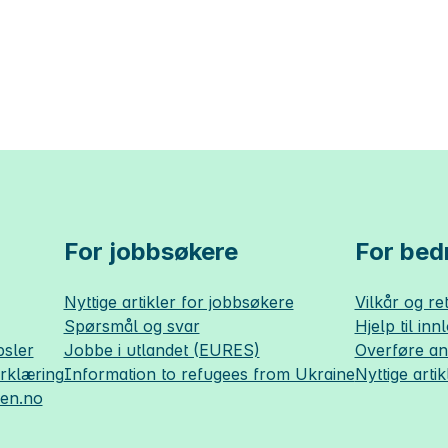
For jobbsøkere
For bedr
Nyttige artikler for jobbsøkere
Vilkår og ret
Spørsmål og svar
Hjelp til inn
sler
Jobbe i utlandet (EURES)
Overføre a
erklæring
Information to refugees from Ukraine
Nyttige artik
sen.no