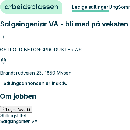
Hopp til innhold
Ledige stillinger
Ung
Somm
Salgsingeniør VA - bli med på veksten
ØSTFOLD BETONGPRODUKTER AS
Brandsrudveien 23, 1850 Mysen
Stillingsannonsen er inaktiv.
Om jobben
Lagre favoritt
Stillingstittel
Salgsingeniør VA