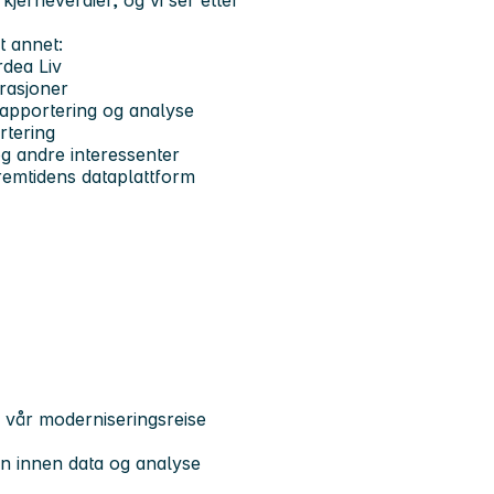
jerneverdier, og vi ser etter
t annet:
rdea Liv
rasjoner
rapportering og analyse
rtering
og andre interessenter
fremtidens dataplattform
 vår moderniseringsreise
en innen data og analyse