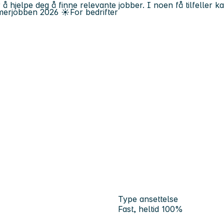
 å hjelpe deg å finne relevante jobber. I noen få tilfeller 
erjobben
2026
☀️
For bedrifter
Type ansettelse
Fast, heltid 100%