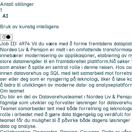
Antall stillinger
1
AI
Bruk av kunstig intelligens
Job ID: 4974
Vil du være med å forme fremtidens dataplat
Nordea Liv & Pensjon er midt i en omfattende transformasj
innebærer modernisering av applikasjoner, etablering av n
store datamengder til en framtidsrettet plattform.Nå søker
som ønsker å spille en sentral rolle i denne reisen. Hos o
innen datavarehus og SQL med tett samarbeid mot forretnin
ser etter deg som er nysgjerrig på teknologi, liker å løse
å bidra til utviklingen av moderne data- og analyseplattfor
Om teamet
Du blir en del av Datavarehusteamet i Nordea Liv & Pensjo
fagmiljø som utvikler og forvalter løsninger for datavareh
Teamet samarbeider tett med både forretning og teknologio
rolle i arbeidet med å gjøre data tilgjengelig og verdifull 
teamet får du mulighet til å påvirke både dagens løsninger 
data og analyse.