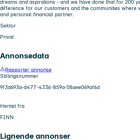
dreams and aspirations - and we have done that for 200 y
difference for our customers and the communities where w
and personal financial partner.
Sektor
Privat
Annonsedata
Rapporter annonse
Stillingsnummer
9f3d693a-d477-4336-859a-58aee069af6d
Hentet fra
FINN
Lignende annonser