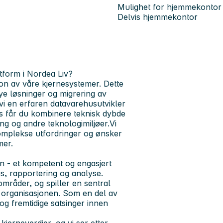
Mulighet for hjemmekontor
Delvis hjemmekontor
tform i Nordea Liv?
on av våre kjernesystemer. Dette
ye løsninger og migrering av
 vi en erfaren datavarehusutvikler
ss får du kombinere teknisk dybde
g og andre teknologimiljøer.Vi
 komplekse utfordringer og ønsker
mer.
n - et kompetent og engasjert
us, rapportering og analyse.
mråder, og spiller en sentral
for organisasjonen. Som en del av
og fremtidige satsinger innen