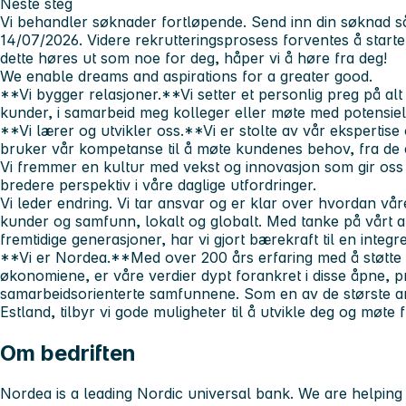
Neste steg
Vi behandler søknader fortløpende. Send inn din søknad s
14/07/2026. Videre rekrutteringsprosess forventes å start
dette høres ut som noe for deg, håper vi å høre fra deg!
We enable dreams and aspirations for a greater good.
**Vi bygger relasjoner.**Vi setter et personlig preg på alt 
kunder, i samarbeid meg kolleger eller møte med potensiel
**Vi lærer og utvikler oss.**Vi er stolte av vår ekspertise 
bruker vår kompetanse til å møte kundenes behov, fra de 
Vi fremmer en kultur med vekst og innovasjon som gir oss 
bredere perspektiv i våre daglige utfordringer.
Vi leder endring.
Vi tar ansvar og er klar over hvordan vår
kunder og samfunn, lokalt og globalt. Med tanke på vårt
fremtidige generasjoner, har vi gjort bærekraft til en integre
**Vi er Nordea.**Med over 200 års erfaring med å støtte 
økonomiene, er våre verdier dypt forankret i disse åpne, p
samarbeidsorienterte samfunnene. Som en av de største a
Estland, tilbyr vi gode muligheter til å utvikle deg og møte
Om bedriften
Nordea is a leading Nordic universal bank. We are helping 