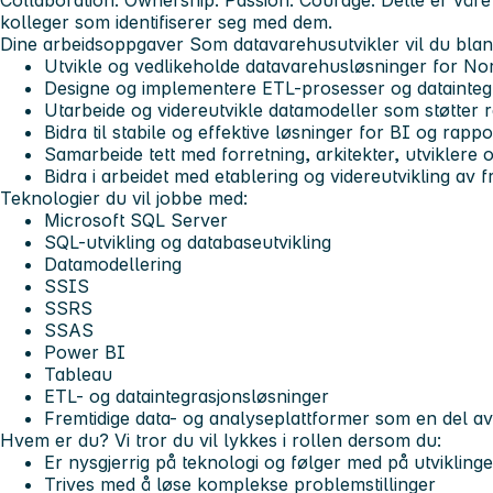
Collaboration. Ownership. Passion. Courage. Dette er våre k
kolleger som identifiserer seg med dem.
Dine arbeidsoppgaver
Som datavarehusutvikler vil du blan
Utvikle og vedlikeholde datavarehusløsninger for No
Designe og implementere ETL-prosesser og datainteg
Utarbeide og videreutvikle datamodeller som støtter 
Bidra til stabile og effektive løsninger for BI og rappo
Samarbeide tett med forretning, arkitekter, utviklere 
Bidra i arbeidet med etablering og videreutvikling av 
Teknologier du vil jobbe med:
Microsoft SQL Server
SQL-utvikling og databaseutvikling
Datamodellering
SSIS
SSRS
SSAS
Power BI
Tableau
ETL- og dataintegrasjonsløsninger
Fremtidige data- og analyseplattformer som en del av
Hvem er du?
Vi tror du vil lykkes i rollen dersom du:
Er nysgjerrig på teknologi og følger med på utvikling
Trives med å løse komplekse problemstillinger