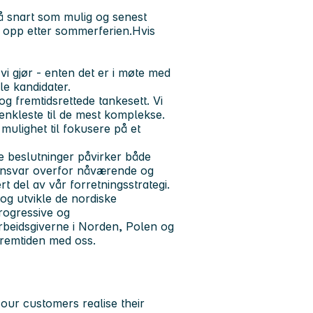
å snart som mulig og senest
e opp etter sommerferien.Hvis
vi gjør - enten det er i møte med
le kandidater.
og fremtidsrettede tankesett. Vi
enkleste til de mest komplekse.
mulighet til fokusere på et
e beslutninger påvirker både
 ansvar overfor nåværende og
rt del av vår forretningsstrategi.
og utvikle de nordiske
rogressive og
rbeidsgiverne i Norden, Polen og
 fremtiden med oss.
our customers realise their