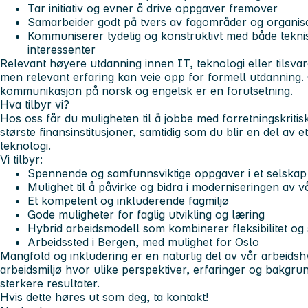
Tar initiativ og evner å drive oppgaver fremover
Samarbeider godt på tvers av fagområder og organis
Kommuniserer tydelig og konstruktivt med både tekni
interessenter
Relevant høyere utdanning innen IT, teknologi eller tilsva
men relevant erfaring kan veie opp for formell utdanning. 
kommunikasjon på norsk og engelsk er en forutsetning.
Hva tilbyr vi?
Hos oss får du muligheten til å jobbe med forretningskriti
største finansinstitusjoner, samtidig som du blir en del av e
teknologi.
Vi tilbyr:
Spennende og samfunnsviktige oppgaver i et selskap i
Mulighet til å påvirke og bidra i moderniseringen av 
Et kompetent og inkluderende fagmiljø
Gode muligheter for faglig utvikling og læring
Hybrid arbeidsmodell som kombinerer fleksibilitet og
Arbeidssted i Bergen, med mulighet for Oslo
Mangfold og inkludering
er en naturlig del av vår arbeidsh
arbeidsmiljø hvor ulike perspektiver, erfaringer og bakgrun
sterkere resultater.
Hvis dette høres ut som deg, ta kontakt!