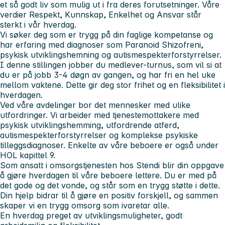
et så godt liv som mulig ut i fra deres forutsetninger. Våre
verdier Respekt, Kunnskap, Enkelhet og Ansvar står
sterkt i vår hverdag.
Vi søker deg som er trygg på din faglige kompetanse og
har erfaring med diagnoser som Paranoid Shizofreni,
psykisk utviklingshemning og autismespekterforstyrrelser.
I denne stillingen jobber du medlever-turnus, som vil si at
du er på jobb 3-4 døgn av gangen, og har fri en hel uke
mellom vaktene. Dette gir deg stor frihet og en fleksibilitet i
hverdagen.
Ved våre avdelinger bor det mennesker med ulike
utfordringer. Vi arbeider med tjenestemottakere med
psykisk utviklingshemming, utfordrende atferd,
autismespekterforstyrrelser og komplekse psykiske
tilleggsdiagnoser. Enkelte av våre beboere er også under
HOL kapittel 9.
Som ansatt i omsorgstjenesten hos Stendi blir din oppgave
å gjøre hverdagen til våre beboere lettere. Du er med på
det gode og det vonde, og står som en trygg støtte i dette.
Din hjelp bidrar til å gjøre en positiv forskjell, og sammen
skaper vi en trygg omsorg som ivaretar alle.
En hverdag preget av utviklingsmuligheter, godt