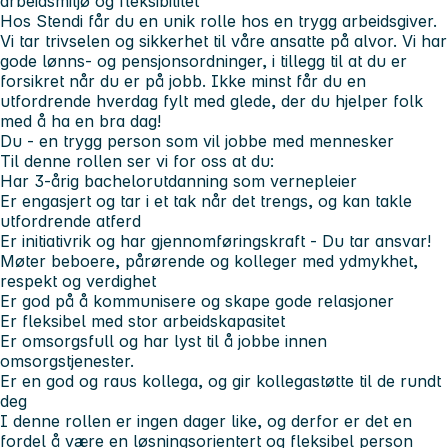
arbeidsmiljø og fleksibilitet
Hos Stendi får du en unik rolle hos en trygg arbeidsgiver.
Vi tar trivselen og sikkerhet til våre ansatte på alvor. Vi har
gode lønns- og pensjonsordninger, i tillegg til at du er
forsikret når du er på jobb. Ikke minst får du en
utfordrende hverdag fylt med glede, der du hjelper folk
med å ha en bra dag!
Du - en trygg person som vil jobbe med mennesker
Til denne rollen ser vi for oss at du:
Har 3-årig bachelorutdanning som vernepleier
Er engasjert og tar i et tak når det trengs, og kan takle
utfordrende atferd
Er initiativrik og har gjennomføringskraft - Du tar ansvar!
Møter beboere, pårørende og kolleger med ydmykhet,
respekt og verdighet
Er god på å kommunisere og skape gode relasjoner
Er fleksibel med stor arbeidskapasitet
Er omsorgsfull og har lyst til å jobbe innen
omsorgstjenester.
Er en god og raus kollega, og gir kollegastøtte til de rundt
deg
I denne rollen er ingen dager like, og derfor er det en
fordel å være en løsningsorientert og fleksibel person