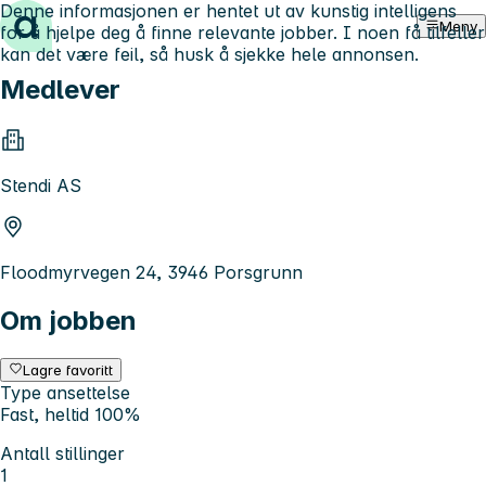
Denne informasjonen er hentet ut av kunstig intelligens
Hopp til innhold
Meny
for å hjelpe deg å finne relevante jobber. I noen få tilfeller
kan det være feil, så husk å sjekke hele annonsen.
Medlever
Stendi AS
Floodmyrvegen 24, 3946 Porsgrunn
Om jobben
Lagre favoritt
Type ansettelse
Fast, heltid 100%
Antall stillinger
1