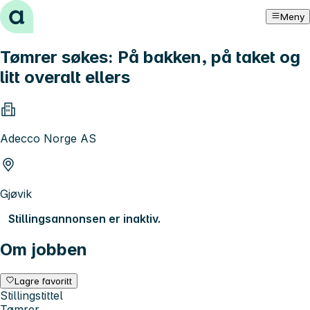
Hopp til innhold
Meny
Tømrer søkes: På bakken, på taket og
litt overalt ellers
Adecco Norge AS
Gjøvik
Stillingsannonsen er inaktiv.
Om jobben
Lagre favoritt
Stillingstittel
Tømrer