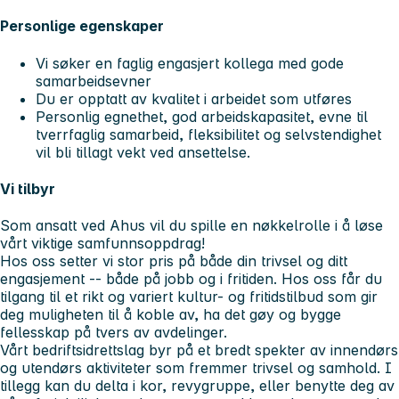
Personlige egenskaper
Vi søker en faglig engasjert kollega med gode
samarbeidsevner
Du er opptatt av kvalitet i arbeidet som utføres
Personlig egnethet, god arbeidskapasitet, evne til
tverrfaglig samarbeid, fleksibilitet og selvstendighet
vil bli tillagt vekt ved ansettelse.
Vi tilbyr
Som ansatt ved Ahus vil du spille en nøkkelrolle i å løse
vårt viktige samfunnsoppdrag!
Hos oss setter vi stor pris på både din trivsel og ditt
engasjement -- både på jobb og i fritiden. Hos oss får du
tilgang til et rikt og variert kultur- og fritidstilbud som gir
deg muligheten til å koble av, ha det gøy og bygge
fellesskap på tvers av avdelinger.
Vårt bedriftsidrettslag byr på et bredt spekter av innendørs
og utendørs aktiviteter som fremmer trivsel og samhold. I
tillegg kan du delta i kor, revygruppe, eller benytte deg av