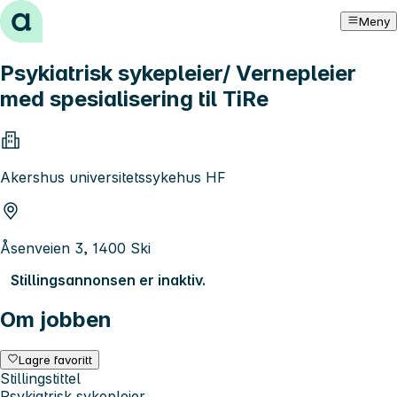
Hopp til innhold
Meny
Psykiatrisk sykepleier/ Vernepleier
med spesialisering til TiRe
Akershus universitetssykehus HF
Åsenveien 3, 1400 Ski
Stillingsannonsen er inaktiv.
Om jobben
Lagre favoritt
Stillingstittel
Psykiatrisk sykepleier