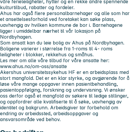
våre ferieleiligheter, hytter og en rekke andre spennende
kulturtilbud, rabatter og fordeler.
Ahus har også flere personalbarnehager og alle som har
et ansettelsesforhold ved foretaket kan søke plass,
uavhengig av hvilken kommune de bor i. Barnehagene
ligger i umiddelbar nærhet til vår lokasjon på
Nordbyhagen.
Som ansatt kan du leie bolig av Ahus på Nordbyhagen.
Boligene varierer i størrelse fra 1-roms til 4- roms
leiligheter i blokker, rekkehus og småhus.
Les mer om alle våre tilbud for våre ansatte her:
www.ahus.no/om-oss/ansatte
Akershus universitetssykehus HF er en arbeidsplass med
stort mangfold. Det er en klar styrke, og avgjørende for å
løse våre mange oppgaver innen pasientbehandling,
pasientoppfølging, forskning og undervisning. Vi ønsker
oss derfor også et mangfold av søkere til ledige stillinger,
og oppfordrer alle kvalifiserte til å søke, uavhengig av
identitet og bakgrunn. Arbeidsgiver tar forbehold om
endring av arbeidssted, arbeidsoppgaver og
ansvarsområde ved behov.