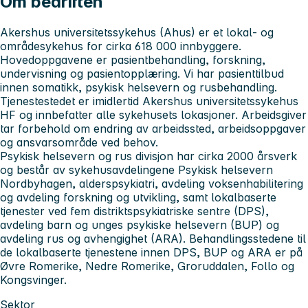
Om bedriften
Akershus universitetssykehus
(Ahus) er et lokal- og
områdesykehus for cirka 618 000 innbyggere.
Hovedoppgavene er pasientbehandling, forskning,
undervisning og pasientopplæring. Vi har pasienttilbud
innen somatikk, psykisk helsevern og rusbehandling.
Tjenestestedet er imidlertid Akershus universitetssykehus
HF og innbefatter alle sykehusets lokasjoner. Arbeidsgiver
tar forbehold om endring av arbeidssted, arbeidsoppgaver
og ansvarsområde ved behov.
Psykisk helsevern og rus divisjon
har cirka 2000 årsverk
og består av sykehusavdelingene Psykisk helsevern
Nordbyhagen, alderspsykiatri, avdeling voksenhabilitering
og avdeling forskning og utvikling, samt lokalbaserte
tjenester ved fem distriktspsykiatriske sentre (DPS),
avdeling barn og unges psykiske helsevern (BUP) og
avdeling rus og avhengighet (ARA). Behandlingsstedene til
de lokalbaserte tjenestene innen DPS, BUP og ARA er på
Øvre Romerike, Nedre Romerike, Groruddalen, Follo og
Kongsvinger.
Sektor