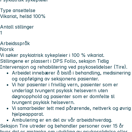
Type ansettelse
Vikariat, heltid 100%
Antall stillinger
1
Arbeidsspråk
Norsk
Vi søker psykiatrisk sykepleier i 100 % vikariat.
Stillingene er plassert i DPS Follo, seksjon Tidlig
Intervensjon og rehabilitering ved psykoselidelser (Tire).
Arbeidet innebærer å bistå i behandling, medisinering
og oppfølging av seksjonens pasienter.
Vi har pasienter i frivillig vern, pasienter som er
underlagt tvungent psykisk helsevern uten
døgnopphold og pasienter som er domfelte til
tvungent psykisk helsevern.
Vi samarbeider tett med pårørende, nettverk og øvrig
hjelpeapparat.
Ambulering er en del av vår arbeidshverdag.
Seksjon Tire utreder og behandler personer over 15 år
hvor det er mistanke om utvikling av psykoselidelse eller