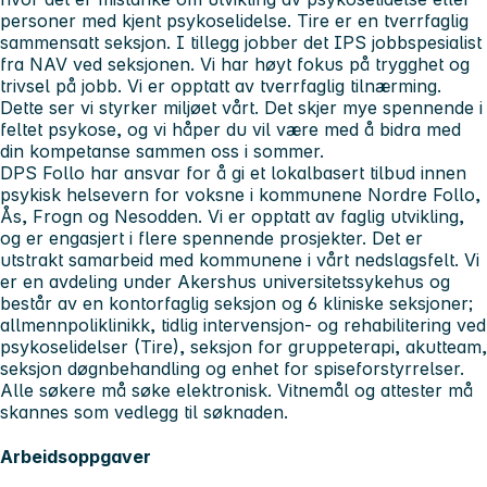
personer med kjent psykoselidelse. Tire er en tverrfaglig
sammensatt seksjon. I tillegg jobber det IPS jobbspesialist
fra NAV ved seksjonen. Vi har høyt fokus på trygghet og
trivsel på jobb. Vi er opptatt av tverrfaglig tilnærming.
Dette ser vi styrker miljøet vårt. Det skjer mye spennende i
feltet psykose, og vi håper du vil være med å bidra med
din kompetanse sammen oss i sommer.
DPS Follo har ansvar for å gi et lokalbasert tilbud innen
psykisk helsevern for voksne i kommunene Nordre Follo,
Ås, Frogn og Nesodden. Vi er opptatt av faglig utvikling,
og er engasjert i flere spennende prosjekter. Det er
utstrakt samarbeid med kommunene i vårt nedslagsfelt. Vi
er en avdeling under Akershus universitetssykehus og
består av en kontorfaglig seksjon og 6 kliniske seksjoner;
allmennpoliklinikk, tidlig intervensjon- og rehabilitering ved
psykoselidelser (Tire), seksjon for gruppeterapi, akutteam,
seksjon døgnbehandling og enhet for spiseforstyrrelser.
Alle søkere må søke elektronisk. Vitnemål og attester må
skannes som vedlegg til søknaden.
Arbeidsoppgaver