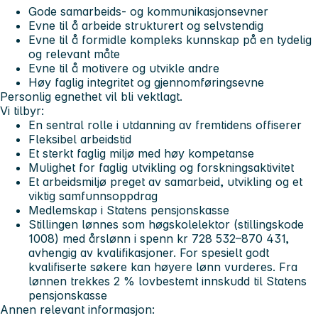
Gode samarbeids- og kommunikasjonsevner
Evne til å arbeide strukturert og selvstendig
Evne til å formidle kompleks kunnskap på en tydelig
og relevant måte
Evne til å motivere og utvikle andre
Høy faglig integritet og gjennomføringsevne
Personlig egnethet vil bli vektlagt.
Vi tilbyr
:
En sentral rolle i utdanning av fremtidens offiserer
Fleksibel arbeidstid
Et sterkt faglig miljø med høy kompetanse
Mulighet for faglig utvikling og forskningsaktivitet
Et arbeidsmiljø preget av samarbeid, utvikling og et
viktig samfunnsoppdrag
Medlemskap i Statens pensjonskasse
Stillingen lønnes som høgskolelektor (stillingskode
1008) med årslønn i spenn kr 728 532–870 431,
avhengig av kvalifikasjoner. For spesielt godt
kvalifiserte søkere kan høyere lønn vurderes.
Fra
lønnen trekkes 2 % lovbestemt innskudd til Statens
pensjonskasse
Annen relevant informasjon
: