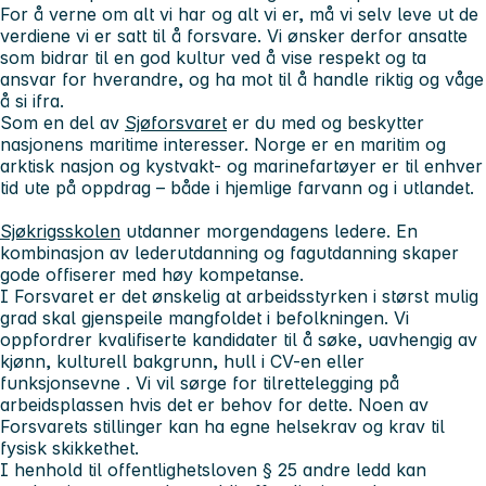
For å verne om alt vi har og alt vi er, må vi selv leve ut de
verdiene vi er satt til å forsvare. Vi ønsker derfor ansatte
som bidrar til en god kultur ved å vise respekt og ta
ansvar for hverandre, og ha mot til å handle riktig og våge
å si ifra.
Som en del av
Sjøforsvaret
er du med og beskytter
nasjonens maritime interesser. Norge er en maritim og
arktisk nasjon og kystvakt- og marinefartøyer er til enhver
tid ute på oppdrag – både i hjemlige farvann og i utlandet.
Sjøkrigsskolen
utdanner morgendagens ledere. En
kombinasjon av lederutdanning og fagutdanning skaper
gode offiserer med høy kompetanse.
I Forsvaret er det ønskelig at arbeidsstyrken i størst mulig
grad skal gjenspeile mangfoldet i befolkningen. Vi
oppfordrer kvalifiserte kandidater til å søke, uavhengig av
kjønn, kulturell bakgrunn, hull i CV-en eller
funksjonsevne . Vi vil sørge for tilrettelegging på
arbeidsplassen hvis det er behov for dette. Noen av
Forsvarets stillinger kan ha egne helsekrav og krav til
fysisk skikkethet.
I henhold til offentlighetsloven § 25 andre ledd kan