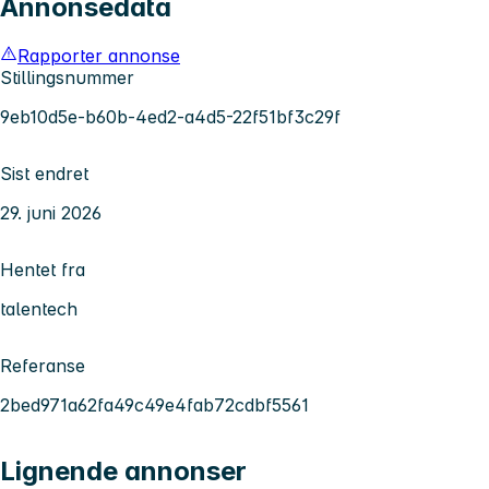
Annonsedata
Rapporter annonse
Stillingsnummer
9eb10d5e-b60b-4ed2-a4d5-22f51bf3c29f
Sist endret
29. juni 2026
Hentet fra
talentech
Referanse
2bed971a62fa49c49e4fab72cdbf5561
Lignende annonser