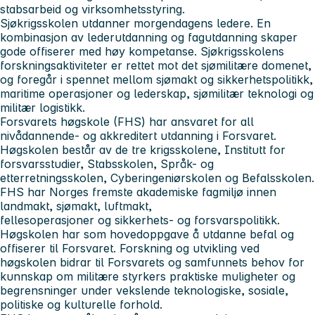
stabsarbeid og virksomhetsstyring.
Sjøkrigsskolen utdanner morgendagens ledere. En
kombinasjon av lederutdanning og fagutdanning skaper
gode offiserer med høy kompetanse. Sjøkrigsskolens
forskningsaktiviteter er rettet mot det sjømilitære domenet,
og foregår i spennet mellom sjømakt og sikkerhetspolitikk,
maritime operasjoner og lederskap, sjømilitær teknologi og
militær logistikk.
Forsvarets høgskole (FHS) har ansvaret for all
nivådannende- og akkreditert utdanning i Forsvaret.
Høgskolen består av de tre krigsskolene, Institutt for
forsvarsstudier, Stabsskolen, Språk- og
etterretningsskolen, Cyberingeniørskolen og Befalsskolen.
FHS har Norges fremste akademiske fagmiljø innen
landmakt, sjømakt, luftmakt,
fellesoperasjoner og sikkerhets- og forsvarspolitikk.
Høgskolen har som hovedoppgave å utdanne befal og
offiserer til Forsvaret. Forskning og utvikling ved
høgskolen bidrar til Forsvarets og samfunnets behov for
kunnskap om militære styrkers praktiske muligheter og
begrensninger under vekslende teknologiske, sosiale,
politiske og kulturelle forhold.