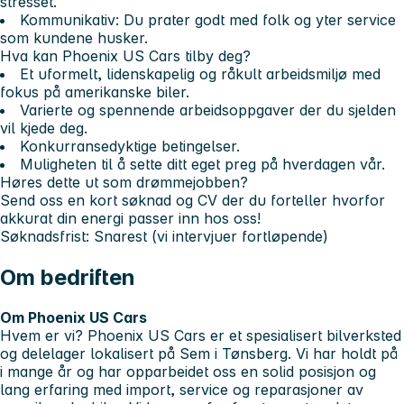
stresset.
Kommunikativ:
Du prater godt med folk og yter service
som kundene husker.
Hva kan Phoenix US Cars tilby deg?
Et uformelt, lidenskapelig og råkult arbeidsmiljø med
fokus på amerikanske biler.
Varierte og spennende arbeidsoppgaver der du sjelden
vil kjede deg.
Konkurransedyktige betingelser.
Muligheten til å sette ditt eget preg på hverdagen vår.
Høres dette ut som drømmejobben?
Send oss en kort søknad og CV der du forteller hvorfor
akkurat
din
energi passer inn hos oss!
Søknadsfrist:
Snarest (vi intervjuer fortløpende)
Om bedriften
Om Phoenix US Cars
Hvem er vi?
Phoenix US Cars er et spesialisert bilverksted
og delelager lokalisert på Sem i Tønsberg. Vi har holdt på
i mange år og har opparbeidet oss en solid posisjon og
lang erfaring med import, service og reparasjoner av