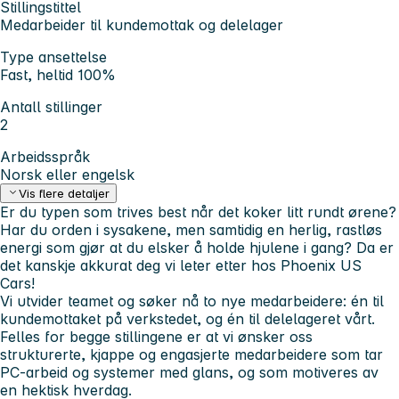
Stillingstittel
Medarbeider til kundemottak og delelager
Type ansettelse
Fast, heltid 100%
Antall stillinger
2
Arbeidsspråk
Norsk eller engelsk
Vis flere detaljer
Er du typen som trives best når det koker litt rundt ørene?
Har du orden i sysakene, men samtidig en herlig, rastløs
energi som gjør at du elsker å holde hjulene i gang? Da er
det kanskje akkurat deg vi leter etter hos Phoenix US
Cars!
Vi utvider teamet og søker nå to nye medarbeidere: én til
kundemottaket på verkstedet, og én til delelageret vårt.
Felles for begge stillingene er at vi ønsker oss
strukturerte, kjappe og engasjerte medarbeidere som tar
PC-arbeid og systemer med glans, og som motiveres av
en hektisk hverdag.