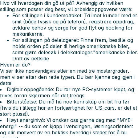
Hva vil hverdagen din gå ut på?
Avhengig av hvilken
stilling som passer deg best, vil arbeidsoppgavene være:
For stillingen i kundemottaket:
Ta imot kunder med et
smil (både fysisk og på telefon), registrere oppdrag,
avklare behov og sørge for god flyt og booking for
mekanikerne.
For stillingen på delelageret:
Finne frem, bestille og
holde orden på deler til herlige amerikanske biler,
samt gjøre delesøk i delekataloger."amerikanske biler.
Drift av nettside
Hvem er du?
Vi ser ikke nødvendigvis etter en med tre mastergrader,
men vi ser etter den rette
typen
. Du bør kjenne deg igjen i
dette:
Digitalt oppegående:
Du tar nye PC-systemer kjapt, og
trives foran skjermen når det trengs.
Bilforståelse:
Du må ha noe kunnskap om bil fra før
(hvis du i tillegg har en forkjærlighet for US-cars, er det et
stort pluss!).
Høyt energinivå:
Vi ønsker oss gjerne deg med "MYE-
energi" -- du som er kjapp i vendingen, løsningsorientert
og blir motivert av en hektisk hverdag i stedet for å bli