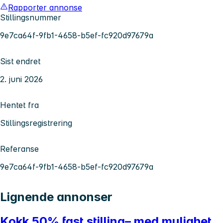
Rapporter annonse
Stillingsnummer
9e7ca64f-9fb1-4658-b5ef-fc920d97679a
Sist endret
2. juni 2026
Hentet fra
Stillingsregistrering
Referanse
9e7ca64f-9fb1-4658-b5ef-fc920d97679a
Lignende annonser
Kokk 50% fast stilling– med mulighet