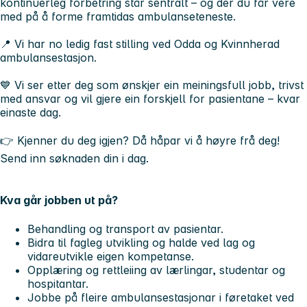
kontinuerleg forbetring står sentralt – og der du får vere
med på å forme framtidas ambulanseteneste.
📍 Vi har no ledig fast stilling ved Odda og Kvinnherad
ambulansestasjon.
💙 Vi ser etter deg som ønskjer ein meiningsfull jobb, trivst
med ansvar og vil gjere ein forskjell for pasientane – kvar
einaste dag.
👉 Kjenner du deg igjen? Då håpar vi å høyre frå deg!
Send inn søknaden din i dag.
Kva går jobben ut på?
Behandling og transport av pasientar.
Bidra til fagleg utvikling og halde ved lag og
vidareutvikle eigen kompetanse.
Opplæring og rettleiing av lærlingar, studentar og
hospitantar.
Jobbe på fleire ambulansestasjonar i føretaket ved