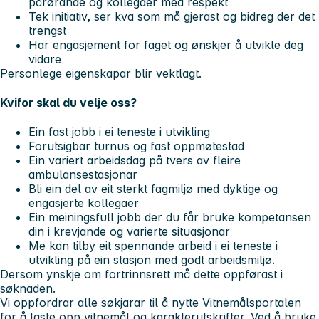
pårørande og kollegaer med respekt
Tek initiativ, ser kva som må gjerast og bidreg der det
trengst
Har engasjement for faget og ønskjer å utvikle deg
vidare
Personlege eigenskapar blir vektlagt.
Kvifor skal du velje oss?
Ein fast jobb i ei teneste i utvikling
Forutsigbar turnus og fast oppmøtestad
Ein variert arbeidsdag på tvers av fleire
ambulansestasjonar
Bli ein del av eit sterkt fagmiljø med dyktige og
engasjerte kollegaer
Ein meiningsfull jobb der du får bruke kompetansen
din i krevjande og varierte situasjonar
Me kan tilby eit spennande arbeid i ei teneste i
utvikling på ein stasjon med godt arbeidsmiljø.
Dersom ynskje om fortrinnsrett må dette oppførast i
søknaden.
Vi oppfordrar alle søkjarar til å nytte Vitnemålsportalen
for å laste opp vitnemål og karakterutskrifter. Ved å bruke