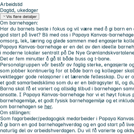
Arbeidstid
Dagtid, ukedager
Vis flere detaljer
Om barnehagen:
Har du barnets beste i fokus og vil være med å gi barn e
god start på livet? Bli med oss i Papaya Kanvas-barnehage
omsorg, lek, læring og glede sammen med engasjerte koll
Papaya Kanvas-barnehage er en del av den ideelle barnehag
i moderne lokaler sentralt på De Nye Grønlandskvartalene
Det er fem minutter å gå til både buss og t-bane.
Personalgruppen vår består av faglig sterke, engasjerte o
som jobber kontinuerlig for at både barn og kollegaer skal t
vektlegger gode relasjoner i et lærende fellesskap. Du er o
et godt samarbeidsklima som du er en bidragsyter til, og du 
Barna skal få et variert og allsidig tilbud i barnehagen s
ansatte. I Papaya Kanvas-barnehage har vi et høyt fokus p
barnehagemiljø, et godt fysisk barnehagemiljø og et inklud
om barnehagen se
her
.
Om stillingen:
Som fagarbeider/pedagogisk medarbeider i Papaya Kanvas-b
å gi barn en god barnehagehverdag og en god start på live
naturlig del av arbeidshverdagen. Du vil få varierte og akt