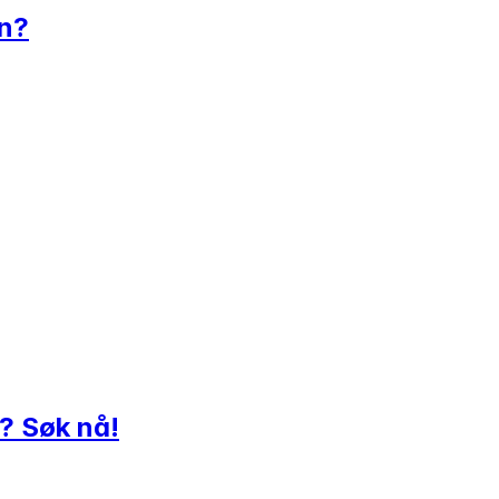
rn?
ø? Søk nå!