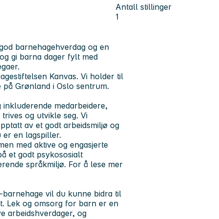
Antall stillinger
1
n god barnehagehverdag og en
og gi barna dager fylt med
egaer.
estiftelsen Kanvas. Vi holder til
 på Grønland i Oslo sentrum.
g inkluderende medarbeidere,
rives og utvikle seg. Vi
pptatt av et godt arbeidsmiljø og
er en lagspiller.
ammen med aktive og engasjerte
å et godt psykososialt
erende språkmiljø. For å lese mer
arnehage vil du kunne bidra til
t. Lek og omsorg for barn er en
ive arbeidshverdager, og