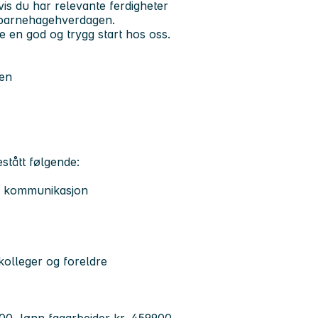
is du har relevante ferdigheter
 i barnehagehverdagen.
e en god og trygg start hos oss.
pen
stått følgende:
ig kommunikasjon
olleger og foreldre