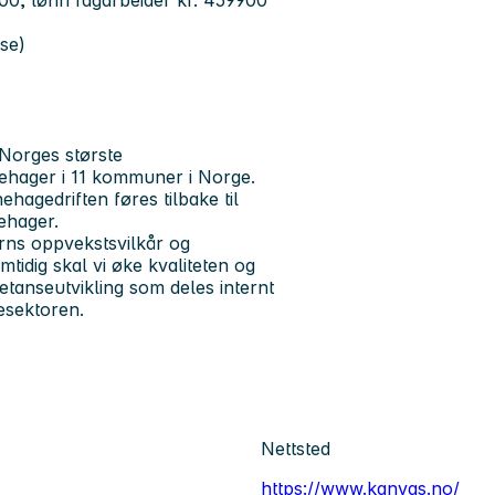
00, lønn fagarbeider kr. 459900
use)
g Norges største
nehager i 11 kommuner i Norge.
hagedriften føres tilbake til
nehager.
barns oppvekstsvilkår og
idig skal vi øke kvaliteten og
anseutvikling som deles internt
gesektoren.
Nettsted
https://www.kanvas.no/