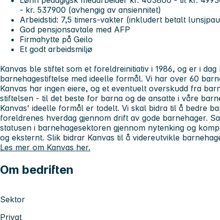
Lønn pedagigsk medarbeider kr. 403800 - til kr. 4993
- kr. 537900 (avhengig av ansiennitet)
Arbeidstid: 7,5 timers-vakter (inkludert betalt lunsjpa
God pensjonsavtale med AFP
Firmahytte på Geilo
Et godt arbeidsmiljø
Kanvas ble stiftet som et foreldreinitiativ i 1986, og er i da
barnehagestiftelse med ideelle formål. Vi har over 60 bar
Kanvas har ingen eiere, og et eventuelt overskudd fra barne
stiftelsen - til det beste for barna og de ansatte i våre bar
Kanvas' ideelle formål er todelt. Vi skal bidra til å bedre 
foreldrenes hverdag gjennom drift av gode barnehager. Samt
statusen i barnehagesektoren gjennom nytenking og kompet
og eksternt. Slik bidrar Kanvas til å videreutvikle barneha
Les mer om Kanvas her.
Om bedriften
Sektor
Privat