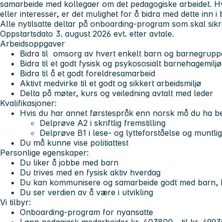
samarbeide med kollegaer om det pedagogiske arbeidet. Hv
eller interesser, er det mulighet for å bidra med dette inn
Alle nytilsatte deltar på onboarding-program som skal sikr
Oppstartsdato 3. august 2026 evt. etter avtale.
Arbeidsoppgaver
Bidra til omsorg av hvert enkelt barn og barnegrup
Bidra til et godt fysisk og psykososialt barnehagemiljø
Bidra til å et godt foreldresamarbeid
Aktivt medvirke til et godt og sikkert arbeidsmiljø
Delta på møter, kurs og veiledning avtalt med leder
Kvalifikasjoner
:
Hvis du har annet førstespråk enn norsk må du ha be
Delprøve A2 i skriftlig fremstilling
Delprøve B1 i lese- og lytteforståelse og muntl
Du må kunne vise politiattest
Personlige egenskaper
:
Du liker å jobbe med barn
Du trives med en fysisk aktiv hverdag
Du kan kommunisere og samarbeide godt med barn, k
Du ser verdien av å være i utvikling
Vi tilbyr
:
Onboarding-program for nyansatte