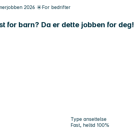
erjobben
2026
☀️
For bedrifter
kst for barn? Da er dette jobben for deg!
Type ansettelse
Fast, heltid 100%