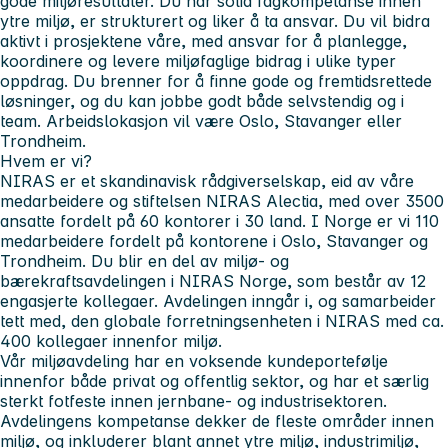
gode miljøresultater. Du har solid fagkompetanse innen
ytre miljø, er strukturert og liker å ta ansvar. Du vil bidra
aktivt i prosjektene våre, med ansvar for å planlegge,
koordinere og levere miljøfaglige bidrag i ulike typer
oppdrag. Du brenner for å finne gode og fremtidsrettede
løsninger, og du kan jobbe godt både selvstendig og i
team. Arbeidslokasjon vil være Oslo, Stavanger eller
Trondheim.
Hvem er vi?
NIRAS er et skandinavisk rådgiverselskap, eid av våre
medarbeidere og stiftelsen NIRAS Alectia, med over 3500
ansatte fordelt på 60 kontorer i 30 land. I Norge er vi 110
medarbeidere fordelt på kontorene i Oslo, Stavanger og
Trondheim. Du blir en del av miljø- og
bærekraftsavdelingen i NIRAS Norge, som består av 12
engasjerte kollegaer. Avdelingen inngår i, og samarbeider
tett med, den globale forretningsenheten i NIRAS med ca.
400 kollegaer innenfor miljø.
Vår miljøavdeling har en voksende kundeportefølje
innenfor både privat og offentlig sektor, og har et særlig
sterkt fotfeste innen jernbane- og industrisektoren.
Avdelingens kompetanse dekker de fleste områder innen
miljø, og inkluderer blant annet ytre miljø, industrimiljø,