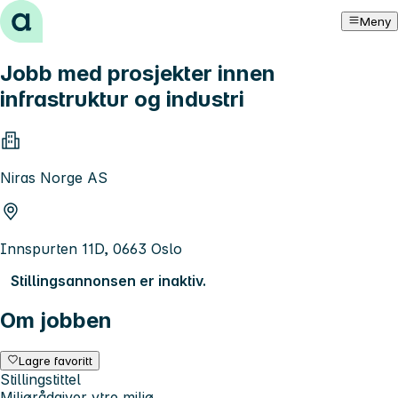
Hopp til innhold
Meny
Jobb med prosjekter innen
infrastruktur og industri
Niras Norge AS
Innspurten 11D, 0663 Oslo
Stillingsannonsen er inaktiv.
Om jobben
Lagre favoritt
Stillingstittel
Miljørådgiver ytre miljø