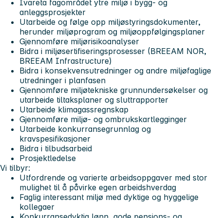
Ivareta fagområdet ytre miljø i bygg- og
anleggsprosjekter
Utarbeide og følge opp miljøstyringsdokumenter,
herunder miljøprogram og miljøoppfølgingsplaner
Gjennomføre miljørisikoanalyser
Bidra i miljøsertifiseringsprosesser (BREEAM NOR,
BREEAM Infrastructure)
Bidra i konsekvensutredninger og andre miljøfaglige
utredninger i planfasen
Gjennomføre miljøtekniske grunnundersøkelser og
utarbeide tiltaksplaner og sluttrapporter
Utarbeide klimagassregnskap
Gjennomføre miljø- og ombrukskartlegginger
Utarbeide konkurransegrunnlag og
kravspesifikasjoner
Bidra i tilbudsarbeid
Prosjektledelse
Vi tilbyr:
Utfordrende og varierte arbeidsoppgaver med stor
mulighet til å påvirke egen arbeidshverdag
Faglig interessant miljø med dyktige og hyggelige
kollegaer
Konkurransedyktig lønn, gode pensjons- og