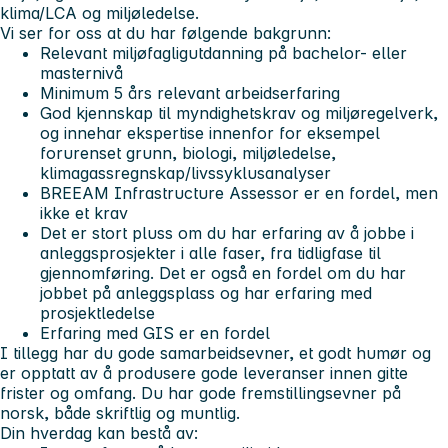
klima/LCA og miljøledelse.
Vi ser for oss at du har følgende bakgrunn:
Relevant miljøfagligutdanning på bachelor- eller
masternivå
Minimum 5 års relevant arbeidserfaring
God kjennskap til myndighetskrav og miljøregelverk,
og innehar ekspertise innenfor for eksempel
forurenset grunn, biologi, miljøledelse,
klimagassregnskap/livssyklusanalyser
BREEAM Infrastructure Assessor er en fordel, men
ikke et krav
Det er stort pluss om du har erfaring av å jobbe i
anleggsprosjekter i alle faser, fra tidligfase til
gjennomføring. Det er også en fordel om du har
jobbet på anleggsplass og har erfaring med
prosjektledelse
Erfaring med GIS er en fordel
I tillegg har du gode samarbeidsevner, et godt humør og
er opptatt av å produsere gode leveranser innen gitte
frister og omfang. Du har gode fremstillingsevner på
norsk, både skriftlig og muntlig.
Din hverdag kan bestå av: