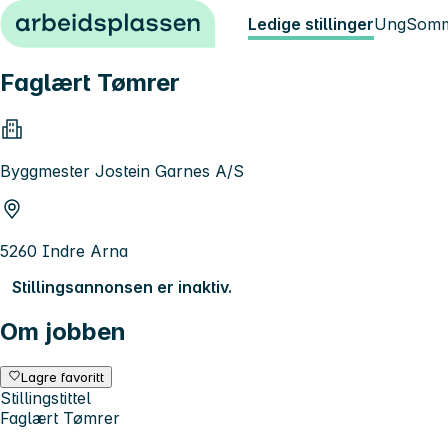
Hopp til innhold
Ledige stillinger
Ung
Somm
Faglært Tømrer
Byggmester Jostein Garnes A/S
5260 Indre Arna
Stillingsannonsen er inaktiv.
Om jobben
Lagre favoritt
Stillingstittel
Faglært Tømrer