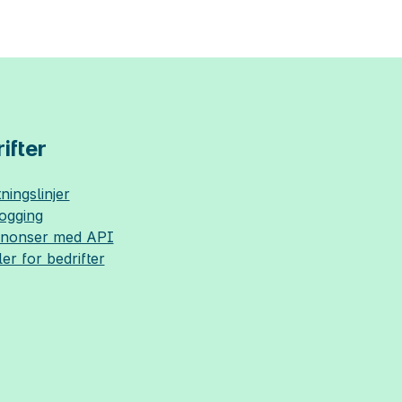
ifter
ningslinjer
logging
nnonser med API
ler for bedrifter