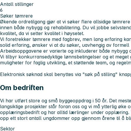
Antall stillinger
6
Søker tømrere
Økende ordretilgang gjør at vi søker flere allsidige tømre
innen både nybygg og rehabilitering. Du vil jobbe selvsten
kvalitet, da vi setter kvalitet i høysetet.
Vi foretrekker tømrere med fagbrev, men lang erfaring ka
solid erfaring, ønsker vi at du søker, uavhengig av formell
Arbeidsoppgavene er varierte og inkluderer både nybygg og
Vi tilbyr konkurransedyktige lønnsbetingelser og et meget g
muligheter for faglig utvikling, et støttende team, og rege
Elektronisk søknad skal benyttes via "søk på stilling" knap
Om bedriften
Vi har utført store og små byggeoppdrag i 50 år. Det mes
langsiktige prosjekter står foran oss og vi må ytterlig øke
opplæringsbedrift og har alltid lærlinger under opplæring. 
opp ett stort antall ungdommer opp gjennom årene til å bli
Sektor