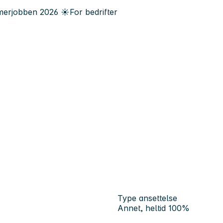
erjobben
2026
☀️
For bedrifter
Type ansettelse
Annet, heltid 100%