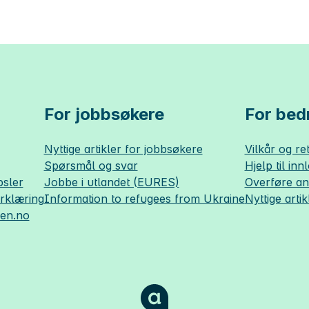
For jobbsøkere
For bedr
Nyttige artikler for jobbsøkere
Vilkår og ret
Spørsmål og svar
Hjelp til inn
sler
Jobbe i utlandet (EURES)
Overføre a
erklæring
Information to refugees from Ukraine
Nyttige artik
sen.no