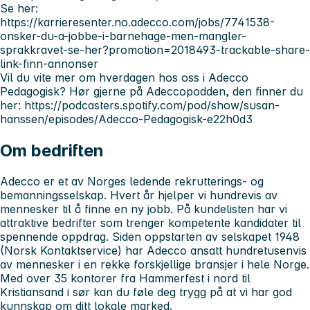
Se her:
https://karrieresenter.no.adecco.com/jobs/7741538-
onsker-du-a-jobbe-i-barnehage-men-mangler-
sprakkravet-se-her?promotion=2018493-trackable-share-
link-finn-annonser
Vil du vite mer om hverdagen hos oss i Adecco
Pedagogisk? Hør gjerne på Adeccopodden, den finner du
her: https://podcasters.spotify.com/pod/show/susan-
hanssen/episodes/Adecco-Pedagogisk-e22h0d3
Om bedriften
Adecco er et av Norges ledende rekrutterings- og
bemanningsselskap. Hvert år hjelper vi hundrevis av
mennesker til å finne en ny jobb. På kundelisten har vi
attraktive bedrifter som trenger kompetente kandidater til
spennende oppdrag. Siden oppstarten av selskapet 1948
(Norsk Kontaktservice) har Adecco ansatt hundretusenvis
av mennesker i en rekke forskjellige bransjer i hele Norge.
Med over 35 kontorer fra Hammerfest i nord til
Kristiansand i sør kan du føle deg trygg på at vi har god
kunnskap om ditt lokale marked.