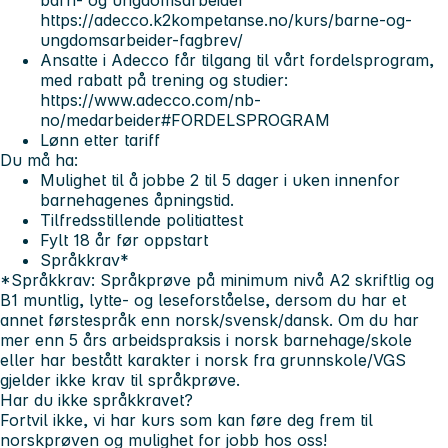
barn- og ungdomsarbeider
https://adecco.k2kompetanse.no/kurs/barne-og-
ungdomsarbeider-fagbrev/
Ansatte i Adecco får tilgang til vårt fordelsprogram,
med rabatt på trening og studier:
https://www.adecco.com/nb-
no/medarbeider#FORDELSPROGRAM
Lønn etter tariff
Du må ha:
Mulighet til å jobbe 2 til 5 dager i uken innenfor
barnehagenes åpningstid.
Tilfredsstillende politiattest
Fylt 18 år før oppstart
Språkkrav*
*Språkkrav: Språkprøve på minimum nivå A2 skriftlig og
B1 muntlig, lytte- og leseforståelse, dersom du har et
annet førstespråk enn norsk/svensk/dansk. Om du har
mer enn 5 års arbeidspraksis i norsk barnehage/skole
eller har bestått karakter i norsk fra grunnskole/VGS
gjelder ikke krav til språkprøve.
Har du ikke språkkravet?
Fortvil ikke, vi har kurs som kan føre deg frem til
norskprøven og mulighet for jobb hos oss!