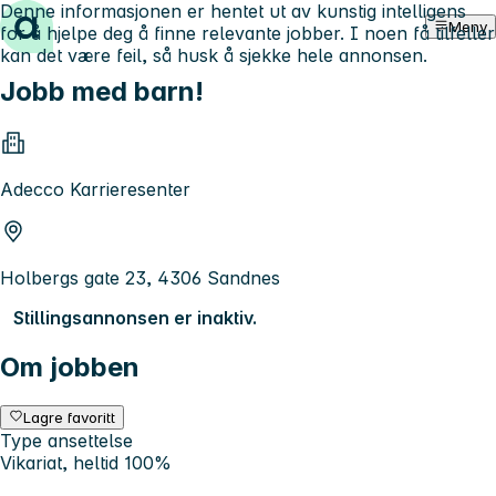
Denne informasjonen er hentet ut av kunstig intelligens
Hopp til innhold
Meny
for å hjelpe deg å finne relevante jobber. I noen få tilfeller
kan det være feil, så husk å sjekke hele annonsen.
Jobb med barn!
Adecco Karrieresenter
Holbergs gate 23, 4306 Sandnes
Stillingsannonsen er inaktiv.
Om jobben
Lagre favoritt
Type ansettelse
Vikariat, heltid 100%