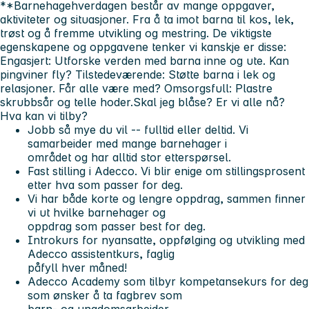
**Barnehagehverdagen består av mange oppgaver,
aktiviteter og situasjoner. Fra å ta imot barna til kos, lek,
trøst og å fremme utvikling og mestring. De viktigste
egenskapene og oppgavene tenker vi kanskje er disse:
Engasjert:
Utforske verden med barna inne og ute.
Kan
pingviner fly?
Tilstedeværende:
Støtte barna i lek og
relasjoner.
Får alle være med?
Omsorgsfull:
Plastre
skrubbsår og telle hoder.
Skal jeg blåse? Er vi alle nå?
Hva kan vi tilby?
Jobb så mye du vil -- fulltid eller deltid. Vi
samarbeider med mange barnehager i
området og har alltid stor etterspørsel.
Fast stilling i Adecco. Vi blir enige om stillingsprosent
etter hva som passer for deg.
Vi har både korte og lengre oppdrag, sammen finner
vi ut hvilke barnehager og
oppdrag som passer best for deg.
Introkurs for nyansatte, oppfølging og utvikling med
Adecco assistentkurs, faglig
påfyll hver måned!
Adecco Academy som tilbyr kompetansekurs for deg
som ønsker å ta fagbrev som