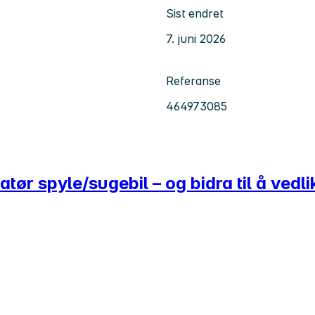
Sist endret
7. juni 2026
Referanse
464973085
ratør spyle/sugebil – og bidra til å ved