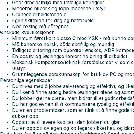
Godt arbeidsmiljø med trivelige kollegaer
Moderne bilpark og topp moderne utstyr
Ordnede arbeidsforhold
Egen skiftplan for dag og nattarbeid
Noe reising må påregnes
Ønskede kvalifikasjoner
Minimum førerkort klasse C med YSK - må kunne betje
Må beherske norsk, både skriftlig og muntlig
Tidligere erfaring som operatør ønskes, ADR kompet
En positiv og løsningsorientert holdning til arbeidet
Mekanisk kompetanse/teknisk forståelse ser vi som e
utstyr
Grunnleggende datakunnskap for bruk av PC og mobil
Personlige egenskaper
Du trives med å jobbe selvstendig og effektivt, og like
Du liker å finne stadig bedre løsninger alene og sa
Du jobber gjerne alene, men bidrar til et godt arbeids
Du har god evnen til å kommunisere tydelig og effekt
Du er en problemløser, som er flink til å finne gode 
dukker opp
Opptatt av å levere kvalitet i den jobben du gjør
Du er opptatt av egen og kollegers sikkerhet, og bidra