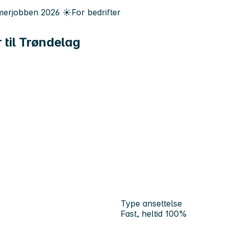
erjobben
2026
☀️
For bedrifter
 til Trøndelag
Type ansettelse
Fast, heltid 100%