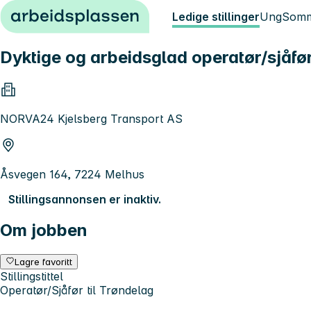
Hopp til innhold
Ledige stillinger
Ung
Somm
Dyktige og arbeidsglad operatør/sjåfør
NORVA24 Kjelsberg Transport AS
Åsvegen 164, 7224 Melhus
Stillingsannonsen er inaktiv.
Om jobben
Lagre favoritt
Stillingstittel
Operatør/Sjåfør til Trøndelag