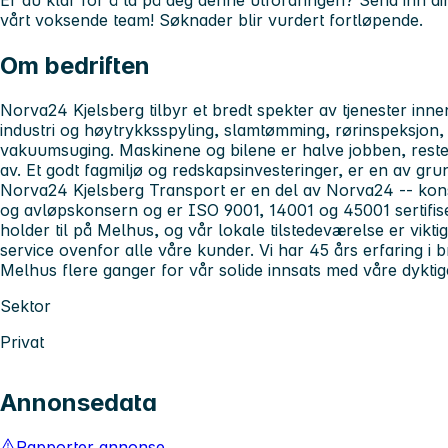
Er du klar for å ta på deg denne utfordringen? Send inn din
vårt voksende team!
Søknader blir vurdert fortløpende.
Om bedriften
Norva24 Kjelsberg tilbyr et bredt spekter av tjenester innen
industri og høytrykksspyling, slamtømming, rørinspeksjon, 
vakuumsuging. Maskinene og bilene er halve jobben, reste
av. Et godt fagmiljø og redskapsinvesteringer, er en av grunn
Norva24 Kjelsberg Transport er en del av Norva24 -- ko
og avløpskonsern og er ISO 9001, 14001 og 45001 sertifis
holder til på Melhus, og vår lokale tilstedeværelse er vikt
service ovenfor alle våre kunder. Vi har 45 års erfaring i 
Melhus flere ganger for vår solide innsats med våre dyktig
Sektor
Privat
Annonsedata
Rapporter annonse