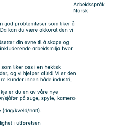
Arbeidsspråk
Norsk
 en god problemløser som liker å
? Da kan du være akkurat den vi
setter din evne til å skape og
 inkluderende arbeidsmiljø hvor
 som liker oss i en hektisk
r, og vi hjelper alltid! Vi er den
re kunder innen både industri,
skje er du en av våre nye
ør/sjåfør på suge, spyle, kamera-
e (dag/kveld/natt).
ghet i utførelsen