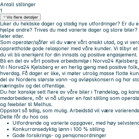
Antall stillinger
1
Vis flere detaljer
Liker du hektiske dager og stadig nye utfordringer? Er du
hjelpe andre? Trives du med varierte dager og store biler
leter etter.
Som operatør/sjåfør vil du være vårt ansikt utad, og vi verd
opprettholde gode relasjoner med våre kunder. Vi tilbyr et
du vil bli anerkjent for din innsats og positive engasjement.
Bli en del av vårt positive arbeidsmiljø i Norva24 Kjelsberg
Vi i Norva24 Kjelsberg er en herlig gjeng med positive folk,
hverdag. Få dager er like, vi møter utrolig masse flotte kunde
del av Nordens største vann -og avløpskonsern og har sto
næringsliv og det offentlige.
Du har kanskje sett flere av våre biler i Trøndelag, og kan
medarbeidere, når vi nå utlyser en fast stilling som operat
og feiebiler til Melhus.
Oppstart så tidlig, som mulig. Arbeidstid vil være varierend
Dette får du hos oss
Utfordrende og varierte oppgaver, med høy selvstendi
Konkurransedyktig lønn i 100 % stilling
Gode forsikrings- og pensjonsordninger