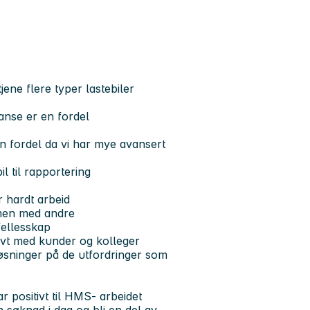
ne flere typer lastebiler
anse er en fordel
n fordel da vi har mye avansert
 til rapportering
r hardt arbeid
mmen med andre
fellesskap
ivt med kunder og kolleger
løsninger på de utfordringer som
r positivt til HMS- arbeidet