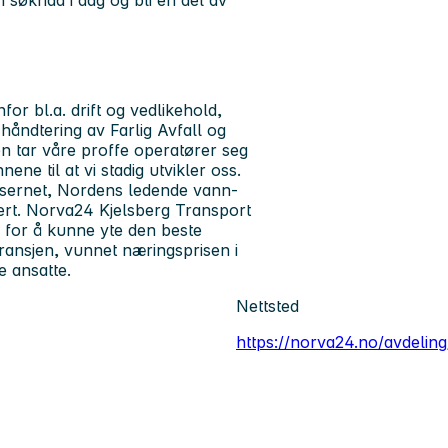
 søknad i dag og bli en del av
for bl.a. drift og vedlikehold,
håndtering av Farlig Avfall og
n tar våre proffe operatører seg
ene til at vi stadig utvikler oss.
nsernet, Nordens ledende vann-
ert. Norva24 Kjelsberg Transport
ig for å kunne yte den beste
bransjen, vunnet næringsprisen i
e ansatte.
Nettsted
https://norva24.no/avdeling