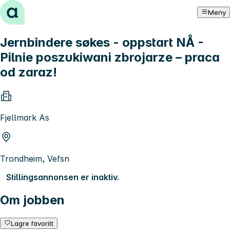
Hopp til innhold
Meny
Jernbindere søkes - oppstart NÅ -
Pilnie poszukiwani zbrojarze – praca
od zaraz!
Fjellmark As
Trondheim, Vefsn
Stillingsannonsen er inaktiv.
Om jobben
Lagre favoritt