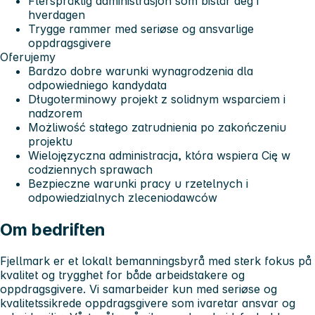
Flerspråklig administrasjon som bistår deg i
hverdagen
Trygge rammer med seriøse og ansvarlige
oppdragsgivere
Oferujemy
Bardzo dobre warunki wynagrodzenia
dla
odpowiedniego kandydata
Długoterminowy projekt
z solidnym wsparciem i
nadzorem
Możliwość stałego zatrudnienia
po zakończeniu
projektu
Wielojęzyczna administracja
, która wspiera Cię w
codziennych sprawach
Bezpieczne warunki pracy
u rzetelnych i
odpowiedzialnych zleceniodawców
Om bedriften
Fjellmark
er et lokalt bemanningsbyrå med sterk fokus på
kvalitet og trygghet for både arbeidstakere og
oppdragsgivere. Vi samarbeider kun med seriøse og
kvalitetssikrede oppdragsgivere som ivaretar ansvar og