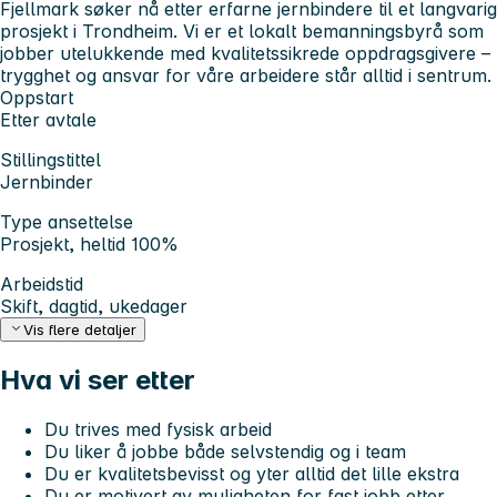
Fjellmark søker nå etter erfarne jernbindere til et langvarig
prosjekt i Trondheim. Vi er et lokalt bemanningsbyrå som
jobber utelukkende med kvalitetssikrede oppdragsgivere –
trygghet og ansvar for våre arbeidere står alltid i sentrum.
Oppstart
Etter avtale
Stillingstittel
Jernbinder
Type ansettelse
Prosjekt, heltid 100%
Arbeidstid
Skift, dagtid, ukedager
Vis flere detaljer
Hva vi ser etter
Du trives med fysisk arbeid
Du liker å jobbe både selvstendig og i team
Du er kvalitetsbevisst og yter alltid det lille ekstra
Du er motivert av muligheten for fast jobb etter