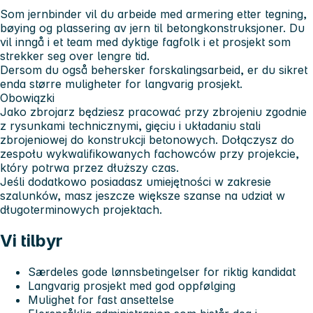
Som jernbinder vil du arbeide med armering etter tegning,
bøying og plassering av jern til betongkonstruksjoner. Du
vil inngå i et team med dyktige fagfolk i et prosjekt som
strekker seg over lengre tid.
Dersom du også behersker forskalingsarbeid, er du sikret
enda større muligheter for langvarig prosjekt.
Obowiązki
Jako zbrojarz będziesz pracować przy zbrojeniu zgodnie
z rysunkami technicznymi, gięciu i układaniu stali
zbrojeniowej do konstrukcji betonowych. Dołączysz do
zespołu wykwalifikowanych fachowców przy projekcie,
który potrwa przez dłuższy czas.
Jeśli dodatkowo posiadasz umiejętności w zakresie
szalunków, masz jeszcze większe szanse na udział w
długoterminowych projektach.
Vi tilbyr
Særdeles gode lønnsbetingelser for riktig kandidat
Langvarig prosjekt med god oppfølging
Mulighet for fast ansettelse