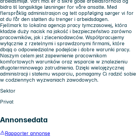
arbeidsmiljø. Vårt mål er å sikre gode arbeidsforhold og
bidra til langsiktige løsninger for våre ansatte. Med
flerspråklig administrasjon og tett oppfølging sørger vi for
at du får den støtten du trenger i arbeidsdagen.
Fjellmark
to lokalna agencja pracy tymczasowej, która
kładzie duży nacisk na jakość i bezpieczeństwo zarówno
pracowników, jak i zleceniodawców. Współpracujemy
wyłącznie z rzetelnymi i sprawdzonymi firmami, które
dbają o odpowiedzialne podejście i dobre warunki pracy.
Naszym celem jest zapewnienie pracownikom
komfortowych warunków oraz wsparcie w znalezieniu
długoterminowego zatrudnienia. Dzięki wielojęzycznej
administracji i stałemu wsparciu, pomagamy Ci radzić sobie
w codziennych wyzwaniach zawodowych.
Sektor
Privat
Annonsedata
Rapporter annonse