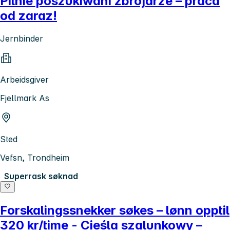
Pilnie poszukiwani zbrojarze – praca
od zaraz!
Jernbinder
Arbeidsgiver
Fjellmark As
Sted
Vefsn, Trondheim
Superrask søknad
Forskalingssnekker søkes – lønn opptil
320 kr/time - Cieśla szalunkowy –