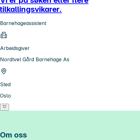
Vi er på søken etter flere
tilkallingsvikarer.
Barnehageassistent
Arbeidsgiver
Nordtvet Gård Barnehage As
Sted
Oslo
Om oss