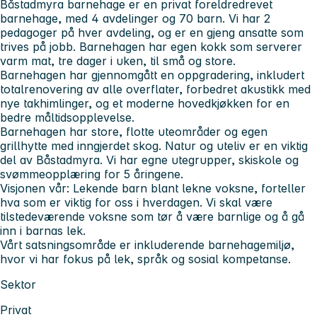
Båstadmyra barnehage er en privat foreldredrevet
barnehage, med 4 avdelinger og 70 barn. Vi har 2
pedagoger på hver avdeling, og er en gjeng ansatte som
trives på jobb. Barnehagen har egen kokk som serverer
varm mat, tre dager i uken, til små og store.
Barnehagen har gjennomgått en oppgradering, inkludert
totalrenovering av alle overflater, forbedret akustikk med
nye takhimlinger, og et moderne hovedkjøkken for en
bedre måltidsopplevelse.
Barnehagen har store, flotte uteområder og egen
grillhytte med inngjerdet skog. Natur og uteliv er en viktig
del av Båstadmyra. Vi har egne utegrupper, skiskole og
svømmeopplæring for 5 åringene.
Visjonen vår: Lekende barn blant lekne voksne, forteller
hva som er viktig for oss i hverdagen. Vi skal være
tilstedeværende voksne som tør å være barnlige og å gå
inn i barnas lek.
Vårt satsningsområde er inkluderende barnehagemiljø,
hvor vi har fokus på lek, språk og sosial kompetanse.
Sektor
Privat