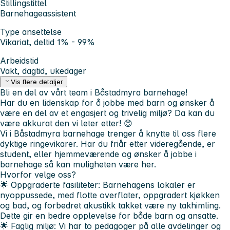
Stillingstittel
Barnehageassistent
Type ansettelse
Vikariat, deltid 1% - 99%
Arbeidstid
Vakt, dagtid, ukedager
Vis flere detaljer
Bli en del av vårt team i Båstadmyra barnehage!
Har du en lidenskap for å jobbe med barn og ønsker å
være en del av et engasjert og trivelig miljø? Da kan du
være akkurat den vi leter etter! 😊
Vi i Båstadmyra barnehage trenger å knytte til oss flere
dyktige ringevikarer. Har du friår etter videregående, er
student, eller hjemmeværende og ønsker å jobbe i
barnehage så kan muligheten være her.
Hvorfor velge oss?
🌟 Oppgraderte fasiliteter: Barnehagens lokaler er
nyoppussede, med flotte overflater, oppgradert kjøkken
og bad, og forbedret akustikk takket være ny takhimling.
Dette gir en bedre opplevelse for både barn og ansatte.
🌟 Faglig miljø: Vi har to pedagoger på alle avdelinger og