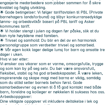
engasjerte medarbeidere som jobber sammen for å sikre
kvalitet og faglig utvikling.
🌟 Gode betingelser: Vi følger tariffavtalen til PBL (Private
barnehagers landsforbund) og tilbyr konkurransedyktige
lønns- og arbeidsvilkår basert på PBL tariff og Asker
kommunes tariff.
🌟 Vi holder stengt i julen og dagen før påske, slik at du
kan nyte høytidene med familien.
🌟 Trivsel og samhold: Du blir en del av en harmonisk
personalgruppe som verdsetter trivsel og samarbeid.
🌟 Vår egen kokk lager deilige lunsj for barn og ansatte tre
dager i uken.
Hva vi ser etter:
Vi ønsker oss vikarer som er varme, omsorgsfulle, trygge
og som kan by på seg selv. Du bør være ansvarsfull,
fleksibel, stabil og ha god arbeidskapasitet. Å være leken,
inspirerende og skape magi med barna er viktig, samtidig
som du alltid setter barnets behov først. Gode
samarbeidsevner og evnen til å få god kontakt med både
barn, foreldre og kolleger er nøkkelen til suksess hos oss.
Arbeidsoppgaver:
Dine viktigste oppgaver vil inkludere deltakelse i lek og