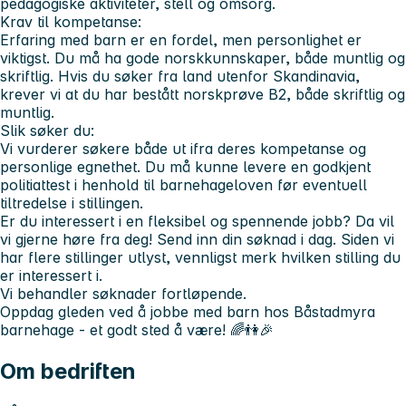
pedagogiske aktiviteter, stell og omsorg.
Krav til kompetanse:
Erfaring med barn er en fordel, men personlighet er
viktigst. Du må ha gode norskkunnskaper, både muntlig og
skriftlig. Hvis du søker fra land utenfor Skandinavia,
krever vi at du har bestått norskprøve B2, både skriftlig og
muntlig.
Slik søker du:
Vi vurderer søkere både ut ifra deres kompetanse og
personlige egnethet. Du må kunne levere en godkjent
politiattest i henhold til barnehageloven før eventuell
tiltredelse i stillingen.
Er du interessert i en fleksibel og spennende jobb? Da vil
vi gjerne høre fra deg! Send inn din søknad i dag. Siden vi
har flere stillinger utlyst, vennligst merk hvilken stilling du
er interessert i.
Vi behandler søknader fortløpende.
Oppdag gleden ved å jobbe med barn hos Båstadmyra
barnehage - et godt sted å være! 🌈👫🎉
Om bedriften