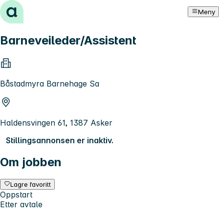
Hopp til innhold
Meny
Barneveileder/Assistent
Båstadmyra Barnehage Sa
Haldensvingen 61, 1387 Asker
Stillingsannonsen er inaktiv.
Om jobben
Lagre favoritt
Oppstart
Etter avtale