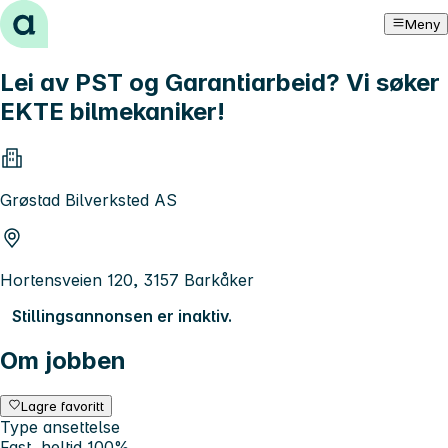
Hopp til innhold
Meny
Lei av PST og Garantiarbeid? Vi søker
EKTE bilmekaniker!
Grøstad Bilverksted AS
Hortensveien 120, 3157 Barkåker
Stillingsannonsen er inaktiv.
Om jobben
Lagre favoritt
Type ansettelse
Fast, heltid 100%