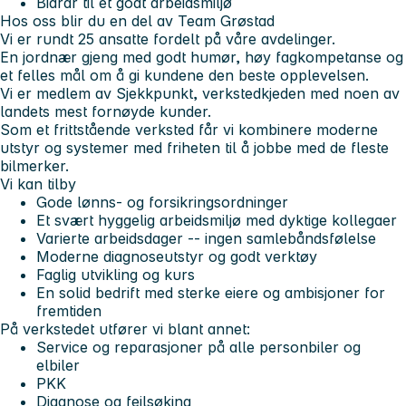
Bidrar til et godt arbeidsmiljø
Hos oss blir du en del av Team Grøstad
Vi er rundt 25 ansatte fordelt på våre avdelinger.
En jordnær gjeng med godt humør, høy fagkompetanse og
et felles mål om å gi kundene den beste opplevelsen.
Vi er medlem av Sjekkpunkt, verkstedkjeden med noen av
landets mest fornøyde kunder.
Som et frittstående verksted får vi kombinere moderne
utstyr og systemer med friheten til å jobbe med de fleste
bilmerker.
Vi kan tilby
Gode lønns- og forsikringsordninger
Et svært hyggelig arbeidsmiljø med dyktige kollegaer
Varierte arbeidsdager -- ingen samlebåndsfølelse
Moderne diagnoseutstyr og godt verktøy
Faglig utvikling og kurs
En solid bedrift med sterke eiere og ambisjoner for
fremtiden
På verkstedet utfører vi blant annet:
Service og reparasjoner på alle personbiler og
elbiler
PKK
Diagnose og feilsøking