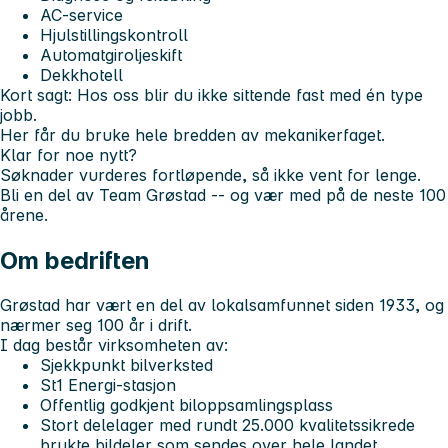
AC-service
Hjulstillingskontroll
Automatgiroljeskift
Dekkhotell
Kort sagt: Hos oss blir du ikke sittende fast med én type
jobb.
Her får du bruke hele bredden av mekanikerfaget.
Klar for noe nytt?
Søknader vurderes fortløpende, så ikke vent for lenge.
Bli en del av Team Grøstad -- og vær med på de neste 100
årene.
Om bedriften
Grøstad har vært en del av lokalsamfunnet siden 1933, og
nærmer seg 100 år i drift.
I dag består virksomheten av:
Sjekkpunkt bilverksted
St1 Energi-stasjon
Offentlig godkjent biloppsamlingsplass
Stort delelager med rundt 25.000 kvalitetssikrede
brukte bildeler som sendes over hele landet