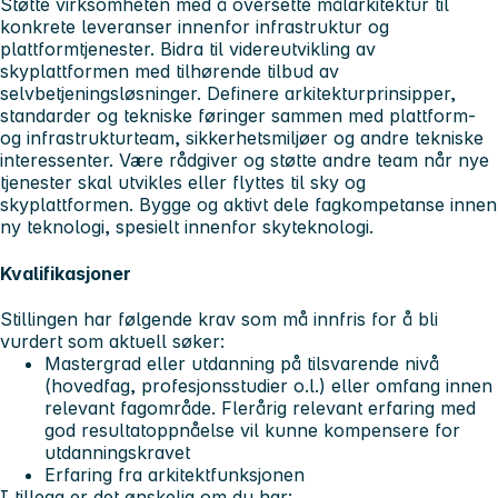
Støtte virksomheten med å oversette målarkitektur til
konkrete leveranser innenfor infrastruktur og
plattformtjenester. Bidra til videreutvikling av
skyplattformen med tilhørende tilbud av
selvbetjeningsløsninger. Definere arkitekturprinsipper,
standarder og tekniske føringer sammen med plattform-
og infrastrukturteam, sikkerhetsmiljøer og andre tekniske
interessenter. Være rådgiver og støtte andre team når nye
tjenester skal utvikles eller flyttes til sky og
skyplattformen. Bygge og aktivt dele fagkompetanse innen
ny teknologi, spesielt innenfor skyteknologi.
Kvalifikasjoner
Stillingen har følgende krav som må innfris for å bli
vurdert som aktuell søker:
Mastergrad eller utdanning på tilsvarende nivå
(hovedfag, profesjonsstudier o.l.) eller omfang innen
relevant fagområde. Flerårig relevant erfaring med
god resultatoppnåelse vil kunne kompensere for
utdanningskravet
Erfaring fra arkitektfunksjonen
I tillegg er det ønskelig om du har: