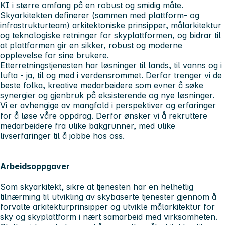
KI i større omfang på en robust og smidig måte.
Skyarkitekten definerer (sammen med plattform- og
infrastrukturteam) arkitektoniske prinsipper, målarkitektur
og teknologiske retninger for skyplattformen, og bidrar til
at plattformen gir en sikker, robust og moderne
opplevelse for sine brukere.
Etterretningstjenesten har løsninger til lands, til vanns og i
lufta - ja, til og med i verdensrommet. Derfor trenger vi de
beste folka, kreative medarbeidere som evner å søke
synergier og gjenbruk på eksisterende og nye løsninger.
Vi er avhengige av mangfold i perspektiver og erfaringer
for å løse våre oppdrag. Derfor ønsker vi å rekruttere
medarbeidere fra ulike bakgrunner, med ulike
livserfaringer til å jobbe hos oss.
Arbeidsoppgaver
Som skyarkitekt, sikre at tjenesten har en helhetlig
tilnærming til utvikling av skybaserte tjenester gjennom å
forvalte arkitekturprinsipper og utvikle målarkitektur for
sky og skyplattform i nært samarbeid med virksomheten.