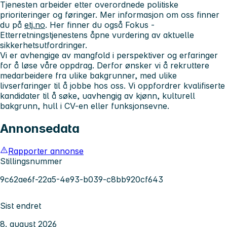
Tjenesten arbeider etter overordnede politiske
prioriteringer og føringer. Mer informasjon om oss finner
du på
etj.no
. Her finner du også Fokus -
Etterretningstjenestens åpne vurdering av aktuelle
sikkerhetsutfordringer.
Vi er avhengige av mangfold i perspektiver og erfaringer
for å løse våre oppdrag. Derfor ønsker vi å rekruttere
medarbeidere fra ulike bakgrunner, med ulike
livserfaringer til å jobbe hos oss. Vi oppfordrer kvalifiserte
kandidater til å søke, uavhengig av kjønn, kulturell
bakgrunn, hull i CV-en eller funksjonsevne.
Annonsedata
Rapporter annonse
Stillingsnummer
9c62ae6f-22a5-4e93-b039-c8bb920cf643
Sist endret
8. august 2026