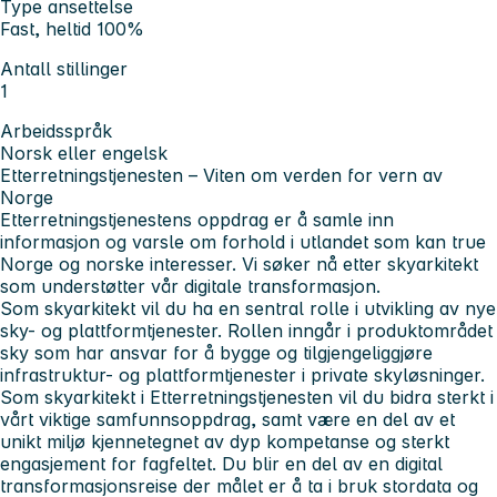
Type ansettelse
Fast, heltid 100%
Antall stillinger
1
Arbeidsspråk
Norsk eller engelsk
Etterretningstjenesten – Viten om verden for vern av
Norge
Etterretningstjenestens oppdrag er å samle inn
informasjon og varsle om forhold i utlandet som kan true
Norge og norske interesser. Vi søker nå etter skyarkitekt
som understøtter vår digitale transformasjon.
Som skyarkitekt vil du ha en sentral rolle i utvikling av nye
sky- og plattformtjenester. Rollen inngår i produktområdet
sky som har ansvar for å bygge og tilgjengeliggjøre
infrastruktur- og plattformtjenester i private skyløsninger.
Som skyarkitekt i Etterretningstjenesten vil du bidra sterkt i
vårt viktige samfunnsoppdrag, samt være en del av et
unikt miljø kjennetegnet av dyp kompetanse og sterkt
engasjement for fagfeltet. Du blir en del av en digital
transformasjonsreise der målet er å ta i bruk stordata og