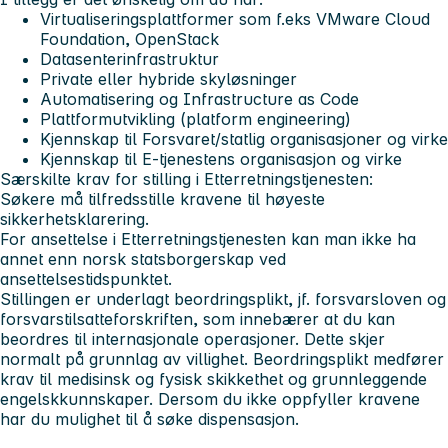
Virtualiseringsplattformer som f.eks VMware Cloud
Foundation, OpenStack
Datasenterinfrastruktur
Private eller hybride skyløsninger
Automatisering og Infrastructure as Code
Plattformutvikling (platform engineering)
Kjennskap til Forsvaret/statlig organisasjoner og virke
Kjennskap til E-tjenestens organisasjon og virke
Særskilte krav for stilling i Etterretningstjenesten:
Søkere må tilfredsstille kravene til høyeste
sikkerhetsklarering.
For ansettelse i Etterretningstjenesten kan man ikke ha
annet enn norsk statsborgerskap ved
ansettelsestidspunktet.
Stillingen er underlagt beordringsplikt, jf. forsvarsloven og
forsvarstilsatteforskriften, som innebærer at du kan
beordres til internasjonale operasjoner. Dette skjer
normalt på grunnlag av villighet. Beordringsplikt medfører
krav til medisinsk og fysisk skikkethet og grunnleggende
engelskkunnskaper. Dersom du ikke oppfyller kravene
har du mulighet til å søke dispensasjon.