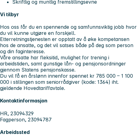
Skriftlig og muntlig fremstillingsevne
Vi tilbyr
Hos oss får du en spennende og samfunnsviktig jobb hvor
du vil kunne utgjøre en forskjell.
Etterretningstjenesten er opptatt av å øke kompetansen
hos de ansatte, og det vil satses både på deg som person
og din faginteresse.
Våre ansatte har fleksitid, mulighet for trening i
arbeidstiden, samt gunstige lån- og pensjonsordninger
gjennom Statens pensjonskasse.
Du vil få en årslønn innenfor spennet kr 785 000 – 1 100
000 i stillingen som seniorrådgiver (kode: 1364) iht.
gjeldende Hovedtariffavtale.
Kontaktinformasjon
HR, 23094329
Fagperson, 23094787
Arbeidssted