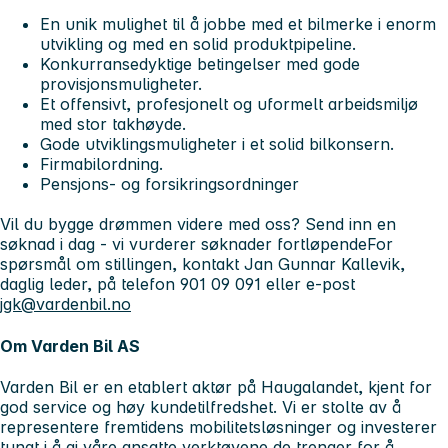
En unik mulighet til å jobbe med et bilmerke i enorm
utvikling og med en solid produktpipeline.
Konkurransedyktige betingelser med gode
provisjonsmuligheter.
Et offensivt, profesjonelt og uformelt arbeidsmiljø
med stor takhøyde.
Gode utviklingsmuligheter i et solid bilkonsern.
Firmabilordning.
Pensjons- og forsikringsordninger
Vil du bygge drømmen videre med oss? Send inn en
søknad i dag - vi vurderer søknader fortløpende
For
spørsmål om stillingen, kontakt Jan Gunnar Kallevik,
daglig leder, på telefon 901 09 091 eller e-post
jgk@vardenbil.no
Om Varden Bil AS
Varden Bil er en etablert aktør på Haugalandet, kjent for
god service og høy kundetilfredshet. Vi er stolte av å
representere fremtidens mobilitetsløsninger og investerer
tungt i å gi våre ansatte verktøyene de trenger for å