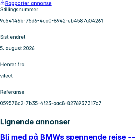
Rapporter annonse
Stillingsnummer
9c54146b-75d6-4ca0-8942-eb4587a04261
Sist endret
5. august 2026
Hentet fra
vilect
Referanse
059578c2-7b35-4f23-aac8-8276937317c7
Lignende annonser
Bli med på BMWs spennende reise --