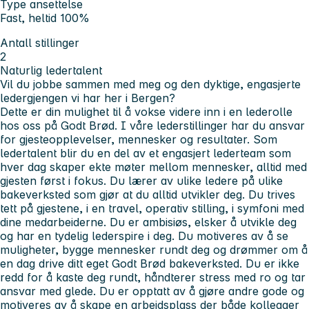
Type ansettelse
Fast, heltid 100%
Antall stillinger
2
Naturlig
ledertalent
Vil du jobbe sammen med meg og den dyktige, engasjerte
ledergjengen vi har her i Bergen?
Dette er din mulighet til å vokse videre inn i en lederolle
hos oss på Godt Brød. I våre lederstillinger har du ansvar
for gjesteopplevelser, mennesker og resultater. Som
ledertalent blir du en del av et engasjert lederteam som
hver dag skaper ekte møter mellom mennesker, alltid med
gjesten først i fokus. Du lærer av ulike ledere på ulike
bakeverksted som gjør at du alltid utvikler deg. Du trives
tett på gjestene, i en travel, operativ stilling, i symfoni med
dine medarbeiderne. Du er ambisiøs, elsker å utvikle deg
og har en tydelig lederspire i deg. Du motiveres av å se
muligheter, bygge mennesker rundt deg og drømmer om å
en dag drive ditt eget Godt Brød bakeverksted. Du er ikke
redd for å kaste deg rundt, håndterer stress med ro og tar
ansvar med glede. Du er opptatt av å gjøre andre gode og
motiveres av å skape en arbeidsplass der både kollegaer