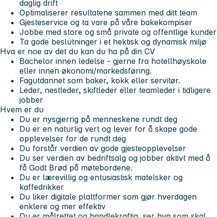
daglig drift
Optimaliserer resultatene sammen med ditt team
Gjesteservice og ta vare på våre bakekompiser
Jobbe med store og små private og offentlige kunder
Ta gode beslutninger i et hektisk og dynamisk miljø
Hva er noe av det du kan du ha på din CV
Bachelor innen ledelse - gjerne fra hotellhøyskole
eller innen økonomi/markedsføring.
Fagutdannet som baker, kokk eller servitør.
Leder, nestleder, skiftleder eller teamleder i tidligere
jobber
Hvem er du
Du er nysgjerrig på menneskene rundt deg
Du er en naturlig vert og lever for å skape gode
opplevelser for de rundt deg
Du forstår verdien av gode gjesteopplevelser
Du ser verdien av bedriftsalg og jobber aktivt med å
få Godt Brød på møtebordene.
Du er lærevillig og entusiastisk matelsker og
kaffedrikker
Du liker digitale plattformer som gjør hverdagen
enklere og mer effektiv
Du er målrettet og handlekraftig, ser hva som skal