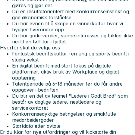
gjøres og gjør det
Du er resultatorientert med konkurranseinstinkt og
god økonomisk forståelse
Du har evnen til å skape en vinnerkultur hvor vi
bygger hverandre opp
Du har gode verdier, sunne interesser og takker ikke
nei til en tøff tur i fjellet
Hvorfor skal du velge oss
Fantastisk bedriftskultur i en ung og sporty bedrift i
stadig vekst
En digital bedrift med stort fokus på digitale
plattformer, aktiv bruk av Workplace og digital
opplæring
Talentperiode på 6-18 måneder før du får andre
oppgaver i bedriften.
Du blir en del av teamet "Ledere i Godt Brød" som
består av daglige ledere, nestledere og
servicekontoret
Konkurransedyktige betingelser og smakfulle
medarbeidergoder
Startdato etter avtale
Er du klar for nye utfordringer og vil kickstarte din