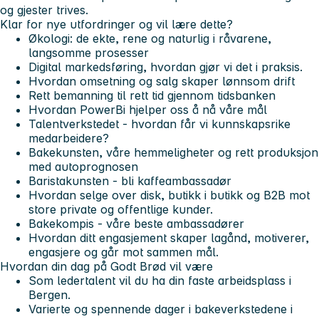
og gjester trives.
Klar for nye utfordringer og vil lære dette?
Økologi: de ekte, rene og naturlig i råvarene,
langsomme prosesser
Digital markedsføring, hvordan gjør vi det i praksis.
Hvordan omsetning og salg skaper lønnsom drift
Rett bemanning til rett tid gjennom tidsbanken
Hvordan PowerBi hjelper oss å nå våre mål
Talentverkstedet - hvordan får vi kunnskapsrike
medarbeidere?
Bakekunsten, våre hemmeligheter og rett produksjon
med autoprognosen
Baristakunsten - bli kaffeambassadør
Hvordan selge over disk, butikk i butikk og B2B mot
store private og offentlige kunder.
Bakekompis - våre beste ambassadører
Hvordan ditt engasjement skaper lagånd, motiverer,
engasjere og går mot sammen mål.
Hvordan din dag på Godt Brød vil være
Som ledertalent vil du ha din faste arbeidsplass i
Bergen.
Varierte og spennende dager i bakeverkstedene i